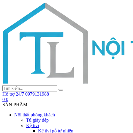
Hỗ trợ 24/7
0979131988
0
0
SẢN PHẨM
Nội thất phòng khách
Tủ giày dép
Kệ tivi
Kệ tivi gỗ tự nhiên