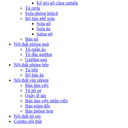
Kệ tivi gỗ công nghiệp
Tủ rượu
Sofa phòng khách
Bộ bàn ghế sofa
Sofa gỗ
Sofa da
Salon gỗ
Bàn trà
Nội thất phòng ngủ
Tủ quần áo
Tủ đầu giường
Giường ngủ
Nội thất phòng bếp
Tủ bếp
Bộ bàn ăn
Nội thất văn phòng
Bàn làm việc
Tủ hồ sơ
Quầy lễ tân
Bàn làm việc nhân viên
Bàn giám đốc
Bàn phòng họp
Nội thất trẻ em
Combo nội thất