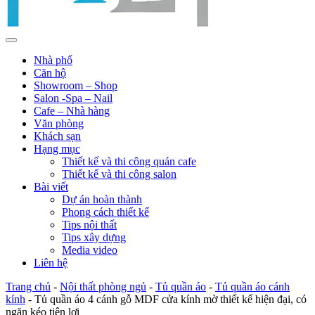
Nhà phố
Căn hộ
Showroom – Shop
Salon -Spa – Nail
Cafe – Nhà hàng
Văn phòng
Khách sạn
Hạng mục
Thiết kế và thi công quán cafe
Thiết kế và thi công salon
Bài viết
Dự án hoàn thành
Phong cách thiết kế
Tips nội thất
Tips xây dựng
Media video
Liên hệ
Trang chủ
-
Nội thất phòng ngủ
-
Tủ quần áo
-
Tủ quần áo cánh
kính
-
Tủ quần áo 4 cánh gỗ MDF cửa kính mờ thiết kế hiện đại, có
ngăn kéo tiện lợi