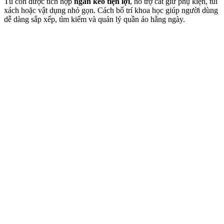
Tủ còn được tích hợp
ngăn kéo tiện lợi
, hỗ trợ cất giữ phụ kiện, túi
xách hoặc vật dụng nhỏ gọn. Cách bố trí khoa học giúp người dùng
dễ dàng sắp xếp, tìm kiếm và quản lý quần áo hằng ngày.