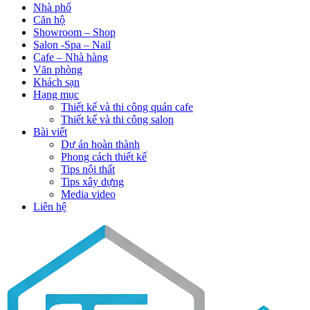
Nhà phố
Căn hộ
Showroom – Shop
Salon -Spa – Nail
Cafe – Nhà hàng
Văn phòng
Khách sạn
Hạng mục
Thiết kế và thi công quán cafe
Thiết kế và thi công salon
Bài viết
Dự án hoàn thành
Phong cách thiết kế
Tips nội thất
Tips xây dựng
Media video
Liên hệ