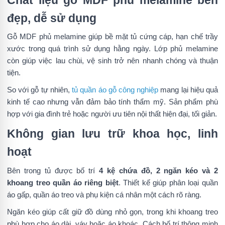
Chất liệu gỗ MDF phủ melamine bền
đẹp, dễ sử dụng
Gỗ MDF phủ melamine giúp bề mặt tủ cứng cáp, hạn chế trầy
xước trong quá trình sử dụng hằng ngày. Lớp phủ melamine
còn giúp việc lau chùi, vệ sinh trở nên nhanh chóng và thuận
tiện.
So với gỗ tự nhiên,
tủ quần áo gỗ công nghiệp
mang lại hiệu quả
kinh tế cao nhưng vẫn đảm bảo tính thẩm mỹ. Sản phẩm phù
hợp với gia đình trẻ hoặc người ưu tiên nội thất hiện đại, tối giản.
Không gian lưu trữ khoa học, linh
hoạt
Bên trong tủ được bố trí
4 kệ chứa đồ, 2 ngăn kéo và 2
khoang treo quần áo riêng biệt
. Thiết kế giúp phân loại quần
áo gấp, quần áo treo và phụ kiện cá nhân một cách rõ ràng.
Ngăn kéo giúp cất giữ đồ dùng nhỏ gọn, trong khi khoang treo
phù hợp cho áo dài, váy hoặc áo khoác. Cách bố trí thông minh