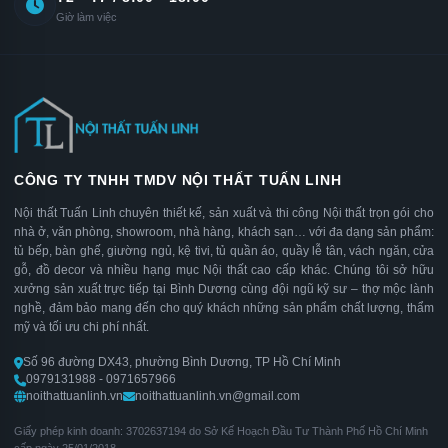
Giờ làm việc
CÔNG TY TNHH TMDV NỘI THẤT TUẤN LINH
Nội thất Tuấn Linh chuyên thiết kế, sản xuất và thi công Nội thất trọn gói cho
nhà ở, văn phòng, showroom, nhà hàng, khách sạn… với đa dạng sản phẩm:
tủ bếp, bàn ghế, giường ngủ, kệ tivi, tủ quần áo, quầy lễ tân, vách ngăn, cửa
gỗ, đồ decor và nhiều hạng mục Nội thất cao cấp khác. Chúng tôi sở hữu
xưởng sản xuất trực tiếp tại Bình Dương cùng đội ngũ kỹ sư – thợ mộc lành
nghề, đảm bảo mang đến cho quý khách những sản phẩm chất lượng, thẩm
mỹ và tối ưu chi phí nhất.
Số 96 đường DX43, phường Bình Dương, TP Hồ Chí Minh
0979131988 - 0971657966
noithattuanlinh.vn
noithattuanlinh.vn@gmail.com
Giấy phép kinh doanh: 3702637194 do Sở Kế Hoạch Đầu Tư Thành Phố Hồ Chí Minh
cấp ngày 25/01/2018