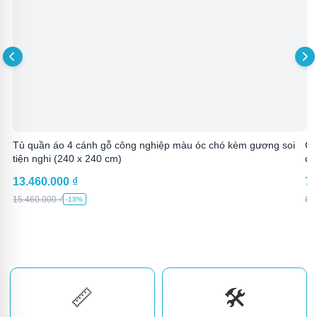
Tủ quần áo 4 cánh gỗ công nghiệp màu óc chó kèm gương soi
Gi
tiện nghi (240 x 240 cm)
đạ
13.460.000
₫
7.
15.460.000
₫
8.
-13%
📏
🛠️