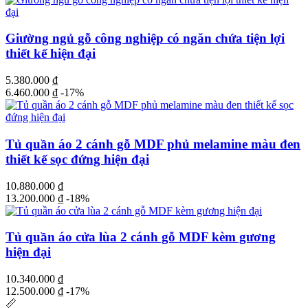
Giường ngủ gỗ công nghiệp có ngăn chứa tiện lợi
thiết kế hiện đại
5.380.000
₫
6.460.000
₫
-17%
Tủ quần áo 2 cánh gỗ MDF phủ melamine màu đen
thiết kế sọc đứng hiện đại
10.880.000
₫
13.200.000
₫
-18%
Tủ quần áo cửa lùa 2 cánh gỗ MDF kèm gương
hiện đại
10.340.000
₫
12.500.000
₫
-17%
📏