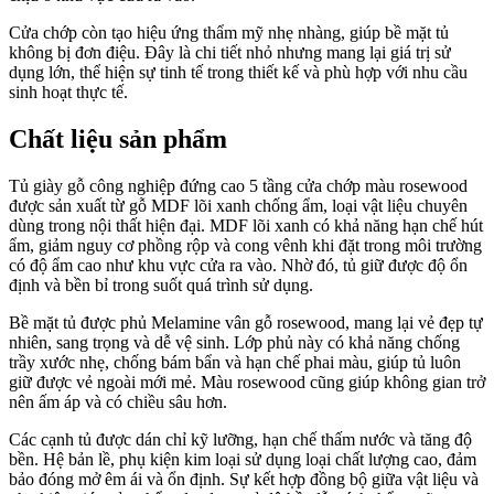
Cửa chớp còn tạo hiệu ứng thẩm mỹ nhẹ nhàng, giúp bề mặt tủ
không bị đơn điệu. Đây là chi tiết nhỏ nhưng mang lại giá trị sử
dụng lớn, thể hiện sự tinh tế trong thiết kế và phù hợp với nhu cầu
sinh hoạt thực tế.
Chất liệu sản phẩm
Tủ giày gỗ công nghiệp đứng cao 5 tầng cửa chớp màu rosewood
được sản xuất từ gỗ MDF lõi xanh chống ẩm, loại vật liệu chuyên
dùng trong nội thất hiện đại. MDF lõi xanh có khả năng hạn chế hút
ẩm, giảm nguy cơ phồng rộp và cong vênh khi đặt trong môi trường
có độ ẩm cao như khu vực cửa ra vào. Nhờ đó, tủ giữ được độ ổn
định và bền bỉ trong suốt quá trình sử dụng.
Bề mặt tủ được phủ Melamine vân gỗ rosewood, mang lại vẻ đẹp tự
nhiên, sang trọng và dễ vệ sinh. Lớp phủ này có khả năng chống
trầy xước nhẹ, chống bám bẩn và hạn chế phai màu, giúp tủ luôn
giữ được vẻ ngoài mới mẻ. Màu rosewood cũng giúp không gian trở
nên ấm áp và có chiều sâu hơn.
Các cạnh tủ được dán chỉ kỹ lưỡng, hạn chế thấm nước và tăng độ
bền. Hệ bản lề, phụ kiện kim loại sử dụng loại chất lượng cao, đảm
bảo đóng mở êm ái và ổn định. Sự kết hợp đồng bộ giữa vật liệu và