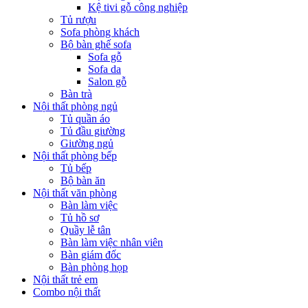
Kệ tivi gỗ công nghiệp
Tủ rượu
Sofa phòng khách
Bộ bàn ghế sofa
Sofa gỗ
Sofa da
Salon gỗ
Bàn trà
Nội thất phòng ngủ
Tủ quần áo
Tủ đầu giường
Giường ngủ
Nội thất phòng bếp
Tủ bếp
Bộ bàn ăn
Nội thất văn phòng
Bàn làm việc
Tủ hồ sơ
Quầy lễ tân
Bàn làm việc nhân viên
Bàn giám đốc
Bàn phòng họp
Nội thất trẻ em
Combo nội thất