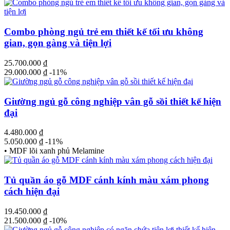
Combo phòng ngủ trẻ em thiết kế tối ưu không
gian, gọn gàng và tiện lợi
25.700.000
₫
29.000.000
₫
-11%
Giường ngủ gỗ công nghiệp vân gỗ sồi thiết kế hiện
đại
4.480.000
₫
5.050.000
₫
-11%
• MDF lõi xanh phủ Melamine
Tủ quần áo gỗ MDF cánh kính màu xám phong
cách hiện đại
19.450.000
₫
21.500.000
₫
-10%