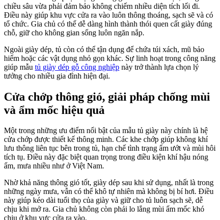
chiều sâu vừa phải đảm bảo không chiếm nhiều diện tích lối đi.
Điều này giúp khu vực cửa ra vào luôn thông thoáng, sạch sẽ và có
tổ chức. Gia chủ có thể dễ dàng hình thành thói quen cất giày đúng
chỗ, giữ cho không gian sống luôn ngăn nắp.
Ngoài giày dép, tủ còn có thể tận dụng để chứa túi xách, mũ bảo
hiểm hoặc các vật dụng nhỏ gọn khác. Sự linh hoạt trong công năng
giúp mẫu
tủ giày dép gỗ công nghiệp
này trở thành lựa chọn lý
tưởng cho nhiều gia đình hiện đại.
Cửa chớp thông gió, giải pháp chống mùi
và ẩm mốc hiệu quả
Một trong những ưu điểm nổi bật của mẫu tủ giày này chính là hệ
cửa chớp được thiết kế thông minh. Các khe chớp giúp không khí
lưu thông liên tục bên trong tủ, hạn chế tình trạng ẩm ướt và mùi hôi
tích tụ. Điều này đặc biệt quan trọng trong điều kiện khí hậu nóng
ẩm, mưa nhiều như ở Việt Nam.
Nhờ khả năng thông gió tốt, giày dép sau khi sử dụng, nhất là trong
những ngày mưa, vẫn có thể khô tự nhiên mà không bị bí hơi. Điều
này giúp kéo dài tuổi thọ của giày và giữ cho tủ luôn sạch sẽ, dễ
chịu khi mở ra. Gia chủ không còn phải lo lắng mùi ẩm mốc khó
chịu ở khu vực cửa ra vào.