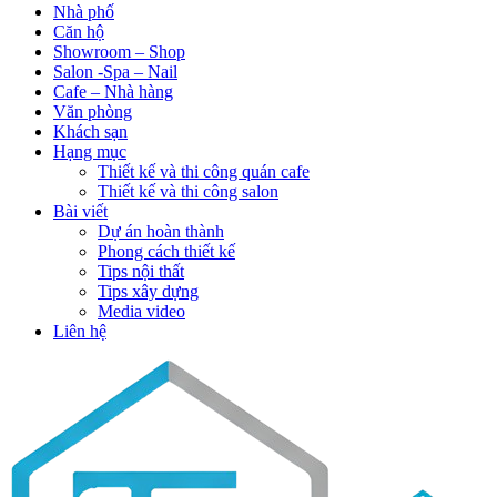
Nhà phố
Căn hộ
Showroom – Shop
Salon -Spa – Nail
Cafe – Nhà hàng
Văn phòng
Khách sạn
Hạng mục
Thiết kế và thi công quán cafe
Thiết kế và thi công salon
Bài viết
Dự án hoàn thành
Phong cách thiết kế
Tips nội thất
Tips xây dựng
Media video
Liên hệ