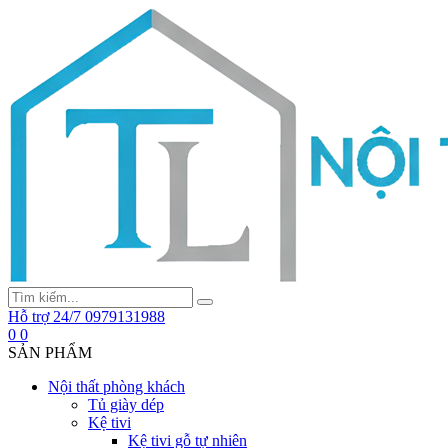
Hỗ trợ 24/7
0979131988
0
0
SẢN PHẨM
Nội thất phòng khách
Tủ giày dép
Kệ tivi
Kệ tivi gỗ tự nhiên