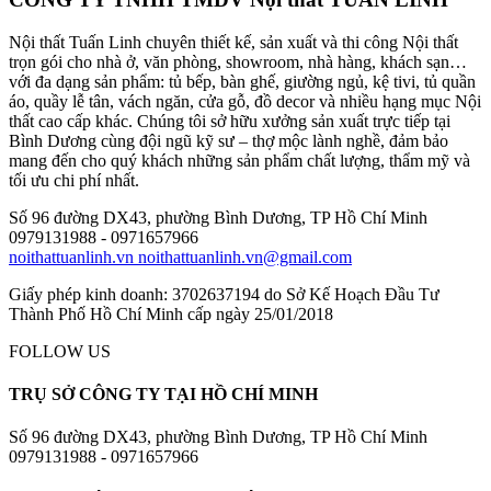
Nội thất Tuấn Linh chuyên thiết kế, sản xuất và thi công Nội thất
trọn gói cho nhà ở, văn phòng, showroom, nhà hàng, khách sạn…
với đa dạng sản phẩm: tủ bếp, bàn ghế, giường ngủ, kệ tivi, tủ quần
áo, quầy lễ tân, vách ngăn, cửa gỗ, đồ decor và nhiều hạng mục Nội
thất cao cấp khác. Chúng tôi sở hữu xưởng sản xuất trực tiếp tại
Bình Dương cùng đội ngũ kỹ sư – thợ mộc lành nghề, đảm bảo
mang đến cho quý khách những sản phẩm chất lượng, thẩm mỹ và
tối ưu chi phí nhất.
Số 96 đường DX43, phường Bình Dương, TP Hồ Chí Minh
0979131988 - 0971657966
noithattuanlinh.vn
noithattuanlinh.vn@gmail.com
Giấy phép kinh doanh: 3702637194 do Sở Kế Hoạch Đầu Tư
Thành Phố Hồ Chí Minh cấp ngày 25/01/2018
FOLLOW US
TRỤ SỞ CÔNG TY TẠI HỒ CHÍ MINH
Số 96 đường DX43, phường Bình Dương, TP Hồ Chí Minh
0979131988 - 0971657966