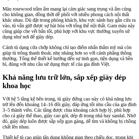
Màu rosewood trầm ấm mang lại cảm giác sang trọng và ấm cúng
cho không gian, đồng thời dễ phối với nhiều phong cách nội thất
khác nhau. Dù đặt trong phòng khách, khu vực sảnh hay gần cửa ra
vào, tủ vẫn giữ được sự hài hòa với tổng thể nội thất. Gam màu này
cũng giúp che vết bẩn tốt, phù hợp với khu vực thường xuyên sử
dụng như nơi để giày dép.
Cánh tủ dạng cửa chớp không chỉ tạo điểm nhấn thẩm mỹ mà còn
giúp tủ trông thanh thoát, nhẹ nhàng hơn so với cánh phẳng thông
thường. Tổng thể thiết kế hướng đến sự tinh gọn, tiện dụng và bền
bỉ, đúng với nhu cầu sử dụng thực tế của gia đình Việt.
Khả năng lưu trữ lớn, sắp xếp giày dép
khoa học
Với hệ 5 tầng kệ bên trong, tủ giày đứng cao này có khả năng lưu
trữ lên đến khoảng 14–16 đôi giày, đáp ứng tốt nhu cầu của gia đình
3–5 thành viên. Các tầng được chia khoảng cách hợp lý, phù hợp
cho cả giày thể thao, giày cao gót, dép đi trong nhà hay sandal. Nhờ
đó, giày dép luôn được sắp xếp gọn gàng, dễ tìm và không bị chồng
chất lên nhau.
Thiết kế tủ cao giúp tận dụng không gian theo chiều dọc, trong khi