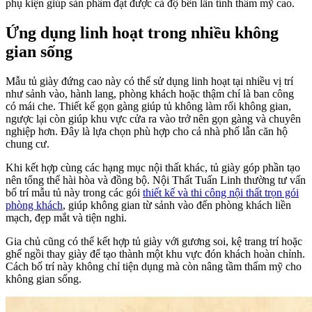
phụ kiện giúp sản phẩm đạt được cả độ bền lẫn tính thẩm mỹ cao.
Ứng dụng linh hoạt trong nhiều không
gian sống
Mẫu tủ giày đứng cao này có thể sử dụng linh hoạt tại nhiều vị trí
như sảnh vào, hành lang, phòng khách hoặc thậm chí là ban công
có mái che. Thiết kế gọn gàng giúp tủ không làm rối không gian,
ngược lại còn giúp khu vực cửa ra vào trở nên gọn gàng và chuyên
nghiệp hơn. Đây là lựa chọn phù hợp cho cả nhà phố lẫn căn hộ
chung cư.
Khi kết hợp cùng các hạng mục nội thất khác, tủ giày góp phần tạo
nên tổng thể hài hòa và đồng bộ. Nội Thất Tuấn Linh thường tư vấn
bố trí mẫu tủ này trong các gói
thiết kế và thi công nội thất trọn gói
phòng khách
, giúp không gian từ sảnh vào đến phòng khách liền
mạch, đẹp mắt và tiện nghi.
Gia chủ cũng có thể kết hợp tủ giày với gương soi, kệ trang trí hoặc
ghế ngồi thay giày để tạo thành một khu vực đón khách hoàn chỉnh.
Cách bố trí này không chỉ tiện dụng mà còn nâng tầm thẩm mỹ cho
không gian sống.