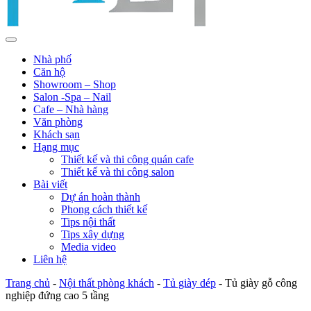
Nhà phố
Căn hộ
Showroom – Shop
Salon -Spa – Nail
Cafe – Nhà hàng
Văn phòng
Khách sạn
Hạng mục
Thiết kế và thi công quán cafe
Thiết kế và thi công salon
Bài viết
Dự án hoàn thành
Phong cách thiết kế
Tips nội thất
Tips xây dựng
Media video
Liên hệ
Trang chủ
-
Nội thất phòng khách
-
Tủ giày dép
-
Tủ giày gỗ công
nghiệp đứng cao 5 tầng