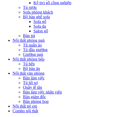
Kệ tivi gỗ công nghiệp
Tủ rượu
Sofa phòng khách
Bộ bàn ghế sofa
Sofa gỗ
Sofa da
Salon gỗ
Bàn trà
Nội thất phòng ngủ
Tủ quần áo
Tủ đầu giường
Giường ngủ
Nội thất phòng bếp
Tủ bếp
Bộ bàn ăn
Nội thất văn phòng
Bàn làm việc
Tủ hồ sơ
Quầy lễ tân
Bàn làm việc nhân viên
Bàn giám đốc
Bàn phòng họp
Nội thất trẻ em
Combo nội thất