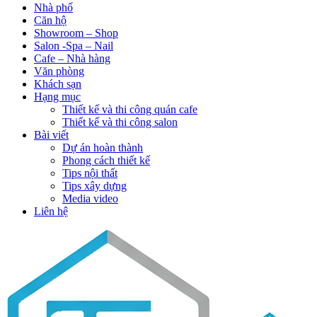
Nhà phố
Căn hộ
Showroom – Shop
Salon -Spa – Nail
Cafe – Nhà hàng
Văn phòng
Khách sạn
Hạng mục
Thiết kế và thi công quán cafe
Thiết kế và thi công salon
Bài viết
Dự án hoàn thành
Phong cách thiết kế
Tips nội thất
Tips xây dựng
Media video
Liên hệ