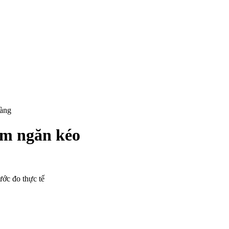
hàng
kèm ngăn kéo
ước đo thực tế