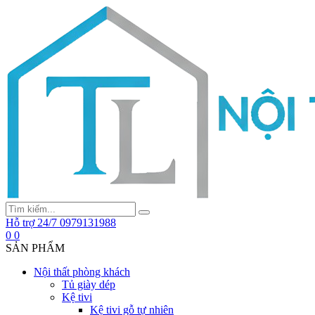
Hỗ trợ 24/7
0979131988
0
0
SẢN PHẨM
Nội thất phòng khách
Tủ giày dép
Kệ tivi
Kệ tivi gỗ tự nhiên