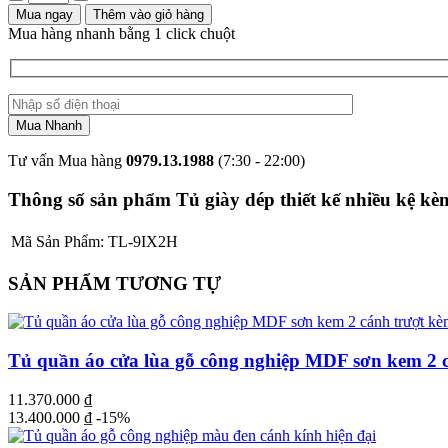
Mua ngay
Thêm vào giỏ hàng
Mua hàng nhanh bằng 1 click chuột
Tư vấn Mua hàng
0979.13.1988
(7:30 - 22:00)
Thông số sản phẩm Tủ giày dép thiết kế nhiều kệ kè
Mã Sản Phẩm:
TL-9IX2H
SẢN PHẨM TƯƠNG TỰ
Tủ quần áo cửa lùa gỗ công nghiệp MDF sơn kem 2 
11.370.000
₫
13.400.000
₫
-15%