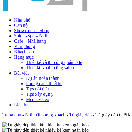
Nhà phố
Căn hộ
Showroom – Shop
Salon -Spa – Nail
Cafe – Nhà hàng
Văn phòng
Khách sạn
Hạng mục
Thiết kế và thi công quán cafe
Thiết kế và thi công salon
Bài viết
Dự án hoàn thành
Phong cách thiết kế
Tips nội thất
Tips xây dựng
Media video
Liên hệ
Trang chủ
-
Nội thất phòng khách
-
Tủ giày dép
-
Tủ giày dép thiết 