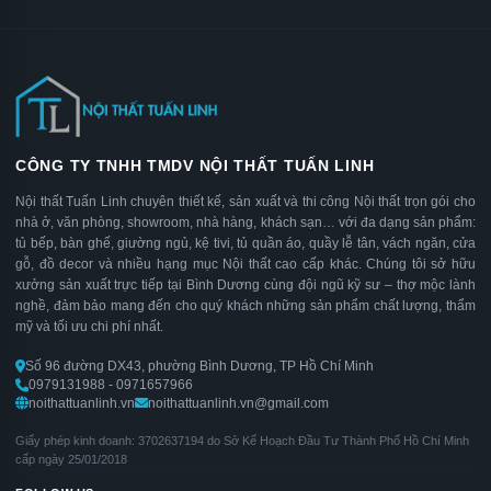
CÔNG TY TNHH TMDV NỘI THẤT TUẤN LINH
Nội thất Tuấn Linh chuyên thiết kế, sản xuất và thi công Nội thất trọn gói cho
nhà ở, văn phòng, showroom, nhà hàng, khách sạn… với đa dạng sản phẩm:
tủ bếp, bàn ghế, giường ngủ, kệ tivi, tủ quần áo, quầy lễ tân, vách ngăn, cửa
gỗ, đồ decor và nhiều hạng mục Nội thất cao cấp khác. Chúng tôi sở hữu
xưởng sản xuất trực tiếp tại Bình Dương cùng đội ngũ kỹ sư – thợ mộc lành
nghề, đảm bảo mang đến cho quý khách những sản phẩm chất lượng, thẩm
mỹ và tối ưu chi phí nhất.
Số 96 đường DX43, phường Bình Dương, TP Hồ Chí Minh
0979131988 - 0971657966
noithattuanlinh.vn
noithattuanlinh.vn@gmail.com
Giấy phép kinh doanh: 3702637194 do Sở Kế Hoạch Đầu Tư Thành Phố Hồ Chí Minh
cấp ngày 25/01/2018