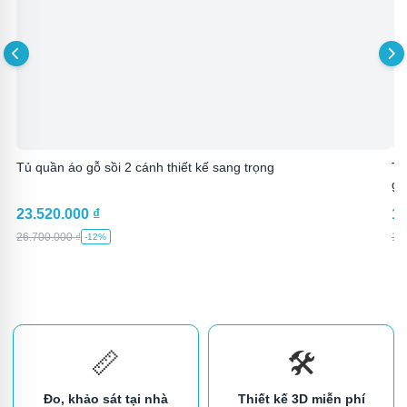
Tủ quần áo gỗ sồi 2 cánh thiết kế sang trọng
Tủ
giá
23.520.000
₫
12
26.700.000
₫
14
-12%
📏
🛠️
Đo, khảo sát tại nhà
Thiết kế 3D miễn phí