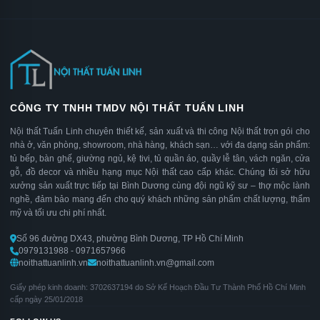
CÔNG TY TNHH TMDV NỘI THẤT TUẤN LINH
Nội thất Tuấn Linh chuyên thiết kế, sản xuất và thi công Nội thất trọn gói cho
nhà ở, văn phòng, showroom, nhà hàng, khách sạn… với đa dạng sản phẩm:
tủ bếp, bàn ghế, giường ngủ, kệ tivi, tủ quần áo, quầy lễ tân, vách ngăn, cửa
gỗ, đồ decor và nhiều hạng mục Nội thất cao cấp khác. Chúng tôi sở hữu
xưởng sản xuất trực tiếp tại Bình Dương cùng đội ngũ kỹ sư – thợ mộc lành
nghề, đảm bảo mang đến cho quý khách những sản phẩm chất lượng, thẩm
mỹ và tối ưu chi phí nhất.
Số 96 đường DX43, phường Bình Dương, TP Hồ Chí Minh
0979131988 - 0971657966
noithattuanlinh.vn
noithattuanlinh.vn@gmail.com
Giấy phép kinh doanh: 3702637194 do Sở Kế Hoạch Đầu Tư Thành Phố Hồ Chí Minh
cấp ngày 25/01/2018