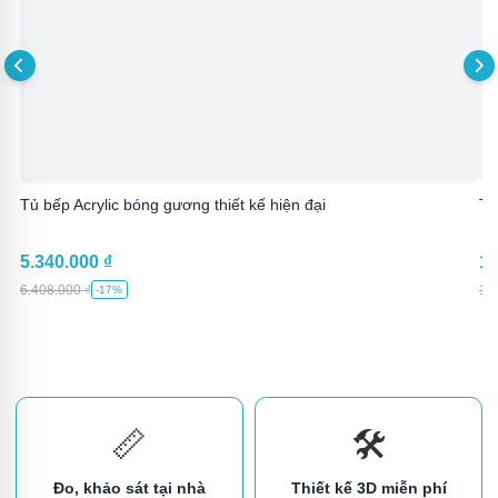
Tủ bếp Acrylic bóng gương thiết kế hiện đại
Tủ
5.340.000
₫
1.
6.408.000
₫
1.
-17%
📏
🛠️
Đo, khảo sát tại nhà
Thiết kế 3D miễn phí