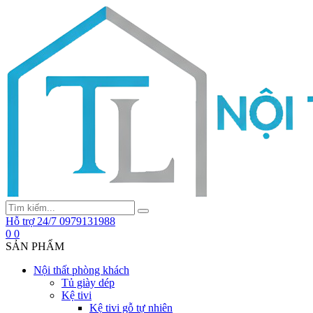
Hỗ trợ 24/7
0979131988
0
0
SẢN PHẨM
Nội thất phòng khách
Tủ giày dép
Kệ tivi
Kệ tivi gỗ tự nhiên