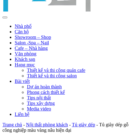
Nhà phố
Căn hộ
Showroom – Shop
Salon -Spa – Nail
Cafe – Nhà hàng
Văn phòng
Khách sạn
Hạng mục
Thiết kế và thi công quán cafe
Thiết kế và thi công salon
Bài viết
Dự án hoàn thành
Phong cách thiết kế
Tips nội thất
Tips xây dựng
Media video
Liên hệ
Trang chủ
-
Nội thất phòng khách
-
Tủ giày dép
-
Tủ giày dép gỗ
công nghiệp màu vàng nâu hiện đại