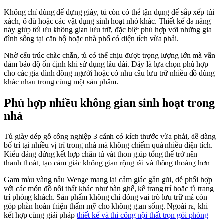
Không chỉ dùng để đựng giày, tủ còn có thể tận dụng để sắp xếp túi
xách, ô dù hoặc các vật dụng sinh hoạt nhỏ khác. Thiết kế đa năng
này giúp tối ưu không gian lưu trữ, đặc biệt phù hợp với những gia
đình sống tại căn hộ hoặc nhà phố có diện tích vừa phải.
Nhờ cấu trúc chắc chắn, tủ có thể chịu được trọng lượng lớn mà vẫn
đảm bảo độ ổn định khi sử dụng lâu dài. Đây là lựa chọn phù hợp
cho các gia đình đông người hoặc có nhu cầu lưu trữ nhiều đồ dùng
khác nhau trong cùng một sản phẩm.
Phù hợp nhiều không gian sinh hoạt trong
nhà
Tủ giày dép gỗ công nghiệp 3 cánh có kích thước vừa phải, dễ dàng
bố trí tại nhiều vị trí trong nhà mà không chiếm quá nhiều diện tích.
Kiểu dáng đứng kết hợp chân tủ vát thon giúp tổng thể trở nên
thanh thoát, tạo cảm giác không gian rộng rãi và thông thoáng hơn.
Gam màu vàng nâu Wenge mang lại cảm giác gần gũi, dễ phối hợp
với các món đồ nội thất khác như bàn ghế, kệ trang trí hoặc tủ trang
trí phòng khách. Sản phẩm không chỉ đóng vai trò lưu trữ mà còn
góp phần hoàn thiện thẩm mỹ cho không gian sống. Ngoài ra, khi
kết hợp cùng giải pháp
thiết kế và thi công nội thất trọn gói phòng