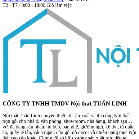
T2 - T7 / 8:00 - 18:00
Giờ làm việc
CÔNG TY TNHH TMDV Nội thất TUẤN LINH
Nội thất Tuấn Linh chuyên thiết kế, sản xuất và thi công Nội thất
trọn gói cho nhà ở, văn phòng, showroom, nhà hàng, khách sạn…
với đa dạng sản phẩm: tủ bếp, bàn ghế, giường ngủ, kệ tivi, tủ quần
áo, quầy lễ tân, vách ngăn, cửa gỗ, đồ decor và nhiều hạng mục Nội
thất cao cấp khác. Chúng tôi sở hữu xưởng sản xuất trực tiếp tại