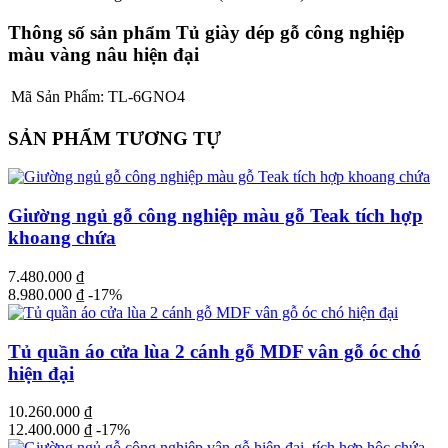
Thông số sản phẩm Tủ giày dép gỗ công nghiệp
màu vàng nâu hiện đại
Mã Sản Phẩm:
TL-6GNO4
SẢN PHẨM TƯƠNG TỰ
Giường ngủ gỗ công nghiệp màu gỗ Teak tích hợp
khoang chứa
7.480.000
₫
8.980.000
₫
-17%
Tủ quần áo cửa lùa 2 cánh gỗ MDF vân gỗ óc chó
hiện đại
10.260.000
₫
12.400.000
₫
-17%