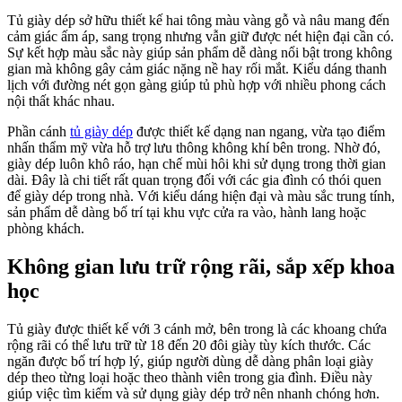
Tủ giày dép sở hữu thiết kế hai tông màu vàng gỗ và nâu mang đến
cảm giác ấm áp, sang trọng nhưng vẫn giữ được nét hiện đại cần có.
Sự kết hợp màu sắc này giúp sản phẩm dễ dàng nổi bật trong không
gian mà không gây cảm giác nặng nề hay rối mắt. Kiểu dáng thanh
lịch với đường nét gọn gàng giúp tủ phù hợp với nhiều phong cách
nội thất khác nhau.
Phần cánh
tủ giày dép
được thiết kế dạng nan ngang, vừa tạo điểm
nhấn thẩm mỹ vừa hỗ trợ lưu thông không khí bên trong. Nhờ đó,
giày dép luôn khô ráo, hạn chế mùi hôi khi sử dụng trong thời gian
dài. Đây là chi tiết rất quan trọng đối với các gia đình có thói quen
để giày dép trong nhà. Với kiểu dáng hiện đại và màu sắc trung tính,
sản phẩm dễ dàng bố trí tại khu vực cửa ra vào, hành lang hoặc
phòng khách.
Không gian lưu trữ rộng rãi, sắp xếp khoa
học
Tủ giày được thiết kế với 3 cánh mở, bên trong là các khoang chứa
rộng rãi có thể lưu trữ từ 18 đến 20 đôi giày tùy kích thước. Các
ngăn được bố trí hợp lý, giúp người dùng dễ dàng phân loại giày
dép theo từng loại hoặc theo thành viên trong gia đình. Điều này
giúp việc tìm kiếm và sử dụng giày dép trở nên nhanh chóng hơn.