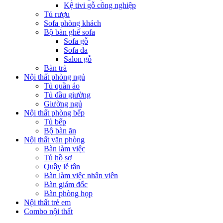
Kệ tivi gỗ công nghiệp
Tủ rượu
Sofa phòng khách
Bộ bàn ghế sofa
Sofa gỗ
Sofa da
Salon gỗ
Bàn trà
Nội thất phòng ngủ
Tủ quần áo
Tủ đầu giường
Giường ngủ
Nội thất phòng bếp
Tủ bếp
Bộ bàn ăn
Nội thất văn phòng
Bàn làm việc
Tủ hồ sơ
Quầy lễ tân
Bàn làm việc nhân viên
Bàn giám đốc
Bàn phòng họp
Nội thất trẻ em
Combo nội thất