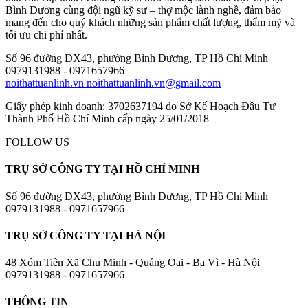
Bình Dương cùng đội ngũ kỹ sư – thợ mộc lành nghề, đảm bảo
mang đến cho quý khách những sản phẩm chất lượng, thẩm mỹ và
tối ưu chi phí nhất.
Số 96 đường DX43, phường Bình Dương, TP Hồ Chí Minh
0979131988 - 0971657966
noithattuanlinh.vn
noithattuanlinh.vn@gmail.com
Giấy phép kinh doanh: 3702637194 do Sở Kế Hoạch Đầu Tư
Thành Phố Hồ Chí Minh cấp ngày 25/01/2018
FOLLOW US
TRỤ SỞ CÔNG TY TẠI HỒ CHÍ MINH
Số 96 đường DX43, phường Bình Dương, TP Hồ Chí Minh
0979131988 - 0971657966
TRỤ SỞ CÔNG TY TẠI HÀ NỘI
48 Xóm Tiên Xã Chu Minh - Quảng Oai - Ba Vì - Hà Nội
0979131988 - 0971657966
THÔNG TIN