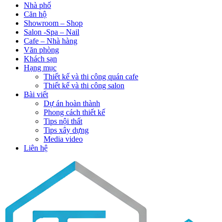
Nhà phố
Căn hộ
Showroom – Shop
Salon -Spa – Nail
Cafe – Nhà hàng
Văn phòng
Khách sạn
Hạng mục
Thiết kế và thi công quán cafe
Thiết kế và thi công salon
Bài viết
Dự án hoàn thành
Phong cách thiết kế
Tips nội thất
Tips xây dựng
Media video
Liên hệ