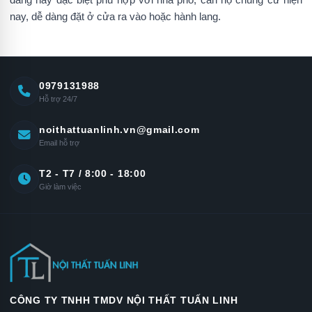
nay, dễ dàng đặt ở cửa ra vào hoặc hành lang.
0979131988
Hỗ trợ 24/7
noithattuanlinh.vn@gmail.com
Email hỗ trợ
T2 - T7 / 8:00 - 18:00
Giờ làm việc
CÔNG TY TNHH TMDV NỘI THẤT TUẤN LINH