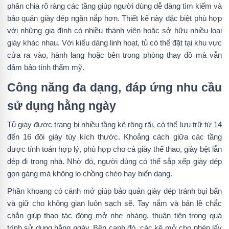
phân chia rõ ràng các tầng giúp người dùng dễ dàng tìm kiếm và
bảo quản giày dép ngăn nắp hơn. Thiết kế này đặc biệt phù hợp
với những gia đình có nhiều thành viên hoặc sở hữu nhiều loại
giày khác nhau. Với kiểu dáng linh hoạt, tủ có thể đặt tại khu vực
cửa ra vào, hành lang hoặc bên trong phòng thay đồ mà vẫn
đảm bảo tính thẩm mỹ.
Công năng đa dạng, đáp ứng nhu cầu
sử dụng hằng ngày
Tủ giày được trang bị nhiều tầng kệ rộng rãi, có thể lưu trữ từ 14
đến 16 đôi giày tùy kích thước. Khoảng cách giữa các tầng
được tính toán hợp lý, phù hợp cho cả giày thể thao, giày bệt lẫn
dép đi trong nhà. Nhờ đó, người dùng có thể sắp xếp giày dép
gọn gàng mà không lo chồng chéo hay biến dạng.
Phần khoang có cánh mở giúp bảo quản giày dép tránh bụi bẩn
và giữ cho không gian luôn sạch sẽ. Tay nắm và bản lề chắc
chắn giúp thao tác đóng mở nhẹ nhàng, thuận tiện trong quá
trình sử dụng hằng ngày. Bên cạnh đó, các kệ mở cho phép lấy