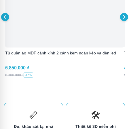
Tủ quần áo MDF cánh kính 2 cánh kèm ngăn kéo và đèn led
Tủ
6.850.000
₫
4.
8.300.000
₫
5.
-17%
📏
🛠️
Đo, khảo sát tại nhà
Thiết kế 3D miễn phí