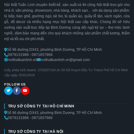
Nội thất Tuấn Linh chuyên thiết kế, sản xuất và thi công Nội thất trọn gói cho
nhà ở, văn phòng, showroom, nhà hàng, khách sạn… với đa dạng sản phẩm:
tủ bếp, bàn ghế, giường ngủ, kệ tivi, tủ quần áo, quầy lễ tân, vách ngăn, cửa
gỗ, đồ decor và nhiều hạng mục Nội thất cao cấp khác. Chúng tôi sở hữu
xưởng sản xuất trực tiếp tại Bình Dương cùng đội ngũ kỹ sư – thợ mộc lành
nghề, đảm bảo mang đến cho quý khách những sản phẩm chất lượng, thẩm
mỹ và tối ưu chi phí nhất.
Số 96 đường DX43, phường Bình Dương, TP Hồ Chí Minh
0979131988 - 0971657966
noithattuanlinh.vn
noithattuanlinh.vn@gmail.com
Giấy phép kinh doanh: 3702637194 do Sở Kế Hoạch Đầu Tư Thành Phố Hồ Chí Minh
cấp ngày 25/01/2018
FOLLOW US
TRỤ SỞ CÔNG TY TẠI HỒ CHÍ MINH
Số 96 đường DX43, phường Bình Dương, TP Hồ Chí Minh
0979131988 - 0971657966
TRỤ SỞ CÔNG TY TẠI HÀ NỘI