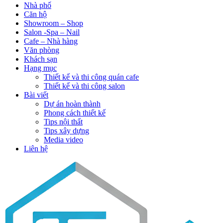
Nhà phố
Căn hộ
Showroom – Shop
Salon -Spa – Nail
Cafe – Nhà hàng
Văn phòng
Khách sạn
Hạng mục
Thiết kế và thi công quán cafe
Thiết kế và thi công salon
Bài viết
Dự án hoàn thành
Phong cách thiết kế
Tips nội thất
Tips xây dựng
Media video
Liên hệ