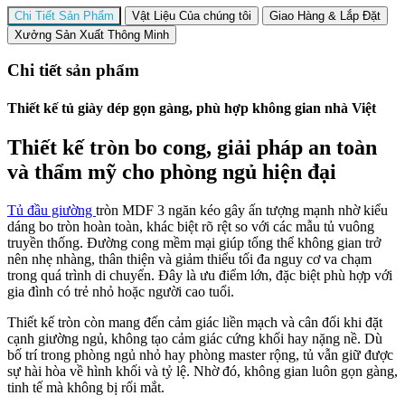
Chi Tiết Sản Phẩm
Vật Liệu Của chúng tôi
Giao Hàng & Lắp Đặt
Xưởng Sản Xuất Thông Minh
Chi tiết sản phẩm
Thiết kế tủ giày dép gọn gàng, phù hợp không gian nhà Việt
Thiết kế tròn bo cong, giải pháp an toàn
và thẩm mỹ cho phòng ngủ hiện đại
Tủ đầu giường
tròn MDF 3 ngăn kéo gây ấn tượng mạnh nhờ kiểu
dáng bo tròn hoàn toàn, khác biệt rõ rệt so với các mẫu tủ vuông
truyền thống. Đường cong mềm mại giúp tổng thể không gian trở
nên nhẹ nhàng, thân thiện và giảm thiểu tối đa nguy cơ va chạm
trong quá trình di chuyển. Đây là ưu điểm lớn, đặc biệt phù hợp với
gia đình có trẻ nhỏ hoặc người cao tuổi.
Thiết kế tròn còn mang đến cảm giác liền mạch và cân đối khi đặt
cạnh giường ngủ, không tạo cảm giác cứng khối hay nặng nề. Dù
bố trí trong phòng ngủ nhỏ hay phòng master rộng, tủ vẫn giữ được
sự hài hòa về hình khối và tỷ lệ. Nhờ đó, không gian luôn gọn gàng,
tinh tế mà không bị rối mắt.