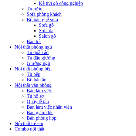
Kệ tivi gỗ công nghiệp
Tủ rượu
Sofa phòng khách
Bộ bàn ghế sofa
Sofa gỗ
Sofa da
Salon gỗ
Bàn trà
Nội thất phòng ngủ
Tủ quần áo
Tủ đầu giường
Giường ngủ
Nội thất phòng bếp
Tủ bếp
Bộ bàn ăn
Nội thất văn phòng
Bàn làm việc
Tủ hồ sơ
Quầy lễ tân
Bàn làm việc nhân viên
Bàn giám đốc
Bàn phòng họp
Nội thất trẻ em
Combo nội thất