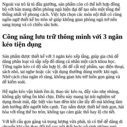
Ngoài vai trò là tủ đầu giường, sản phẩm còn có thể kết hợp đồng
bộ với bàn trang điểm phòng ngủ hiện đại để tạo nên một tổng thể
thống nhất về phong cách. Việc lựa chọn các món nội thất có cùng
ngôn ngữ thiết kế bo tròn sẽ giúp không gian phòng ngủ trở nên
sang trọng và có chiều sâu hơn.
Công năng lưu trữ thông minh với 3 ngăn
kéo tiện dụng
Sản phẩm được thiết kế với 3 ngăn kéo xếp tầng, giúp gia chủ dễ
dàng phân loại và sắp xếp đồ dùng cá nhân một cách khoa học.
Từng ngăn kéo có độ sâu hợp lý, đủ để cất mỹ phẩm, sạc điện thoại,
sách nhỏ, tai nghe hoặc các vật dụng thường dùng trước khi ngủ.
Nhờ cách chia ngăn rõ ràng, không gian lưu trữ luôn gọn gàng và
dễ kiểm soát.
Hệ ngăn kéo vận hành êm ái, thao tác kéo ra, đẩy vào nhẹ nhàng,
không gây tiếng ồn khó chịu. Điều này mang lại trải nghiệm sử
dụng thoải mái, đặc biệt vào ban đêm khi cần lấy đồ mà không làm
ảnh hưởng đến người bên cạnh. Tay nắm được thiết kế tinh gọn, hài
hòa với tổng thể bo tròn, không tạo cảm giác thô hay lộ chi tiết.
Với kết cấu gọn gàng và trọng lượng vừa phải, tủ có thể dễ dàng di
chuyển khi cần thay đổi bố cục nội thất hoặc vệ sinh phòng ngủ.