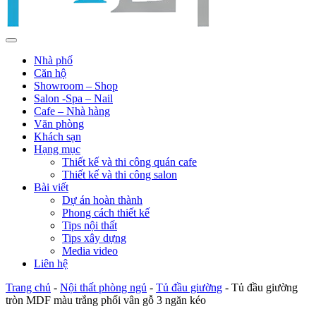
Nhà phố
Căn hộ
Showroom – Shop
Salon -Spa – Nail
Cafe – Nhà hàng
Văn phòng
Khách sạn
Hạng mục
Thiết kế và thi công quán cafe
Thiết kế và thi công salon
Bài viết
Dự án hoàn thành
Phong cách thiết kế
Tips nội thất
Tips xây dựng
Media video
Liên hệ
Trang chủ
-
Nội thất phòng ngủ
-
Tủ đầu giường
-
Tủ đầu giường
tròn MDF màu trắng phối vân gỗ 3 ngăn kéo