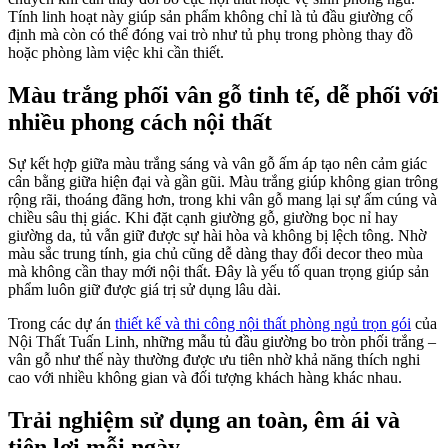
Tính linh hoạt này giúp sản phẩm không chỉ là tủ đầu giường cố
định mà còn có thể đóng vai trò như tủ phụ trong phòng thay đồ
hoặc phòng làm việc khi cần thiết.
Màu trắng phối vân gỗ tinh tế, dễ phối với
nhiều phong cách nội thất
Sự kết hợp giữa màu trắng sáng và vân gỗ ấm áp tạo nên cảm giác
cân bằng giữa hiện đại và gần gũi. Màu trắng giúp không gian trông
rộng rãi, thoáng đãng hơn, trong khi vân gỗ mang lại sự ấm cúng và
chiều sâu thị giác. Khi đặt cạnh giường gỗ, giường bọc nỉ hay
giường da, tủ vẫn giữ được sự hài hòa và không bị lệch tông. Nhờ
màu sắc trung tính, gia chủ cũng dễ dàng thay đổi decor theo mùa
mà không cần thay mới nội thất. Đây là yếu tố quan trọng giúp sản
phẩm luôn giữ được giá trị sử dụng lâu dài.
Trong các dự án
thiết kế và thi công nội thất phòng ngủ trọn gói
của
Nội Thất Tuấn Linh, những mẫu tủ đầu giường bo tròn phối trắng –
vân gỗ như thế này thường được ưu tiên nhờ khả năng thích nghi
cao với nhiều không gian và đối tượng khách hàng khác nhau.
Trải nghiệm sử dụng an toàn, êm ái và
tiện lợi mỗi ngày