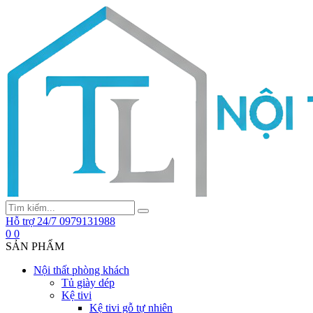
Hỗ trợ 24/7
0979131988
0
0
SẢN PHẨM
Nội thất phòng khách
Tủ giày dép
Kệ tivi
Kệ tivi gỗ tự nhiên