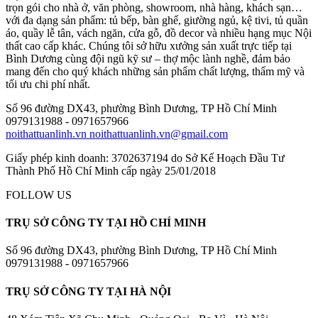
trọn gói cho nhà ở, văn phòng, showroom, nhà hàng, khách sạn…
với đa dạng sản phẩm: tủ bếp, bàn ghế, giường ngủ, kệ tivi, tủ quần
áo, quầy lễ tân, vách ngăn, cửa gỗ, đồ decor và nhiều hạng mục Nội
thất cao cấp khác. Chúng tôi sở hữu xưởng sản xuất trực tiếp tại
Bình Dương cùng đội ngũ kỹ sư – thợ mộc lành nghề, đảm bảo
mang đến cho quý khách những sản phẩm chất lượng, thẩm mỹ và
tối ưu chi phí nhất.
Số 96 đường DX43, phường Bình Dương, TP Hồ Chí Minh
0979131988 - 0971657966
noithattuanlinh.vn
noithattuanlinh.vn@gmail.com
Giấy phép kinh doanh: 3702637194 do Sở Kế Hoạch Đầu Tư
Thành Phố Hồ Chí Minh cấp ngày 25/01/2018
FOLLOW US
TRỤ SỞ CÔNG TY TẠI HỒ CHÍ MINH
Số 96 đường DX43, phường Bình Dương, TP Hồ Chí Minh
0979131988 - 0971657966
TRỤ SỞ CÔNG TY TẠI HÀ NỘI