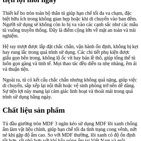
Thiết kế bo tròn toàn bộ thân tủ giúp hạn chế tối đa va chạm, đặc
biệt hữu ích trong không gian hẹp hoặc khi di chuyển vào ban đêm.
Người sử dụng sẽ không còn lo bị va vào các cạnh sắc như các mẫu
tủ vuông truyền thống. Đây là điểm cộng lớn về mặt an toàn và trải
nghiệm.
Hệ ray trượt được lắp đặt chắc chắn, vận hành ổn định, không bị kẹt
hay rung lắc trong quá trình sử dụng. Các chi tiết phụ kiện được
giấu gọn bên trong, không lộ ốc vít hay bản lề thô, giúp tổng thể tủ
luôn gọn gàng và tinh tế. Mọi thao tác đều diễn ra nhẹ nhàng, êm ái
và thuận tiện.
Ngoài ra, tủ có kết cấu chắc chắn nhưng không quá nặng, giúp việc
di chuyển, sắp xếp lại nội thất hoặc vệ sinh phòng trở nên dễ dàng.
Sự tiện lợi này mang lại cảm giác linh hoạt và thoải mái trong quá
trình sử dụng hằng ngày.
Chất liệu sản phẩm
Tủ đầu giường tròn MDF 3 ngăn kéo sử dụng MDF lõi xanh chống
ẩm làm vật liệu chính, giúp hạn chế tối đa tình trạng cong vênh, nứt
nẻ khi gặp độ ẩm cao. So với MDF thường, lõi xanh có độ ổn định
tốt hơn, rất phù hợp với khí hậu nóng ẩm tại Việt Nam và môi