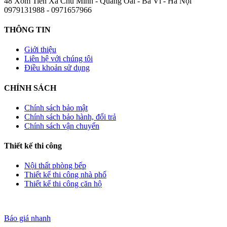
48 Xóm Tiên Xã Chu Minh - Quảng Oai - Ba Vì - Hà Nội
0979131988 - 0971657966
THÔNG TIN
Giới thiệu
Liên hệ với chúng tôi
Điều khoản sử dụng
CHÍNH SÁCH
Chính sách bảo mật
Chính sách bảo hành, đổi trả
Chính sách vận chuyển
Thiết kế thi công
Nội thất phòng bếp
Thiết kế thi công nhà phố
Thiết kế thi công căn hộ
Báo giá nhanh