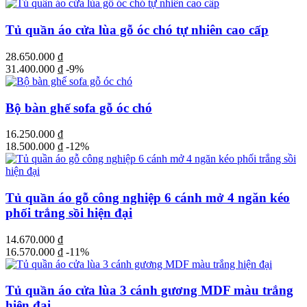
Tủ quần áo cửa lùa gỗ óc chó tự nhiên cao cấp
28.650.000
₫
31.400.000
₫
-9%
Bộ bàn ghế sofa gỗ óc chó
16.250.000
₫
18.500.000
₫
-12%
Tủ quần áo gỗ công nghiệp 6 cánh mở 4 ngăn kéo
phối trắng sồi hiện đại
14.670.000
₫
16.570.000
₫
-11%
Tủ quần áo cửa lùa 3 cánh gương MDF màu trắng
hiện đại