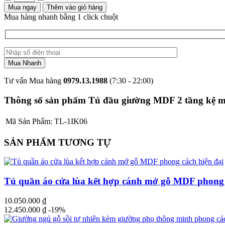
Mua ngay
Thêm vào giỏ hàng
Mua hàng nhanh bằng 1 click chuột
Tư vấn Mua hàng
0979.13.1988
(7:30 - 22:00)
Thông số sản phẩm Tủ đầu giường MDF 2 tầng kệ mở 
Mã Sản Phẩm:
TL-1IK06
SẢN PHẨM TƯƠNG TỰ
Tủ quần áo cửa lùa kết hợp cánh mở gỗ MDF phong 
10.050.000
₫
12.450.000
₫
-19%