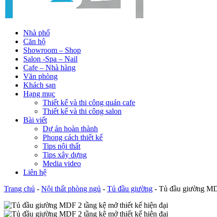
Nhà phố
Căn hộ
Showroom – Shop
Salon -Spa – Nail
Cafe – Nhà hàng
Văn phòng
Khách sạn
Hạng mục
Thiết kế và thi công quán cafe
Thiết kế và thi công salon
Bài viết
Dự án hoàn thành
Phong cách thiết kế
Tips nội thất
Tips xây dựng
Media video
Liên hệ
Trang chủ
-
Nội thất phòng ngủ
-
Tủ đầu giường
-
Tủ đầu giường MDF