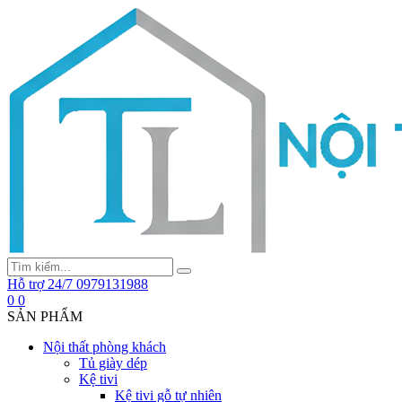
Hỗ trợ 24/7
0979131988
0
0
SẢN PHẨM
Nội thất phòng khách
Tủ giày dép
Kệ tivi
Kệ tivi gỗ tự nhiên