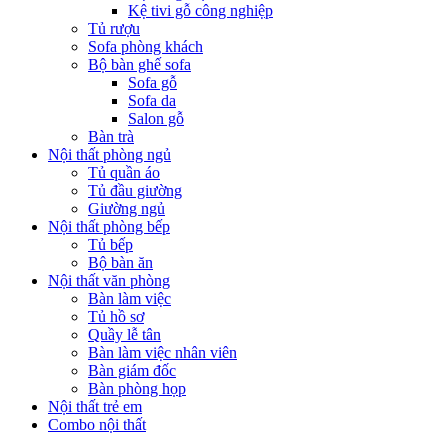
Kệ tivi gỗ công nghiệp
Tủ rượu
Sofa phòng khách
Bộ bàn ghế sofa
Sofa gỗ
Sofa da
Salon gỗ
Bàn trà
Nội thất phòng ngủ
Tủ quần áo
Tủ đầu giường
Giường ngủ
Nội thất phòng bếp
Tủ bếp
Bộ bàn ăn
Nội thất văn phòng
Bàn làm việc
Tủ hồ sơ
Quầy lễ tân
Bàn làm việc nhân viên
Bàn giám đốc
Bàn phòng họp
Nội thất trẻ em
Combo nội thất