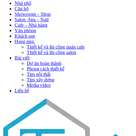
Nhà phố
Căn hộ
Showroom – Shop
Salon -Spa – Nail
Cafe – Nhà hàng
Văn phòng
Khách sạn
Hạng mục
Thiết kế và thi công quán cafe
Thiết kế và thi công salon
Bài viết
Dự án hoàn thành
Phong cách thiết kế
Tips nội thất
Tips xây dựng
Media video
Liên hệ