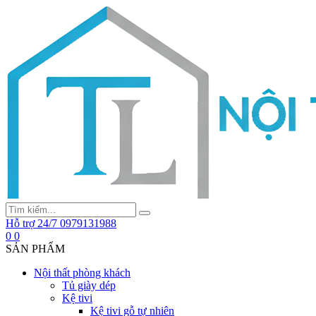
Hỗ trợ 24/7
0979131988
0
0
SẢN PHẨM
Nội thất phòng khách
Tủ giày dép
Kệ tivi
Kệ tivi gỗ tự nhiên