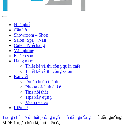
Nhà phố
Căn hộ
Showroom – Shop
Salon -Spa – Nail
Cafe – Nhà hàng
Văn phòng
Khách sạn
Hạng mục
Thiết kế và thi công quán cafe
Thiết kế và thi công salon
Bài viết
Dự án hoàn thành
Phong cách thiết kế
Tips nội thất
Tips xây dựng
Media video
Liên hệ
Trang chủ
-
Nội thất phòng ngủ
-
Tủ đầu giường
-
Tủ đầu giường
MDF 1 ngăn kéo kệ mở hiện đại