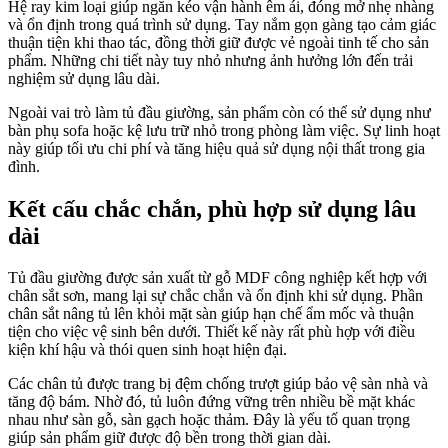
Hệ ray kim loại giúp ngăn kéo vận hành êm ái, đóng mở nhẹ nhàng
và ổn định trong quá trình sử dụng. Tay nắm gọn gàng tạo cảm giác
thuận tiện khi thao tác, đồng thời giữ được vẻ ngoài tinh tế cho sản
phẩm. Những chi tiết này tuy nhỏ nhưng ảnh hưởng lớn đến trải
nghiệm sử dụng lâu dài.
Ngoài vai trò làm tủ đầu giường, sản phẩm còn có thể sử dụng như
bàn phụ sofa hoặc kệ lưu trữ nhỏ trong phòng làm việc. Sự linh hoạt
này giúp tối ưu chi phí và tăng hiệu quả sử dụng nội thất trong gia
đình.
Kết cấu chắc chắn, phù hợp sử dụng lâu
dài
Tủ đầu giường được sản xuất từ gỗ MDF công nghiệp kết hợp với
chân sắt sơn, mang lại sự chắc chắn và ổn định khi sử dụng. Phần
chân sắt nâng tủ lên khỏi mặt sàn giúp hạn chế ẩm mốc và thuận
tiện cho việc vệ sinh bên dưới. Thiết kế này rất phù hợp với điều
kiện khí hậu và thói quen sinh hoạt hiện đại.
Các chân tủ được trang bị đệm chống trượt giúp bảo vệ sàn nhà và
tăng độ bám. Nhờ đó, tủ luôn đứng vững trên nhiều bề mặt khác
nhau như sàn gỗ, sàn gạch hoặc thảm. Đây là yếu tố quan trọng
giúp sản phẩm giữ được độ bền trong thời gian dài.