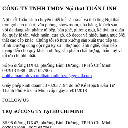
CÔNG TY TNHH TMDV Nội thất TUẤN LINH
Nội thất Tuấn Linh chuyên thiết kế, sản xuất và thi công Nội thất
trọn gói cho nhà ở, văn phòng, showroom, nhà hàng, khách sạn…
với đa dạng sản phẩm: tủ bếp, bàn ghế, giường ngủ, kệ tivi, tủ quần
áo, quầy lễ tân, vách ngăn, cửa gỗ, đồ decor và nhiều hạng mục Nội
thất cao cấp khác. Chúng tôi sở hữu xưởng sản xuất trực tiếp tại
Bình Dương cùng đội ngũ kỹ sư – thợ mộc lành nghề, đảm bảo
mang đến cho quý khách những sản phẩm chất lượng, thẩm mỹ và
tối ưu chi phí nhất.
Số 96 đường DX43, phường Bình Dương, TP Hồ Chí Minh
0979131988 - 0971657966
noithattuanlinh.vn
noithattuanlinh.vn@gmail.com
Giấy phép kinh doanh: 3702637194 do Sở Kế Hoạch Đầu Tư
Thành Phố Hồ Chí Minh cấp ngày 25/01/2018
FOLLOW US
TRỤ SỞ CÔNG TY TẠI HỒ CHÍ MINH
Số 96 đường DX43, phường Bình Dương, TP Hồ Chí Minh
0979131988 - 0971657966