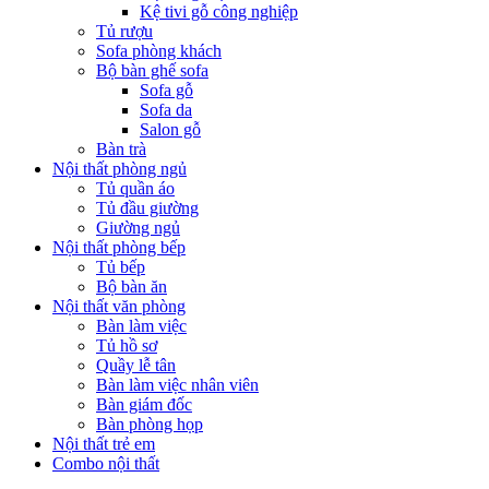
Kệ tivi gỗ công nghiệp
Tủ rượu
Sofa phòng khách
Bộ bàn ghế sofa
Sofa gỗ
Sofa da
Salon gỗ
Bàn trà
Nội thất phòng ngủ
Tủ quần áo
Tủ đầu giường
Giường ngủ
Nội thất phòng bếp
Tủ bếp
Bộ bàn ăn
Nội thất văn phòng
Bàn làm việc
Tủ hồ sơ
Quầy lễ tân
Bàn làm việc nhân viên
Bàn giám đốc
Bàn phòng họp
Nội thất trẻ em
Combo nội thất