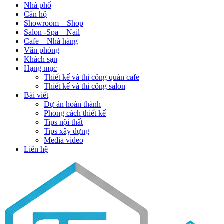
Nhà phố
Căn hộ
Showroom – Shop
Salon -Spa – Nail
Cafe – Nhà hàng
Văn phòng
Khách sạn
Hạng mục
Thiết kế và thi công quán cafe
Thiết kế và thi công salon
Bài viết
Dự án hoàn thành
Phong cách thiết kế
Tips nội thất
Tips xây dựng
Media video
Liên hệ