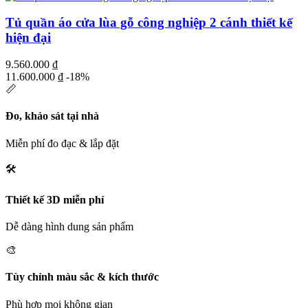
Tủ quần áo cửa lùa gỗ công nghiệp 2 cánh thiết kế
hiện đại
9.560.000
₫
11.600.000
₫
-18%
📏
Đo, khảo sát tại nhà
Miễn phí đo đạc & lắp đặt
🛠️
Thiết kế 3D miễn phí
Dễ dàng hình dung sản phẩm
🎨
Tùy chỉnh màu sắc & kích thước
Phù hợp mọi không gian