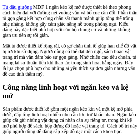
Tủ đầu giường
MDF 1 ngăn kéo kệ mở được thiết kế theo phong
cách hiện đại với đường nét vuông vắn và bố cục cân đối. Phần thân
tủ gọn gàng kết hợp cùng chân sắt thanh mảnh giúp tổng thể trông
nhẹ nhàng, không gây cảm giác nặng nề trong phòng ngủ. Kiểu
dáng này đặc biệt phù hợp với căn hộ chung cư và những không
gian ưu tiên sự tối giản.
Mặt tủ được thiết kế rộng rãi, có gờ chặn tinh tế giúp hạn chế đồ vật
bị rơi khi sử dụng. Người dùng có thể đặt đèn ngủ, sách hoặc vật
trang trí mà vẫn đảm bảo sự gọn gàng. Nhờ chiều cao tiêu chuẩn, tủ
mang lại sự thuận tiện khi thao tác trong sinh hoạt hằng ngày. Đây
là lựa chọn phù hợp cho những ai yêu thích sự đơn giản nhưng vẫn
đề cao tính thẩm mỹ.
Công năng linh hoạt với ngăn kéo và kệ
mở
Sản phẩm được thiết kế gồm một ngăn kéo kín và một kệ mở phía
dưới, đáp ứng linh hoạt nhiều nhu cầu lưu trữ khác nhau. Ngăn kéo
giúp cất giữ những vật dụng cá nhân cần sự riêng tư, trong khi kệ
mở phù hợp để sách, hộp đựng đồ hoặc vật trang trí. Cách bố trí này
giúp người dùng dễ dàng sắp xếp đồ đạc một cách khoa học.