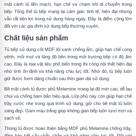
mặt cánh tủ liền mạch, hạn chế va chạm khi di chuyển trong
bếp. Tổng thể tủ bếp mang lại cảm giác tinh tế, hiện đại nhưng
vẫn rất tiện lợi trong sử dụng hàng ngày. Đây là điểm cộng lớn
đối với các gia đình sử dụng bếp thường xuyên.
Chất liệu sản phẩm
Tủ bếp sử dụng cốt MDF lõi xanh chống ẩm, giúp hạn chế cong
vênh, mối mọt và tăng độ bền trong môi trường bếp có độ ẩm
cao. Đây là loại vật liệu phổ biến trong thi công nội thất hiện đại
nhờ tính ổn định và khả năng chịu lực tốt. Nhờ đó, tủ bếp luôn
giữ được form dáng chuẩn sau thời gian dài sử dụng.
Bề mặt cánh tủ được phủ Melamine mang lại độ mịn cao, dễ lau
chùi và chống bám bẩn hiệu quả. Lớp phủ này còn giúp hạn chế
trầy xước nhẹ trong quá trình sử dụng, giữ cho bề mặt tủ luôn
sáng đẹp. Gam màu trắng giúp không gian bếp luôn tươi mới và
sạch sẽ.
Thùng tủ được hoàn thiện bằng MDF phủ Melamine chống trầy,
đảm bảo kết cấu chắc chắn và khả năng chịu lực tốt. Đối với