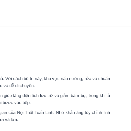
uả. Với cách bố trí này, khu vực nấu nướng, rửa và chuẩn
c và dễ di chuyển.
 giúp tăng diện tích lưu trữ và giảm bám bụi, trong khi tủ
hi bước vào bếp.
g gian của Nội Thất Tuấn Linh. Nhờ khả năng tùy chỉnh linh
ừa và lớn.