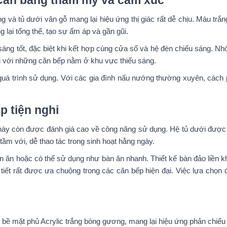
 Cân bằng thẩm mỹ và cảm xúc
 và tủ dưới vân gỗ mang lại hiệu ứng thị giác rất dễ chịu. Màu trắ
 lại tổng thể, tạo sự ấm áp và gần gũi.
áng tốt, đặc biệt khi kết hợp cùng cửa sổ và hệ đèn chiếu sáng. Nh
i với những căn bếp nằm ở khu vực thiếu sáng.
 quá trình sử dụng. Với các gia đình nấu nướng thường xuyên, cách 
 tiện nghi
ày còn được đánh giá cao về công năng sử dụng. Hệ tủ dưới được ch
tầm với, dễ thao tác trong sinh hoạt hằng ngày.
 ăn hoặc có thể sử dụng như bàn ăn nhanh. Thiết kế bàn đảo liền kh
tiết rất được ưa chuộng trong các căn bếp hiện đại. Việc lựa chọn 
ề mặt phủ Acrylic trắng bóng gương, mang lại hiệu ứng phản chiếu á