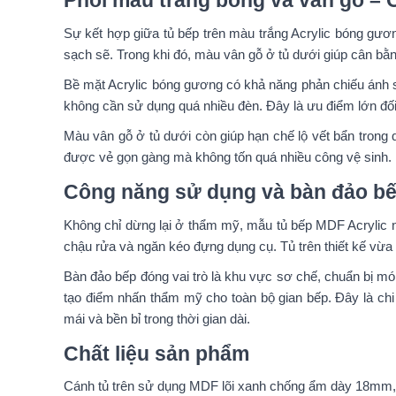
Phối màu trắng bóng và vân gỗ –
Sự kết hợp giữa tủ bếp trên màu trắng Acrylic bóng gương
sạch sẽ. Trong khi đó, màu vân gỗ ở tủ dưới giúp cân bằng
Bề mặt Acrylic bóng gương có khả năng phản chiếu ánh s
không cần sử dụng quá nhiều đèn. Đây là ưu điểm lớn đố
Màu vân gỗ ở tủ dưới còn giúp hạn chế lộ vết bẩn trong
được vẻ gọn gàng mà không tốn quá nhiều công vệ sinh.
Công năng sử dụng và bàn đảo bếp
Không chỉ dừng lại ở thẩm mỹ, mẫu tủ bếp MDF Acrylic n
chậu rửa và ngăn kéo đựng dụng cụ. Tủ trên thiết kế vừa 
Bàn đảo bếp đóng vai trò là khu vực sơ chế, chuẩn bị món
tạo điểm nhấn thẩm mỹ cho toàn bộ gian bếp. Đây là chi 
mái và bền bỉ trong thời gian dài.
Chất liệu sản phẩm
Cánh tủ trên sử dụng MDF lõi xanh chống ẩm dày 18mm, b