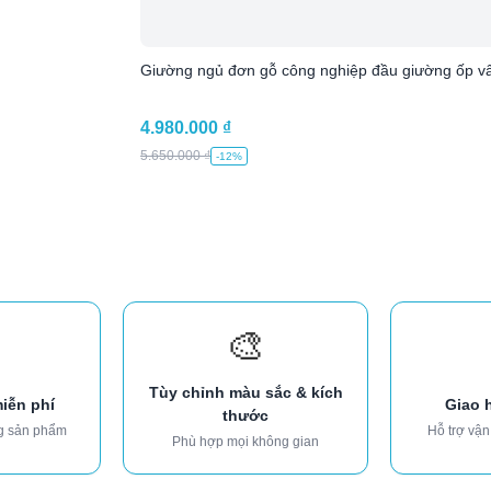
Giường ngủ đơn gỗ công nghiệp đầu giường ốp vâ
4.980.000
₫
5.650.000
₫
-12%
🎨
Tùy chỉnh màu sắc & kích
miễn phí
Giao 
thước
g sản phẩm
Hỗ trợ vận
Phù hợp mọi không gian