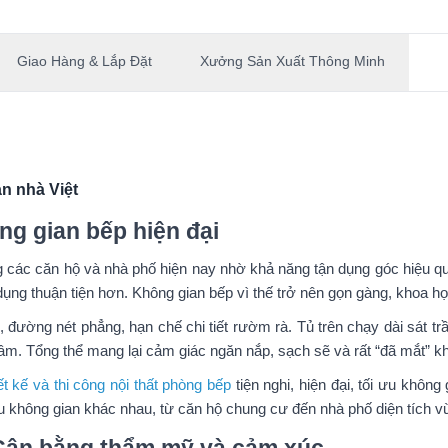
Giao Hàng & Lắp Đặt
Xưởng Sản Xuất Thông Minh
n nhà Việt
ng gian bếp hiện đại
g các căn hộ và nhà phố hiện nay nhờ khả năng tận dụng góc hiệu q
ụng thuận tiện hơn. Không gian bếp vì thế trở nên gọn gàng, khoa họ
 đường nét phẳng, hạn chế chi tiết rườm rà. Tủ trên chạy dài sát trần
 âm. Tổng thể mang lại cảm giác ngăn nắp, sạch sẽ và rất “đã mắt” k
ết kế và thi công nội thất phòng bếp
tiện nghi, hiện đại, tối ưu khôn
u không gian khác nhau, từ căn hộ chung cư đến nhà phố diện tích v