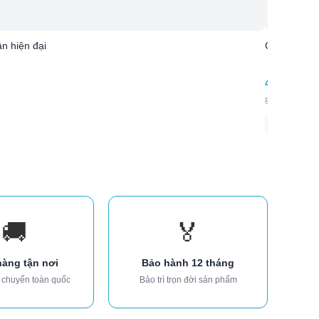
n hiện đại
Giường đôi 
4.880.000
5.850.000
₫
-
• MDF lõi xa
🚚
🏅
hàng tận nơi
Bảo hành 12 tháng
 chuyển toàn quốc
Bảo trì trọn đời sản phẩm