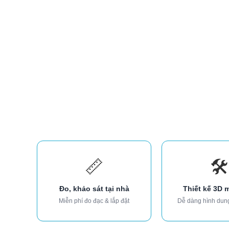
📏
🛠️
Đo, khảo sát tại nhà
Thiết kế 3D 
Miễn phí đo đạc & lắp đặt
Dễ dàng hình dun