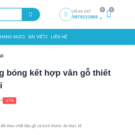
0
0
Hỗ trợ 24/7
0979131988
HẠNG MỤC
BÀI VIẾT
LIÊN HỆ
ại
g bóng kết hợp vân gỗ thiết
i
0
₫
-17%
đổi theo chất liệu gỗ và kích thước đo thực tế