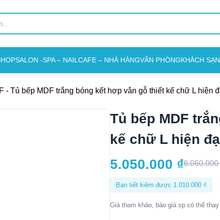
SHOP
SALON -SPA – NAIL
CAFE – NHÀ HÀNG
VĂN PHÒNG
KHÁCH SẠN
F
-
Tủ bếp MDF trắng bóng kết hợp vân gỗ thiết kế chữ L hiện đ
Tủ bếp MDF trắn
kế chữ L hiện đạ
5.050.000
₫
6.060.00
Bạn tiết kiệm được
1.010.000
₫
Giá tham khảo, báo giá sp có thể thay 