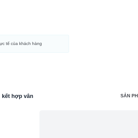
hực tế của khách hàng
 kết hợp vân
SẢN P