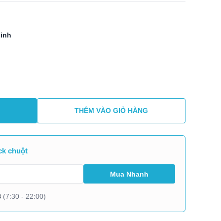
Linh
THÊM VÀO GIỎ HÀNG
ck chuột
8
(7:30 - 22:00)