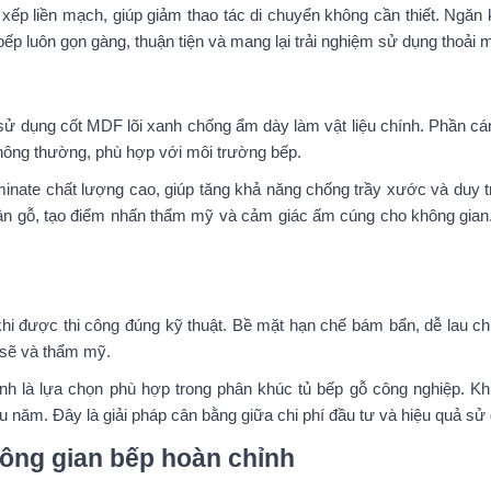
p liền mạch, giúp giảm thao tác di chuyển không cần thiết. Ngăn 
 luôn gọn gàng, thuận tiện và mang lại trải nghiệm sử dụng thoải mái
 sử dụng cốt MDF lõi xanh chống ẩm dày làm vật liệu chính. Phần cánh
hông thường, phù hợp với môi trường bếp.
ate chất lượng cao, giúp tăng khả năng chống trầy xước và duy trì
 vân gỗ, tạo điểm nhấn thẩm mỹ và cảm giác ấm cúng cho không gian
hi được thi công đúng kỹ thuật. Bề mặt hạn chế bám bẩn, dễ lau ch
 sẽ và thẩm mỹ.
nh là lựa chọn phù hợp trong phân khúc tủ bếp gỗ công nghiệp. Khi
iều năm. Đây là giải pháp cân bằng giữa chi phí đầu tư và hiệu quả sử 
hông gian bếp hoàn chỉnh