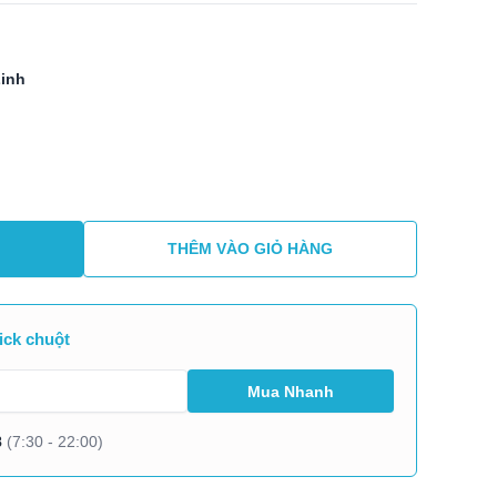
Linh
THÊM VÀO GIỎ HÀNG
ick chuột
8
(7:30 - 22:00)