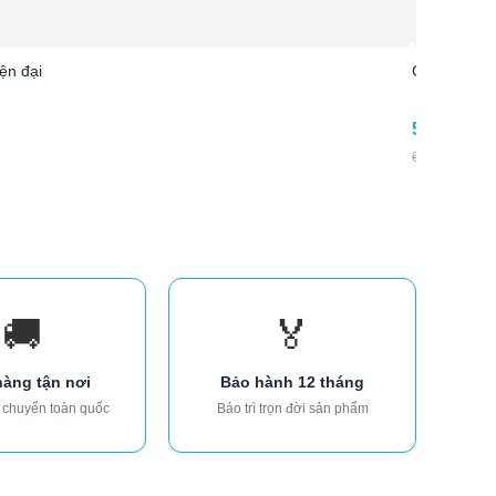
ện đại
Giường đơn
5.970.000
6.750.000
₫
-
🚚
🏅
hàng tận nơi
Bảo hành 12 tháng
 chuyển toàn quốc
Bảo trì trọn đời sản phẩm