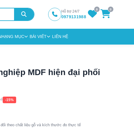
0
0
Hỗ trợ 24/7
0979131988
N
HẠNG MỤC
BÀI VIẾT
LIÊN HỆ
nghiệp MDF hiện đại phối
0
₫
-15%
đổi theo chất liệu gỗ và kích thước đo thực tế