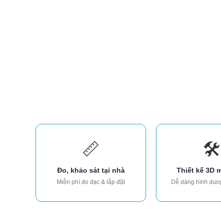
📏
🛠️
Đo, khảo sát tại nhà
Thiết kế 3D 
Miễn phí đo đạc & lắp đặt
Dễ dàng hình dun