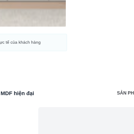
hực tế của khách hàng
 MDF hiện đại
SẢN P