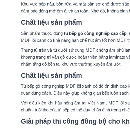
Khu vực bếp nấu, bồn rửa và mặt bàn sơ chế được sắp xế
đảm bảo đóng mở êm ái và an toàn. Nhờ đó, không gian bếp
Chất liệu sản phẩm
Sản phẩm thuộc dòng
tủ bếp gỗ công nghiệp cao cấp
,
MDF lõi xanh có khả năng hạn chế hút ẩm tốt hơn MDF t
Thùng tủ trên và tủ dưới sử dụng MDF chống ẩm phủ lamin
khoang trang trí vân gỗ được hoàn thiện bằng laminate
nhằm tăng độ bền tại khu vực thường xuyên ẩm ướt.
Chất liệu sản phẩm
Tủ bếp gỗ công nghiệp MDF lõi xanh có độ ổn định cao k
quản đúng cách. Điều này giúp không gian bếp luôn sạch
Với điều kiện khí hậu nóng ẩm tại Việt Nam, MDF lõi xa
chuẩn, tuổi thọ của tủ bếp có thể duy trì ổn định trong nh
Giải pháp thi công đồng bộ cho k