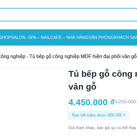
SHOP
SALON -SPA – NAIL
CAFE – NHÀ HÀNG
VĂN PHÒNG
KHÁCH SẠ
công nghiệp
-
Tủ bếp gỗ công nghiệp MDF hiện đại phối vân gỗ
Tủ bếp gỗ công 
vân gỗ
4.450.000
₫
5.250.00
Bạn tiết kiệm được
800.000
₫
Giá tham khảo, báo giá sp có thể thay 