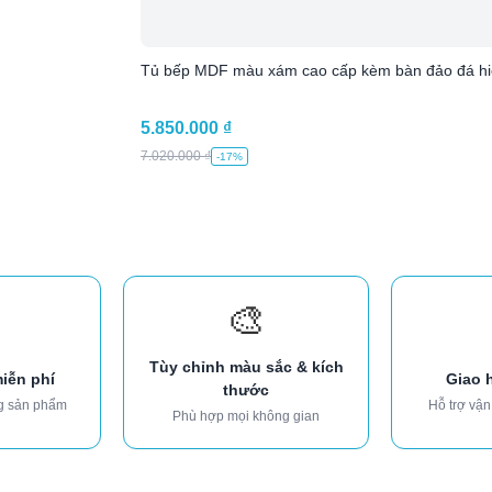
Tủ bếp MDF màu xám cao cấp kèm bàn đảo đá hi
5.850.000
₫
7.020.000
₫
-17%
🎨
Tùy chỉnh màu sắc & kích
miễn phí
Giao 
thước
g sản phẩm
Hỗ trợ vận
Phù hợp mọi không gian