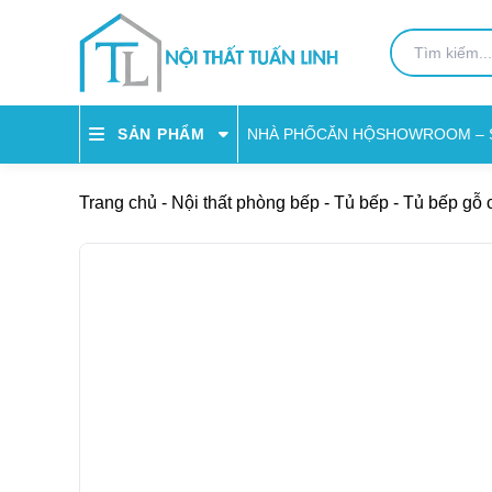
NHÀ PHỐ
CĂN HỘ
SHOWROOM – 
SẢN PHẨM
Trang chủ
-
Nội thất phòng bếp
-
Tủ bếp
-
Tủ bếp gỗ 