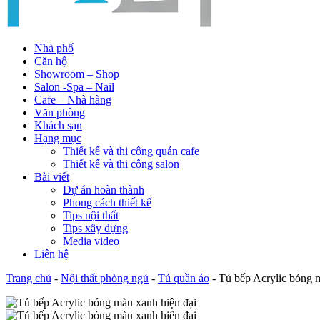
Nhà phố
Căn hộ
Showroom – Shop
Salon -Spa – Nail
Cafe – Nhà hàng
Văn phòng
Khách sạn
Hạng mục
Thiết kế và thi công quán cafe
Thiết kế và thi công salon
Bài viết
Dự án hoàn thành
Phong cách thiết kế
Tips nội thất
Tips xây dựng
Media video
Liên hệ
Trang chủ
-
Nội thất phòng ngủ
-
Tủ quần áo
-
Tủ bếp Acrylic bóng 