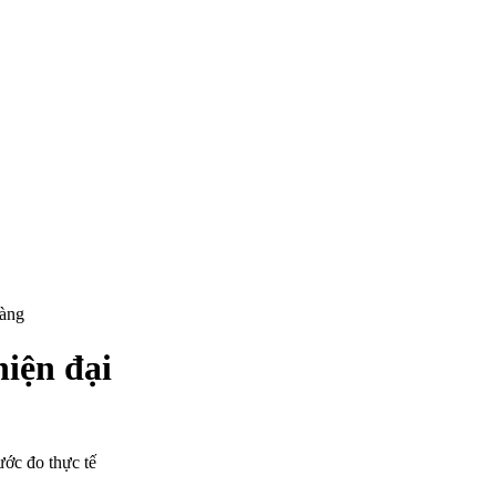
hàng
iện đại
ước đo thực tế