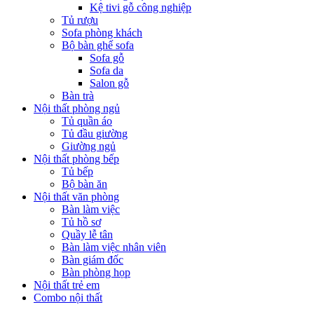
Kệ tivi gỗ công nghiệp
Tủ rượu
Sofa phòng khách
Bộ bàn ghế sofa
Sofa gỗ
Sofa da
Salon gỗ
Bàn trà
Nội thất phòng ngủ
Tủ quần áo
Tủ đầu giường
Giường ngủ
Nội thất phòng bếp
Tủ bếp
Bộ bàn ăn
Nội thất văn phòng
Bàn làm việc
Tủ hồ sơ
Quầy lễ tân
Bàn làm việc nhân viên
Bàn giám đốc
Bàn phòng họp
Nội thất trẻ em
Combo nội thất