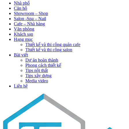
Nhà phố
Căn hộ
Showroom – Shop
Salon -Spa – Nail
Cafe – Nhà hàng
Văn phòng
Khách sạn
Hạng mục
Thiết kế và thi công quán cafe
Thiết kế và thi công salon
Bài viết
Dự án hoàn thành
Phong cách thiết kế
Tips nội thất
Tips xây dựng
Media video
Liên hệ