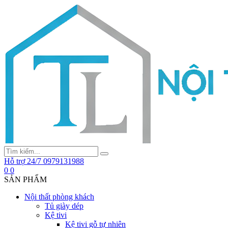
Hỗ trợ 24/7
0979131988
0
0
SẢN PHẨM
Nội thất phòng khách
Tủ giày dép
Kệ tivi
Kệ tivi gỗ tự nhiên