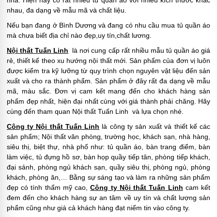
nhà. Hiện nay có rất nhiều tủ quần áo với nhiều kích thước khác
nhau, đa dạng về mẫu mã và chất liệu.
Nếu bạn đang ở Bình Dương và đang có nhu cầu mua tủ quần áo
mà chưa biết địa chỉ nào đẹp,uy tín,chất lương.
Nội thất Tuấn Linh
là nơi cung cấp rất nhiều mẫu tủ quần áo giá
rẻ, thiết kế theo xu hướng nội thất mới. Sản phẩm của đơn vị luôn
được kiểm tra kỹ lưỡng từ quy trình chọn nguyên vật liệu đến sản
xuất và cho ra thành phẩm. Sản phẩm ở đây rất đa dạng về mẫu
mã, màu sắc. Đơn vị cam kết mang đến cho khách hàng sản
phẩm đẹp nhất, hiện đại nhất cùng với giá thành phải chăng. Hãy
cùng đến tham quan Nội thất Tuấn Linh và lựa chọn nhé.
Công ty Nội thất Tuấn Linh
là công ty sản xuất và thiết kế các
sản phẩm; Nội thất văn phòng, trường học, khách sạn, nhà hàng,
siêu thị, biệt thự, nhà phố như: tủ quần áo, bàn trang điểm, bàn
làm việc, tủ đựng hồ sơ, bàn họp quầy tiếp tân, phòng tiếp khách,
đại sảnh, phòng ngủ khách sạn, quầy siêu thị, phòng ngủ, phòng
khách, phòng ăn,… Bằng sự sáng tạo và làm ra những sản phẩm
đẹp có tính thẩm mỹ cao,
Công ty Nội thất Tuấn Linh
cam kết
đem đến cho khách hàng sự an tâm về uy tín và chất lượng sản
phẩm cũng như giá cả khách hàng đạt niểm tin vào công ty.