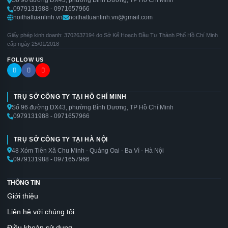
Số 96 đường DX43, phường Bình Dương, TP Hồ Chí Minh
0979131988 - 0971657966
noithattuanlinh.vn
noithattuanlinh.vn@gmail.com
Giấy phép kinh doanh: 3702637194 do Sở Kế Hoạch Đầu Tư Thành Phố Hồ Chí Minh
cấp ngày 25/01/2018
FOLLOW US
TRỤ SỞ CÔNG TY TẠI HỒ CHÍ MINH
Số 96 đường DX43, phường Bình Dương, TP Hồ Chí Minh
0979131988 - 0971657966
TRỤ SỞ CÔNG TY TẠI HÀ NỘI
48 Xóm Tiên Xã Chu Minh - Quảng Oai - Ba Vì - Hà Nội
0979131988 - 0971657966
THÔNG TIN
Giới thiệu
Liên hệ với chúng tôi
Điều khoản sử dụng