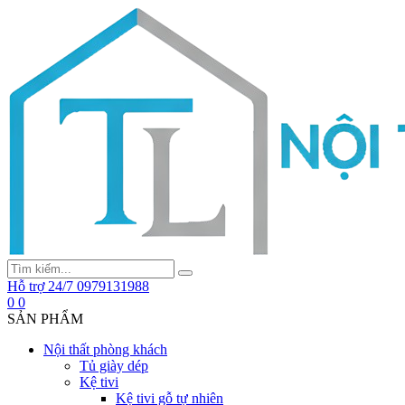
Hỗ trợ 24/7
0979131988
0
0
SẢN PHẨM
Nội thất phòng khách
Tủ giày dép
Kệ tivi
Kệ tivi gỗ tự nhiên