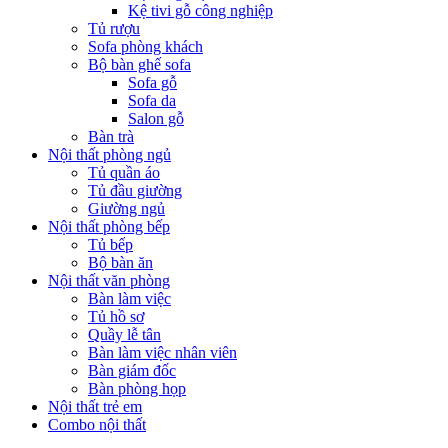
Kệ tivi gỗ công nghiệp
Tủ rượu
Sofa phòng khách
Bộ bàn ghế sofa
Sofa gỗ
Sofa da
Salon gỗ
Bàn trà
Nội thất phòng ngủ
Tủ quần áo
Tủ đầu giường
Giường ngủ
Nội thất phòng bếp
Tủ bếp
Bộ bàn ăn
Nội thất văn phòng
Bàn làm việc
Tủ hồ sơ
Quầy lễ tân
Bàn làm việc nhân viên
Bàn giám đốc
Bàn phòng họp
Nội thất trẻ em
Combo nội thất