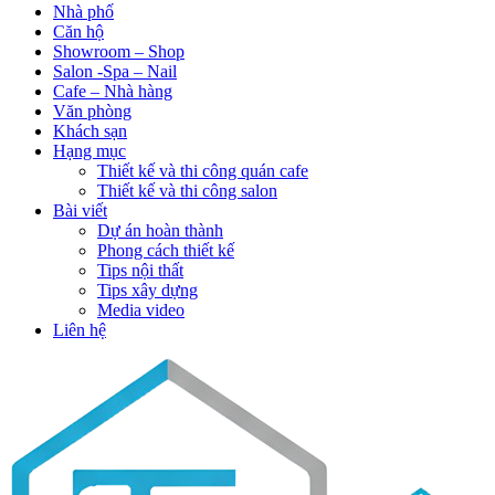
Nhà phố
Căn hộ
Showroom – Shop
Salon -Spa – Nail
Cafe – Nhà hàng
Văn phòng
Khách sạn
Hạng mục
Thiết kế và thi công quán cafe
Thiết kế và thi công salon
Bài viết
Dự án hoàn thành
Phong cách thiết kế
Tips nội thất
Tips xây dựng
Media video
Liên hệ