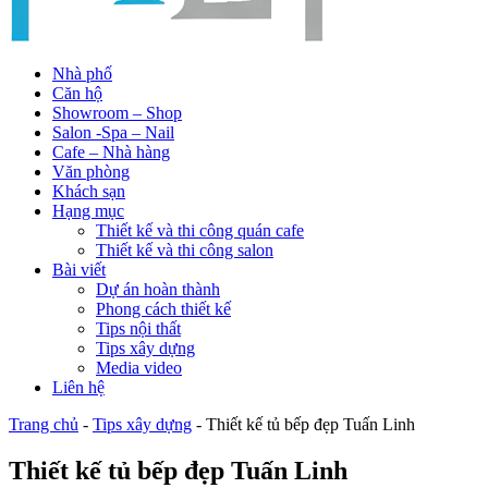
Nhà phố
Căn hộ
Showroom – Shop
Salon -Spa – Nail
Cafe – Nhà hàng
Văn phòng
Khách sạn
Hạng mục
Thiết kế và thi công quán cafe
Thiết kế và thi công salon
Bài viết
Dự án hoàn thành
Phong cách thiết kế
Tips nội thất
Tips xây dựng
Media video
Liên hệ
Trang chủ
-
Tips xây dựng
-
Thiết kế tủ bếp đẹp Tuấn Linh
Thiết kế tủ bếp đẹp Tuấn Linh