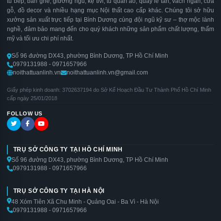
tủ bếp, bàn ghế, giường ngủ, kệ tivi, tủ quần áo, quầy lễ tân, vách ngăn, cửa
gỗ, đồ decor và nhiều hạng mục Nội thất cao cấp khác. Chúng tôi sở hữu
xưởng sản xuất trực tiếp tại Bình Dương cùng đội ngũ kỹ sư – thợ mộc lành
nghề, đảm bảo mang đến cho quý khách những sản phẩm chất lượng, thẩm
mỹ và tối ưu chi phí nhất.
Số 96 đường DX43, phường Bình Dương, TP Hồ Chí Minh
0979131988 - 0971657966
noithattuanlinh.vn
noithattuanlinh.vn@gmail.com
Giấy phép kinh doanh: 3702637194 do Sở Kế Hoạch Đầu Tư Thành Phố Hồ Chí Minh
cấp ngày 25/01/2018
FOLLOW US
TRỤ SỞ CÔNG TY TẠI HỒ CHÍ MINH
Số 96 đường DX43, phường Bình Dương, TP Hồ Chí Minh
0979131988 - 0971657966
TRỤ SỞ CÔNG TY TẠI HÀ NỘI
48 Xóm Tiên Xã Chu Minh - Quảng Oai - Ba Vì - Hà Nội
0979131988 - 0971657966