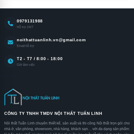
0979131988
Hỗ trợ 24/7
noithattuanlinh.vn@gmail.com
Email hỗ trợ
T2 - T7 / 8:00 - 18:00
Giờ làm việc
CÔNG TY TNHH TMDV NỘI THẤT TUẤN LINH
Nội thất Tuấn Linh chuyên thiết kế, sản xuất và thi công Nội thất trọn gói cho
nhà ở, văn phòng, showroom, nhà hàng, khách sạn… với đa dạng sản phẩm: