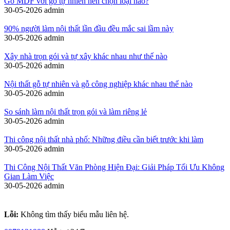
Gỗ MDF với gỗ tự nhiên nên chọn loại nào?
30-05-2026
admin
90% người làm nội thất lần đầu đều mắc sai lầm này
30-05-2026
admin
Xây nhà trọn gói và tự xây khác nhau như thế nào
30-05-2026
admin
Nội thất gỗ tự nhiên và gỗ công nghiệp khác nhau thế nào
30-05-2026
admin
So sánh làm nội thất trọn gói và làm riêng lẻ
30-05-2026
admin
Thi công nội thất nhà phố: Những điều cần biết trước khi làm
30-05-2026
admin
Thi Công Nội Thất Văn Phòng Hiện Đại: Giải Pháp Tối Ưu Không
Gian Làm Việc
30-05-2026
admin
Lỗi:
Không tìm thấy biểu mẫu liên hệ.