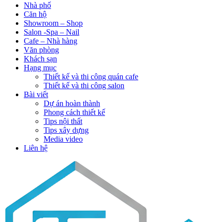
Nhà phố
Căn hộ
Showroom – Shop
Salon -Spa – Nail
Cafe – Nhà hàng
Văn phòng
Khách sạn
Hạng mục
Thiết kế và thi công quán cafe
Thiết kế và thi công salon
Bài viết
Dự án hoàn thành
Phong cách thiết kế
Tips nội thất
Tips xây dựng
Media video
Liên hệ