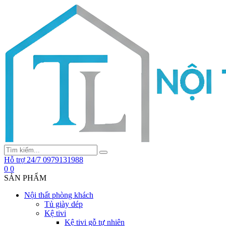
Hỗ trợ 24/7
0979131988
0
0
SẢN PHẨM
Nội thất phòng khách
Tủ giày dép
Kệ tivi
Kệ tivi gỗ tự nhiên