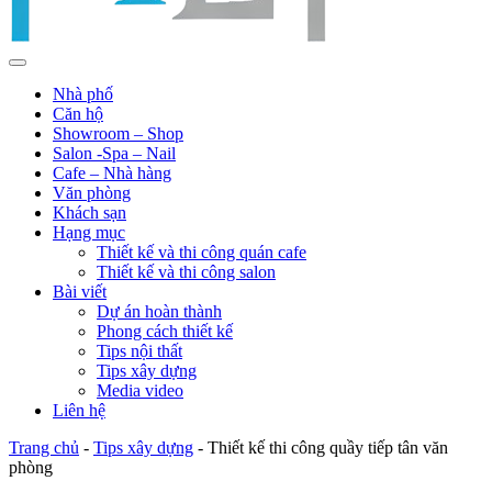
Nhà phố
Căn hộ
Showroom – Shop
Salon -Spa – Nail
Cafe – Nhà hàng
Văn phòng
Khách sạn
Hạng mục
Thiết kế và thi công quán cafe
Thiết kế và thi công salon
Bài viết
Dự án hoàn thành
Phong cách thiết kế
Tips nội thất
Tips xây dựng
Media video
Liên hệ
Trang chủ
-
Tips xây dựng
-
Thiết kế thi công quầy tiếp tân văn
phòng