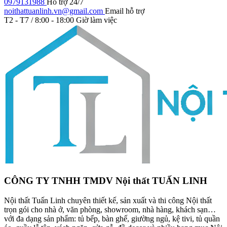
0979131988
Hỗ trợ 24/7
noithattuanlinh.vn@gmail.com
Email hỗ trợ
T2 - T7 / 8:00 - 18:00
Giờ làm việc
CÔNG TY TNHH TMDV Nội thất TUẤN LINH
Nội thất Tuấn Linh chuyên thiết kế, sản xuất và thi công Nội thất
trọn gói cho nhà ở, văn phòng, showroom, nhà hàng, khách sạn…
với đa dạng sản phẩm: tủ bếp, bàn ghế, giường ngủ, kệ tivi, tủ quần