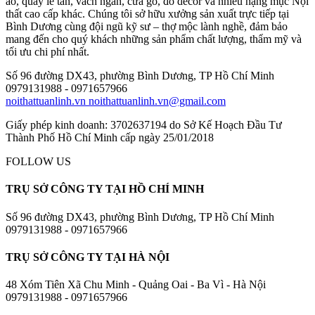
áo, quầy lễ tân, vách ngăn, cửa gỗ, đồ decor và nhiều hạng mục Nội
thất cao cấp khác. Chúng tôi sở hữu xưởng sản xuất trực tiếp tại
Bình Dương cùng đội ngũ kỹ sư – thợ mộc lành nghề, đảm bảo
mang đến cho quý khách những sản phẩm chất lượng, thẩm mỹ và
tối ưu chi phí nhất.
Số 96 đường DX43, phường Bình Dương, TP Hồ Chí Minh
0979131988 - 0971657966
noithattuanlinh.vn
noithattuanlinh.vn@gmail.com
Giấy phép kinh doanh: 3702637194 do Sở Kế Hoạch Đầu Tư
Thành Phố Hồ Chí Minh cấp ngày 25/01/2018
FOLLOW US
TRỤ SỞ CÔNG TY TẠI HỒ CHÍ MINH
Số 96 đường DX43, phường Bình Dương, TP Hồ Chí Minh
0979131988 - 0971657966
TRỤ SỞ CÔNG TY TẠI HÀ NỘI
48 Xóm Tiên Xã Chu Minh - Quảng Oai - Ba Vì - Hà Nội
0979131988 - 0971657966