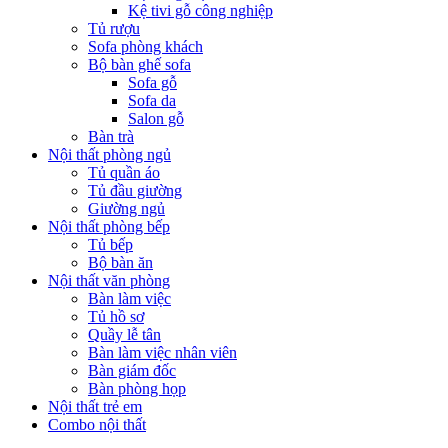
Kệ tivi gỗ công nghiệp
Tủ rượu
Sofa phòng khách
Bộ bàn ghế sofa
Sofa gỗ
Sofa da
Salon gỗ
Bàn trà
Nội thất phòng ngủ
Tủ quần áo
Tủ đầu giường
Giường ngủ
Nội thất phòng bếp
Tủ bếp
Bộ bàn ăn
Nội thất văn phòng
Bàn làm việc
Tủ hồ sơ
Quầy lễ tân
Bàn làm việc nhân viên
Bàn giám đốc
Bàn phòng họp
Nội thất trẻ em
Combo nội thất