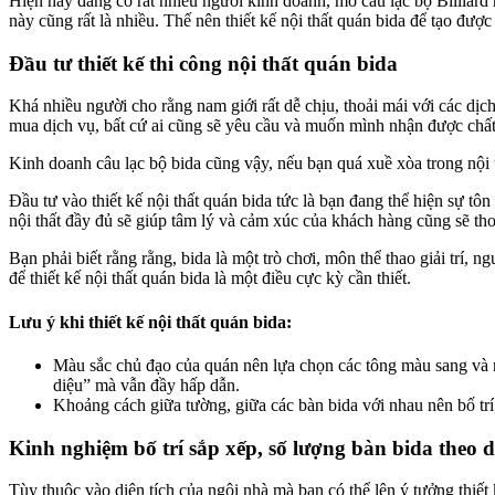
Hiện nay đang có rất nhiều người kinh doanh, mở câu lạc bộ Billiard
này cũng rất là nhiều. Thế nên thiết kế nội thất quán bida để tạo đư
Đầu tư thiết kế thi công nội thất quán bida
Khá nhiều người cho rằng nam giới rất dễ chịu, thoải mái với các dịc
mua dịch vụ, bất cứ ai cũng sẽ yêu cầu và muốn mình nhận được chấ
Kinh doanh câu lạc bộ bida cũng vậy, nếu bạn quá xuề xòa trong nội th
Đầu tư vào thiết kế nội thất quán bida tức là bạn đang thể hiện sự tô
nội thất đầy đủ sẽ giúp tâm lý và cảm xúc của khách hàng cũng sẽ tho
Bạn phải biết rằng rằng, bida là một trò chơi, môn thể thao giải trí,
để thiết kế nội thất quán bida là một điều cực kỳ cần thiết.
Lưu ý khi thiết kế nội thất quán bida:
Màu sắc chủ đạo của quán nên lựa chọn các tông màu sang và 
diệu” mà vẫn đầy hấp dẫn.
Khoảng cách giữa tường, giữa các bàn bida với nhau nên bố trí
Kinh nghiệm bố trí sắp xếp, số lượng bàn bida theo d
Tùy thuộc vào diện tích của ngôi nhà mà bạn có thể lên ý tưởng thiế