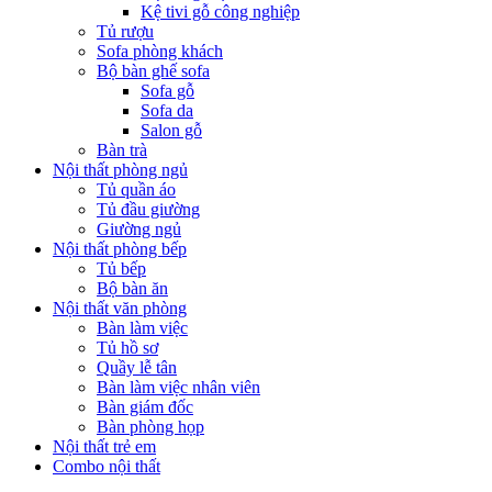
Kệ tivi gỗ công nghiệp
Tủ rượu
Sofa phòng khách
Bộ bàn ghế sofa
Sofa gỗ
Sofa da
Salon gỗ
Bàn trà
Nội thất phòng ngủ
Tủ quần áo
Tủ đầu giường
Giường ngủ
Nội thất phòng bếp
Tủ bếp
Bộ bàn ăn
Nội thất văn phòng
Bàn làm việc
Tủ hồ sơ
Quầy lễ tân
Bàn làm việc nhân viên
Bàn giám đốc
Bàn phòng họp
Nội thất trẻ em
Combo nội thất