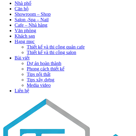
Nhà phố
Căn hộ
Showroom – Shop
Salon -Spa – Nail
Cafe – Nhà hàng
Văn phòng
Khách sạn
Hạng mục
Thiết kế và thi công quán cafe
Thiết kế và thi công salon
Bài viết
Dự án hoàn thành
Phong cách thiết kế
Tips nội thất
Tips xây dựng
Media video
Liên hệ