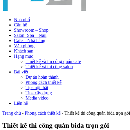
Nhà phố
Căn hộ
Showroom – Shop
Salon -Spa – Nail
Cafe – Nhà hàng
Văn phòng
Khách sạn
Hạng mục
Thiết kế và thi công quán cafe
Thiết kế và thi công salon
Bài viết
Dự án hoàn thành
Phong cách thiết kế
Tips nội thất
Tips xây dựng
Media video
Liên hệ
Trang chủ
-
Phong cách thiết kế
-
Thiết kế thi công quán bida trọn gói
Thiết kế thi công quán bida trọn gói