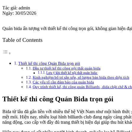
Tác giả: admin
Ngày: 30/05/2026
Quán bida ấn tượng với thiết kế thi công trọn gói, không gian hiện đ
Table of Contents
Thiết kế thi công Quán Bida trọn gói
Đầu tư thiết kế thi công nội thất quán bida
Lưu ý khi thiết kế nội thất quán bida:
Kinh nghiệm bố trí sắp xếp, số lượng bàn bida theo diện tích
Các yếu tố cần đảm bảo của quán bida
Quy trình thiết kế, thi công quán Billiards , dida chặt chẽ & 
Thiết kế thi công Quán Bida trọn gói
Bida từ lâu đã gắn liền với nhiều thế hệ Việt Nam như một hình thức g
mệt mỏi. Hiện nay, nhiều loại hình billiards club đang ngày càng phát
năng động, cao cấp với đầy đủ trang thiết bị hiện đại giúp thu hút 