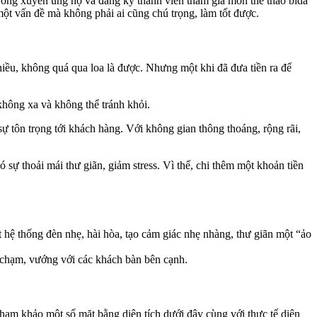
hường xuyên ủng hộ và đăng ký thành viên tham gia môn thể thao bida
một vấn đề mà không phải ai cũng chú trọng, làm tốt được.
hiều, không quá qua loa là được. Nhưng một khi đã đưa tiền ra để
 không xa và không thể tránh khỏi.
 sự tôn trọng tới khách hàng. Với không gian thông thoáng, rộng rãi,
ó sự thoải mái thư giãn, giảm stress. Vì thế, chi thêm một khoản tiền
ệ thống đèn nhẹ, hài hòa, tạo cảm giác nhẹ nhàng, thư giãn một “ảo
a chạm, vướng với các khách bàn bên cạnh.
tham khảo một số mặt bằng diện tích dưới đây cùng với thực tế diện