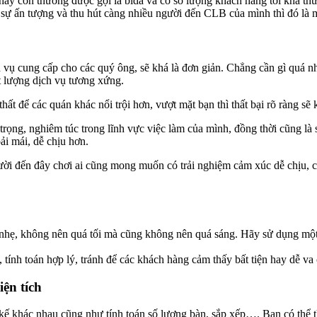
 hay còn thường được gọi là bida và có số lượng khách hàng tới khá t
ợc sự ấn tượng và thu hút càng nhiều người đến CLB của mình thì đó là 
h vụ cung cấp cho các quý ông, sẽ khá là đơn giản. Chẳng cần gì quá n
t lượng dịch vụ tương xứng.
ất để các quán khác nổi trội hơn, vượt mặt bạn thì thất bại rõ ràng sẽ
n trọng, nghiêm túc trong lĩnh vực việc làm của mình, đồng thời cũng là
ải mái, dễ chịu hơn.
 người đến đây chơi ai cũng mong muốn có trải nghiệm cảm xúc dễ chịu, c
nhẹ, không nên quá tối mà cũng không nên quá sáng. Hãy sử dụng một h
, tính toán hợp lý, tránh để các khách hàng cảm thấy bất tiện hay dễ v
iện tích
t kế khác nhau cũng như tính toán số lượng bàn, sắp xếp…. Bạn có thể 