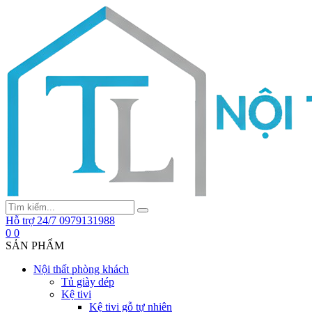
Hỗ trợ 24/7
0979131988
0
0
SẢN PHẨM
Nội thất phòng khách
Tủ giày dép
Kệ tivi
Kệ tivi gỗ tự nhiên