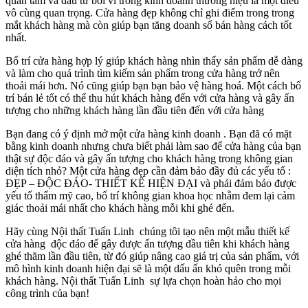
quan tâm và đầu tư bởi vì trong kinh doanh thương hiệu là một điều
vô cùng quan trọng. Cửa hàng đẹp không chỉ ghi điểm trong trong
mắt khách hàng mà còn giúp bạn tăng doanh số bán hàng cách tốt
nhất.
Bố trí cửa hàng hợp lý giúp khách hàng nhìn thấy sản phẩm dễ dàng
và làm cho quá trình tìm kiếm sản phẩm trong cửa hàng trở nên
thoải mái hơn. Nó cũng giúp bạn bạn bảo vệ hàng hoá. Một cách bố
trí bán lẻ tốt có thể thu hút khách hàng đến với cửa hàng và gây ấn
tượng cho những khách hàng lần đầu tiên đến với cửa hàng
Bạn đang có ý định mở một cửa hàng kinh doanh . Bạn đã có mặt
bằng kinh doanh nhưng chưa biết phải làm sao để cửa hàng của bạn
thật sự độc đáo và gây ấn tượng cho khách hàng trong không gian
diện tích nhỏ? Một cửa hàng đẹp cần đảm bảo đầy đủ các yếu tố :
ĐẸP – ĐỘC ĐÁO- THIẾT KẾ HIỆN ĐẠI và phải đảm bảo được
yếu tố thẩm mỹ cao, bố trí không gian khoa học nhằm đem lại cảm
giác thoải mái nhất cho khách hàng mỗi khi ghé đến.
Hãy cùng Nội thất Tuấn Linh chúng tôi tạo nên một mẫu thiết kế
cửa hàng độc đáo để gây được ấn tượng đầu tiên khi khách hàng
ghé thăm lần đầu tiên, từ đó giúp nâng cao giá trị của sản phẩm, với
mô hình kinh doanh hiện đại sẽ là một dấu ấn khó quên trong mỗi
khách hàng. Nội thất Tuấn Linh sự lựa chọn hoàn hảo cho mọi
công trình của bạn!