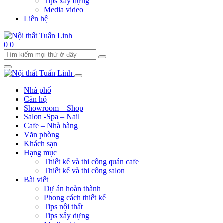
Tips xây dựng
Media video
Liên hệ
0
0
Nhà phố
Căn hộ
Showroom – Shop
Salon -Spa – Nail
Cafe – Nhà hàng
Văn phòng
Khách sạn
Hạng mục
Thiết kế và thi công quán cafe
Thiết kế và thi công salon
Bài viết
Dự án hoàn thành
Phong cách thiết kế
Tips nội thất
Tips xây dựng