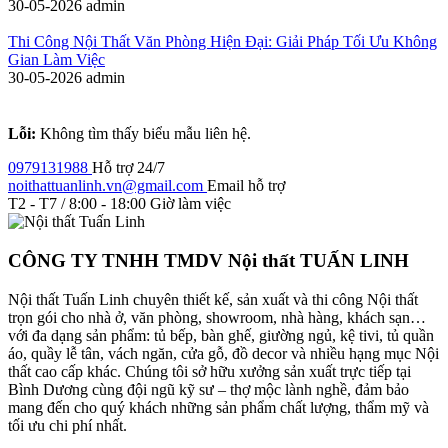
30-05-2026
admin
Thi Công Nội Thất Văn Phòng Hiện Đại: Giải Pháp Tối Ưu Không
Gian Làm Việc
30-05-2026
admin
Lỗi:
Không tìm thấy biểu mẫu liên hệ.
0979131988
Hỗ trợ 24/7
noithattuanlinh.vn@gmail.com
Email hỗ trợ
T2 - T7 / 8:00 - 18:00
Giờ làm việc
CÔNG TY TNHH TMDV Nội thất TUẤN LINH
Nội thất Tuấn Linh chuyên thiết kế, sản xuất và thi công Nội thất
trọn gói cho nhà ở, văn phòng, showroom, nhà hàng, khách sạn…
với đa dạng sản phẩm: tủ bếp, bàn ghế, giường ngủ, kệ tivi, tủ quần
áo, quầy lễ tân, vách ngăn, cửa gỗ, đồ decor và nhiều hạng mục Nội
thất cao cấp khác. Chúng tôi sở hữu xưởng sản xuất trực tiếp tại
Bình Dương cùng đội ngũ kỹ sư – thợ mộc lành nghề, đảm bảo
mang đến cho quý khách những sản phẩm chất lượng, thẩm mỹ và
tối ưu chi phí nhất.