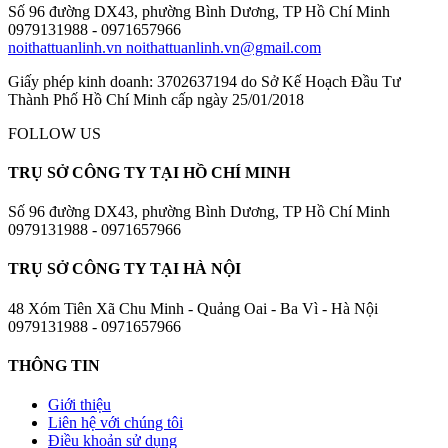
Số 96 đường DX43, phường Bình Dương, TP Hồ Chí Minh
0979131988 - 0971657966
noithattuanlinh.vn
noithattuanlinh.vn@gmail.com
Giấy phép kinh doanh: 3702637194 do Sở Kế Hoạch Đầu Tư
Thành Phố Hồ Chí Minh cấp ngày 25/01/2018
FOLLOW US
TRỤ SỞ CÔNG TY TẠI HỒ CHÍ MINH
Số 96 đường DX43, phường Bình Dương, TP Hồ Chí Minh
0979131988 - 0971657966
TRỤ SỞ CÔNG TY TẠI HÀ NỘI
48 Xóm Tiên Xã Chu Minh - Quảng Oai - Ba Vì - Hà Nội
0979131988 - 0971657966
THÔNG TIN
Giới thiệu
Liên hệ với chúng tôi
Điều khoản sử dụng