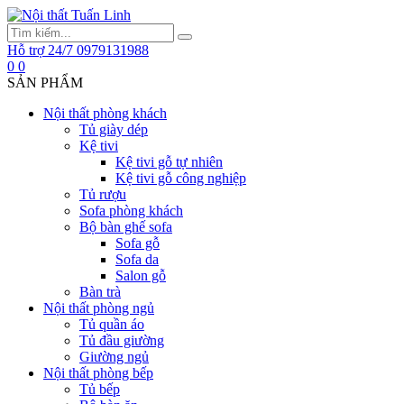
Hỗ trợ 24/7
0979131988
0
0
SẢN PHẨM
Nội thất phòng khách
Tủ giày dép
Kệ tivi
Kệ tivi gỗ tự nhiên
Kệ tivi gỗ công nghiệp
Tủ rượu
Sofa phòng khách
Bộ bàn ghế sofa
Sofa gỗ
Sofa da
Salon gỗ
Bàn trà
Nội thất phòng ngủ
Tủ quần áo
Tủ đầu giường
Giường ngủ
Nội thất phòng bếp
Tủ bếp