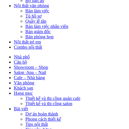
Bộ bàn ăn
Nội thất văn phòng
Bàn làm việc
Tủ hồ sơ
Quầy lễ tân
Bàn làm việc nhân viên
Bàn giám đốc
Bàn phòng họp
Nội thất trẻ em
Combo nội thất
Nhà phố
Căn hộ
Showroom – Shop
Salon -Spa – Nail
Cafe – Nhà hàng
Văn phòng
Khách sạn
Hạng mục
Thiết kế và thi công quán cafe
Thiết kế và thi công salon
Bài viết
Dự án hoàn thành
Phong cách thiết kế
Tips nội thất