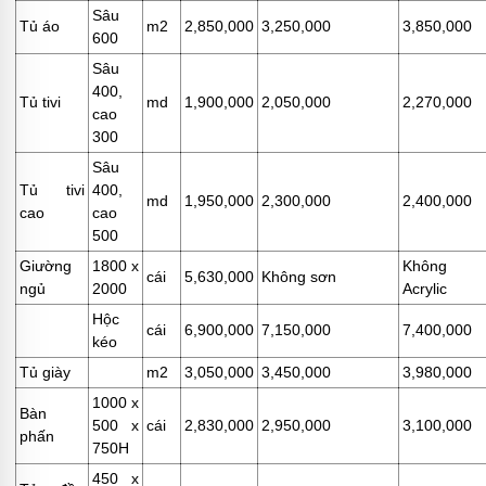
Sâu
Tủ áo
m2
2,850,000
3,250,000
3,850,000
600
Sâu
400,
Tủ tivi
md
1,900,000
2,050,000
2,270,000
cao
300
Sâu
Tủ tivi
400,
md
1,950,000
2,300,000
2,400,000
cao
cao
500
Giường
1800 x
Không
cái
5,630,000
Không sơn
ngủ
2000
Acrylic
Hộc
cái
6,900,000
7,150,000
7,400,000
kéo
Tủ giày
m2
3,050,000
3,450,000
3,980,000
1000 x
Bàn
500 x
cái
2,830,000
2,950,000
3,100,000
phấn
750H
450 x