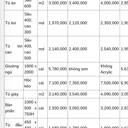
Sâu
Tủ áo
m2
3,000,000
3,400,000
4,000,000
2,8
600
Sâu
400,
Tủ tivi
md
1,970,000
2,120,000
2,350,000
1,9
cao
300
Sâu
Tủ tivi
400,
md
2,140,000
2,400,000
2,540,000
1,9
cao
cao
500
Giường
1800 x
Không
cái
5,780,000
không sơn
5,6
ngủ
2000
Acrylic
Hộc
cái
7,100,000
7,350,000
7,500,000
6,9
kéo
Tủ giày
m2
3,140,000
3,540,000
4,090,000
3,0
1000 x
Bàn
500 x
cái
2,930,000
3,050,000
3,200,000
2,8
phấn
750H
450 x
Tủ đầu