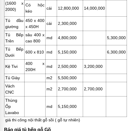
(1600 x
Có hộc
cái
12,800,000
14,000,000
2000)
kéo
Tủ đầu
450 x 400
cái
2,300,000
giường
x 450H
Tủ Bếp
sâu 400 x
md
4,800,000
5,300,000
Trên
cao 800
Tủ Bếp
600 x 810
md
5,150,000
6,300,000
Dưới
400 x
Kệ Tivi
md
2,500,000
3,200,000
200H
Tủ Giày
m2
5,500,000
Vách
m2
2,700,000
2,700,000
CNC
Thùng
Ốp
md
5,150,000
Lavabo
giá thi công nội thất gỗ sồi ( gỗ tự nhiên)
Báo giá tủ bếp gỗ Gõ