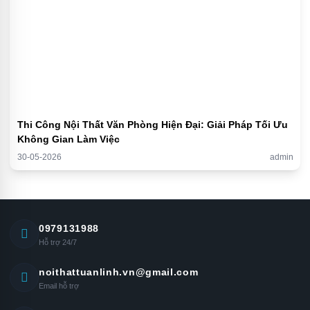
Thi Công Nội Thất Văn Phòng Hiện Đại: Giải Pháp Tối Ưu
Không Gian Làm Việc
30-05-2026
admin
0979131988
Hỗ trợ 24/7
noithattuanlinh.vn@gmail.com
Email hỗ trợ