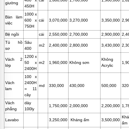
400 x
cái
1,680,000
1,780,000
1,900,000
1,6
giường
450H
1000 x
Bàn làm
600 x
cái
3,070,000
3,270,000
3,350,000
2,9
việc
750H
Bệ ngồi
cái
2,550,000
2,700,000
2,900,000
2,4
Tủ hồ
Sâu
m2
2,400,000
2,800,000
3,430,000
2,3
sơ
400
1200 x
Vách 2
Không
50 x
m2
1,960,000
Không sơn
1,9
lớp
Acrylic
2400H
100 x
Vách
2400H
md
330,000
430,000
500,000
320
lam
= 11
cây
Vách
dày
1,750,000
2,000,000
2,200,000
1,7
phẳng
100ly
Khá
Lavabo
3,250,000
Kháng ẩm
3,500,000
ẩm