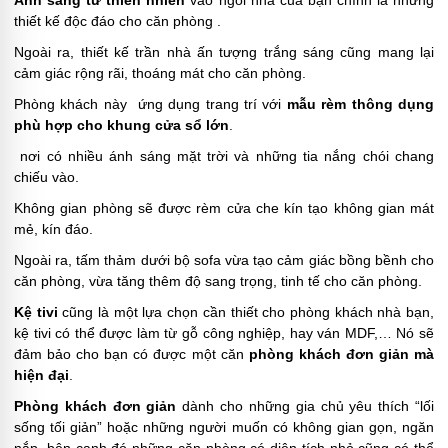
Ánh sáng từ thiên nhiên
vào ngôi nhà của bạn chính là những
thiết kế độc đáo cho căn phòng .
Ngoài ra, thiết kế trần nhà ấn tượng trắng sáng cũng mang lại
cảm giác rộng rãi, thoáng mát cho căn phòng.
Phòng khách này ứng dụng trang trí với
mẫu rèm thông dụng
phù hợp cho khung cửa sổ lớn
.
nơi có nhiều ánh sáng mặt trời và những tia nắng chói chang
chiếu vào.
Không gian phòng sẽ được rèm cửa che kín tạo không gian mát
mẻ, kín đáo.
Ngoài ra, tấm thảm dưới bộ sofa vừa tạo cảm giác bồng bềnh cho
căn phòng, vừa tăng thêm độ sang trọng, tinh tế cho căn phòng.
Kệ tivi
cũng là một lựa chọn cần thiết cho phòng khách nhà bạn,
kệ tivi có thể được làm từ gỗ công nghiệp, hay ván MDF,… Nó sẽ
đảm bảo cho bạn có được một căn
phòng khách đơn giản mà
hiện đại
.
Phòng khách đơn giản
dành cho những gia chủ yêu thích “lối
sống tối giản” hoặc những người muốn có không gian gọn, ngăn