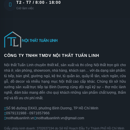
T2 - T7 / 8:00 - 18:00
Giờ làm việc
CÔNG TY TNHH TMDV NỘI THẤT TUẤN LINH
Nội thất Tuấn Linh chuyên thiết kế, sản xuất và thi công Nội thất trọn gói cho
nhà ở, văn phòng, showroom, nhà hàng, khách sạn… với đa dạng sản phẩm:
tủ bếp, bàn ghế, giường ngủ, kệ tivi, tủ quần áo, quầy lễ tân, vách ngăn, cửa
gỗ, đồ decor và nhiều hạng mục Nội thất cao cấp khác. Chúng tôi sở hữu
xưởng sản xuất trực tiếp tại Bình Dương cùng đội ngũ kỹ sư – thợ mộc lành
nghề, đảm bảo mang đến cho quý khách những sản phẩm chất lượng, thẩm
mỹ và tối ưu chi phí nhất.
Số 96 đường DX43, phường Bình Dương, TP Hồ Chí Minh
0979131988 - 0971657966
noithattuanlinh.vn
noithattuanlinh.vn@gmail.com
Giấy phép kinh doanh: 3702637194 do Sở Kế Hoạch Đầu Tư Thành Phố Hồ Chí Minh