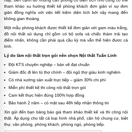
nắp, bên cạnh đó những căn phòng có diện tích nhỏ cũng có thể
tham khảo xu hướng thiết kế phòng khách đơn giản vì sự đơn
giản đồng nghĩa với việc tiết kiệm diện tích bởi vậy mang đến
không gian thoáng.
Một mẫu phòng khách được thiết kế đơn giản với gam màu trắng,
đồ nội thất sử dụng chỉ gồm có bộ sofa và chiếc thảm trải tạo
điểm nhấn, không cần phải quá cầu kỳ mà vẫn thể hiện được cá
tính.
Lý do làm nội thất trọn gói nên chọn Nội thất Tuấn Linh
Đội KTS chuyên nghiệp – bản vẽ đạt chuẩn
Giám đốc đi lên từ thợ chính – đội ngũ thợ giàu kinh nghiệm
Có nhà xưởng sản xuất trực tiếp – giảm 30% chi phí
Miễn phí thiết kế thi công nội thất trọn gói
Cam kết thực hiện đúng 100% hợp đồng
Bảo hành 2 năm – có mặt sau 48h tiếp nhận thông tin
Xin gửi đến bạn bảng báo giá tham khảo thiết kế và thi công nội
thất. Áp dụng cho tất cả loại hình nhà phố, căn hộ chung cư, biệt
thự, văn phòng, phòng khách, phòng ngủ, phòng bếp.