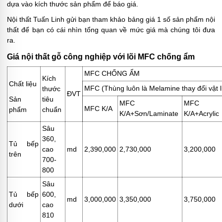
dựa vào kích thước sản phẩm để báo giá.
Nội thất Tuấn Linh gửi bạn tham khảo bảng giá 1 số sản phẩm nội
thất để bạn có cái nhìn tổng quan về mức giá mà chúng tôi đưa
ra.
Giá nội thất gỗ công nghiệp với lõi MFC chống ẩm
MFC CHỐNG ẨM
Kích
Chất liệu
MFC (Thùng luôn là Melamine thay đổi vật li
thước
ĐVT
Sản
tiêu
MFC
MFC
MFC K/A
phẩm
chuẩn
K/A+Sơn/Laminate
K/A+Acrylic
Sâu
360,
Tủ bếp
cao
md
2,390,000
2,730,000
3,200,000
trên
700-
800
Sâu
Tủ bếp
600,
md
3,000,000
3,350,000
3,750,000
dưới
cao
810