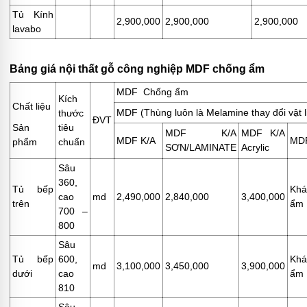
Tủ Kính
2,900,000
2,900,000
2,900,000
lavabo
Bảng giá nội thất gỗ công nghiệp MDF chống ẩm
MDF Chống ẩm
Kích
Chất liệu
MDF (Thùng luôn là Melamine thay đổi vật li
thước
ĐVT
Sản
tiêu
MDF K/A
MDF K/A
MDF K/A
MD
phẩm
chuẩn
SƠN/LAMINATE
Acrylic
Sâu
360,
Tủ bếp
Khá
cao
md
2,490,000
2,840,000
3,400,000
trên
ẩm
700 –
800
Sâu
Tủ bếp
600,
Khá
md
3,100,000
3,450,000
3,900,000
dưới
cao
ẩm
810