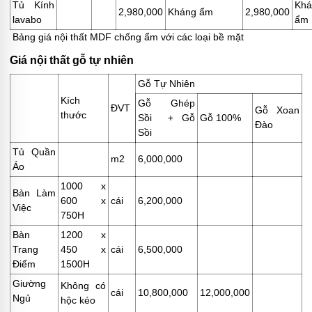
Tủ Kính
Khá
2,980,000
Kháng ẩm
2,980,000
lavabo
ẩm
Bảng giá nội thất MDF chống ẩm với các loại bề mặt
Giá nội thất gỗ tự nhiên
Gỗ Tự Nhiên
Kích
Gỗ Ghép
ĐVT
Gỗ Xoan
thước
Sồi + Gỗ
Gỗ 100%
Đào
Sồi
Tủ Quần
m2
6,000,000
Áo
1000 x
Bàn Làm
600 x
cái
6,200,000
Việc
750H
Bàn
1200 x
Trang
450 x
cái
6,500,000
Điểm
1500H
Giường
Không có
cái
10,800,000
12,000,000
Ngủ
hộc kéo