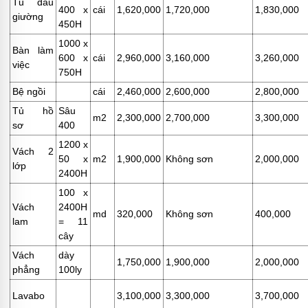
Tủ đầu
400 x
cái
1,620,000
1,720,000
1,830,000
giường
450H
1000 x
Bàn làm
600 x
cái
2,960,000
3,160,000
3,260,000
việc
750H
Bệ ngồi
cái
2,460,000
2,600,000
2,800,000
Tủ hồ
Sâu
m2
2,300,000
2,700,000
3,300,000
sơ
400
1200 x
Vách 2
50 x
m2
1,900,000
Không sơn
2,000,000
lớp
2400H
100 x
Vách
2400H
md
320,000
Không sơn
400,000
lam
= 11
cây
Vách
dày
1,750,000
1,900,000
2,000,000
phẳng
100ly
Lavabo
3,100,000
3,300,000
3,700,000