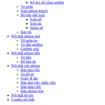
Kệ tivi gỗ công nghiệp
Tủ rượu
Sofa phòng khách
Bộ bàn ghế sofa
Sofa gỗ
Sofa da
Salon gỗ
Bàn trà
Nội thất phòng ngủ
Tủ quần áo
Tủ đầu giường
Giường ngủ
Nội thất phòng bếp
Tủ bếp
Bộ bàn ăn
Nội thất văn phòng
Bàn làm việc
Tủ hồ sơ
Quầy lễ tân
Bàn làm việc nhân viên
Bàn giám đốc
Bàn phòng họp
Nội thất trẻ em
Combo nội thất