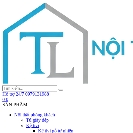
Hỗ trợ 24/7
0979131988
0
0
SẢN PHẨM
Nội thất phòng khách
Tủ giày dép
Kệ tivi
Kệ tivi gỗ tự nhiên