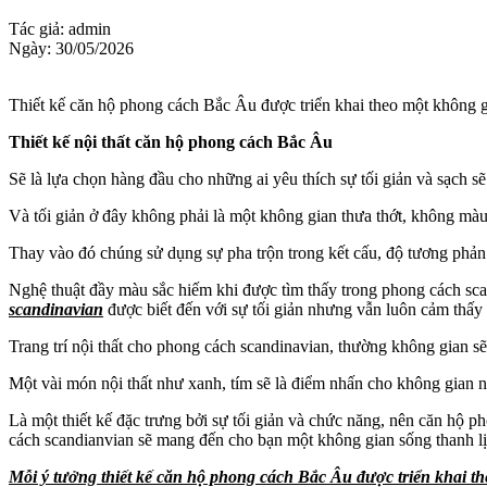
Tác giả: admin
Ngày: 30/05/2026
Thiết kế căn hộ phong cách Bắc Âu được triển khai theo một không gi
Thiết kế nội thất căn hộ phong cách Bắc Âu
Sẽ là lựa chọn hàng đầu cho những ai yêu thích sự tối giản và sạch
Và tối giản ở đây không phải là một không gian thưa thớt, không màu
Thay vào đó chúng sử dụng sự pha trộn trong kết cấu, độ tương phản 
Nghệ thuật đầy màu sắc hiếm khi được tìm thấy trong phong cách scan
scandinavian
được biết đến với sự tối giản nhưng vẫn luôn cảm thấy
Trang trí nội thất cho phong cách scandinavian, thường không gian s
Một vài món nội thất như xanh, tím sẽ là điểm nhấn cho không gian n
Là một thiết kế đặc trưng bởi sự tối giản và chức năng, nên căn hộ 
cách scandianvian sẽ mang đến cho bạn một không gian sống thanh lịc
Mỗi ý tưởng thiết kế căn hộ phong cách Bắc Âu được triển khai th