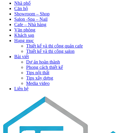
Nhà phố
Căn hộ
Showroom – Shop
Salon -Spa – Nail
Cafe – Nhà hàng
Văn phòng
Khách sạn
Hạng mục
Thiết kế và thi công quán cafe
Thiết kế và thi công salon
Bài viết
Dự án hoàn thành
Phong cách thiết kế
Tips nội thất
Tips xây dựng
Media video
Liên hệ