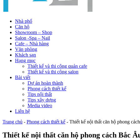
Nhà phố
Căn hộ
Showroom – Shop
Salon -Spa – Nail
Cafe – Nhà hàng
Văn phòng
Khách sạn
Hạng mục
Thiết kế và thi công quán cafe
Thiết kế và thi công salon
Bài viết
Dự án hoàn thành
Phong cách thiết kế
Tips nội thất
Tips xây dựng
Media video
Liên hệ
Trang chủ
-
Phong cách thiết kế
-
Thiết kế nội thất căn hộ phong các
Thiết kế nội thất căn hộ phong cách Bắc Â