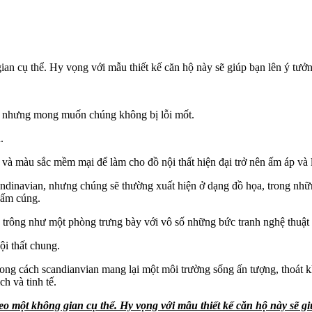
an cụ thể. Hy vọng với mẫu thiết kế căn hộ này sẽ giúp bạn lên ý tưở
 sẽ nhưng mong muốn chúng không bị lỗi mốt.
.
và màu sắc mềm mại để làm cho đồ nội thất hiện đại trở nên ấm áp và 
dinavian, nhưng chúng sẽ thường xuất hiện ở dạng đồ họa, trong những 
 ấm cúng.
ẽ trông như một phòng trưng bày với vô số những bức tranh nghệ thuật 
ội thất chung.
phong cách scandianvian mang lại một môi trường sống ấn tượng, thoát 
h và tinh tế.
eo một không gian cụ thể. Hy vọng với mẫu thiết kế căn hộ này sẽ g