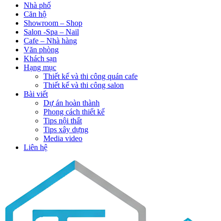
Nhà phố
Căn hộ
Showroom – Shop
Salon -Spa – Nail
Cafe – Nhà hàng
Văn phòng
Khách sạn
Hạng mục
Thiết kế và thi công quán cafe
Thiết kế và thi công salon
Bài viết
Dự án hoàn thành
Phong cách thiết kế
Tips nội thất
Tips xây dựng
Media video
Liên hệ