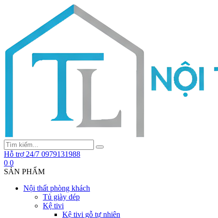
Hỗ trợ 24/7
0979131988
0
0
SẢN PHẨM
Nội thất phòng khách
Tủ giày dép
Kệ tivi
Kệ tivi gỗ tự nhiên