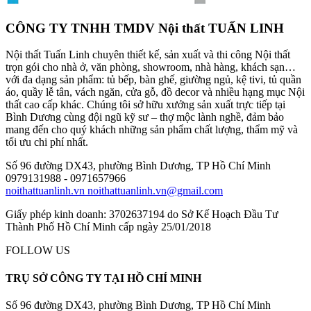
CÔNG TY TNHH TMDV Nội thất TUẤN LINH
Nội thất Tuấn Linh chuyên thiết kế, sản xuất và thi công Nội thất
trọn gói cho nhà ở, văn phòng, showroom, nhà hàng, khách sạn…
với đa dạng sản phẩm: tủ bếp, bàn ghế, giường ngủ, kệ tivi, tủ quần
áo, quầy lễ tân, vách ngăn, cửa gỗ, đồ decor và nhiều hạng mục Nội
thất cao cấp khác. Chúng tôi sở hữu xưởng sản xuất trực tiếp tại
Bình Dương cùng đội ngũ kỹ sư – thợ mộc lành nghề, đảm bảo
mang đến cho quý khách những sản phẩm chất lượng, thẩm mỹ và
tối ưu chi phí nhất.
Số 96 đường DX43, phường Bình Dương, TP Hồ Chí Minh
0979131988 - 0971657966
noithattuanlinh.vn
noithattuanlinh.vn@gmail.com
Giấy phép kinh doanh: 3702637194 do Sở Kế Hoạch Đầu Tư
Thành Phố Hồ Chí Minh cấp ngày 25/01/2018
FOLLOW US
TRỤ SỞ CÔNG TY TẠI HỒ CHÍ MINH
Số 96 đường DX43, phường Bình Dương, TP Hồ Chí Minh