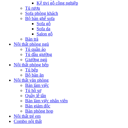
Kệ tivi gỗ công nghiệp
Tủ rượu
Sofa phòng khách
Bộ bàn ghế sofa
Sofa gỗ
Sofa da
Salon gỗ
Bàn trà
Nội thất phòng ngủ
Tủ quần áo
Tủ đầu giường
Giường ngủ
Nội thất phòng bếp
Tủ bếp
Bộ bàn ăn
Nội thất văn phòng
Bàn làm việc
Tủ hồ sơ
Quầy lễ tân
Bàn làm việc nhân viên
Bàn giám đốc
Bàn phòng họp
Nội thất trẻ em
Combo nội thất