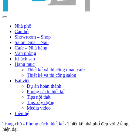
Nhà phố
Căn hộ
Showroom – Shop
Salon -Spa – Nail
Cafe – Nhà hàng
Văn phòng
Khách sạn
Hạng mục
Thiết kế và thi công quán cafe
Thiết kế và thi công salon
Bài viết
Dự án hoàn thành
Phong cách thiết kế
Tips nội thất
Tips xây dựng
Media video
Liên hệ
Trang chủ
-
Phong cách thiết kế
-
Thiết kế nhà phố đẹp với 2 tầng
hiện đại