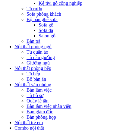
Kệ tivi gỗ công nghiệp
Tủ rượu
Sofa phòng khách
Bộ bàn ghế sofa
Sofa gỗ
Sofa da
Salon gỗ
Bàn trà
Nội thất phòng ngủ
Tủ quần áo
Tủ đầu giường
Giường ngủ
Nội thất phòng bếp
Tủ bếp
Bộ bàn ăn
Nội thất văn phòng
Bàn làm việc
Tủ hồ sơ
Quầy lễ tân
Bàn làm việc nhân viên
Bàn giám đốc
Bàn phòng họp
Nội thất trẻ em
Combo nội thất