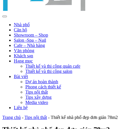
Nhà phố
Căn hộ
Showroom – Shop
Salon -Spa – Nail
Cafe – Nhà hàng
Văn phòng
Khách sạn
Hạng mục
Thiết kế và thi công quán cafe
Thiết kế và thi công salon
Bài viết
Dự án hoàn thành
Phong cách thiết kế
Tips nội thất
Tips xây dựng
Media video
Liên hệ
Trang chủ
-
Tips nội thất
-
Thiết kế nhà phố đẹp đơn giản 78m2