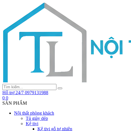
Hỗ trợ 24/7
0979131988
0
0
SẢN PHẨM
Nội thất phòng khách
Tủ giày dép
Kệ tivi
Kệ tivi gỗ tự nhiên