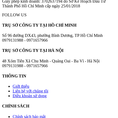
Giấy phép kinh doanh: 3702637194 do Sở Kế Hoạch Đầu Tư
Thành Phố Hồ Chí Minh cấp ngày 25/01/2018
FOLLOW US
TRỤ SỞ CÔNG TY TẠI HỒ CHÍ MINH
Số 96 đường DX43, phường Bình Dương, TP Hồ Chí Minh
0979131988 - 0971657966
TRỤ SỞ CÔNG TY TẠI HÀ NỘI
48 Xóm Tiên Xã Chu Minh - Quảng Oai - Ba Vì - Hà Nội
0979131988 - 0971657966
THÔNG TIN
Giới thiệu
Liên hệ với chúng tôi
Điều khoản sử dụng
CHÍNH SÁCH
Chính sách bảo mật