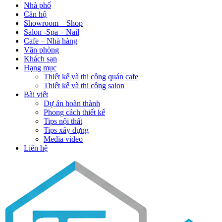
Nhà phố
Căn hộ
Showroom – Shop
Salon -Spa – Nail
Cafe – Nhà hàng
Văn phòng
Khách sạn
Hạng mục
Thiết kế và thi công quán cafe
Thiết kế và thi công salon
Bài viết
Dự án hoàn thành
Phong cách thiết kế
Tips nội thất
Tips xây dựng
Media video
Liên hệ