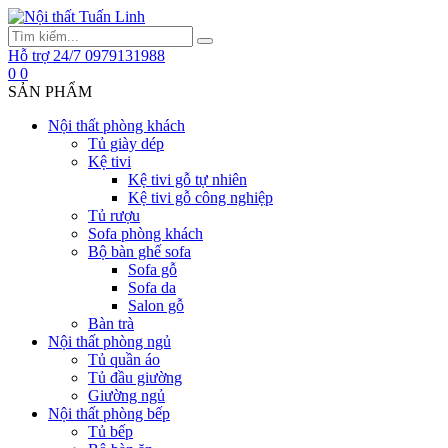
Hỗ trợ 24/7
0979131988
0
0
SẢN PHẨM
Nội thất phòng khách
Tủ giày dép
Kệ tivi
Kệ tivi gỗ tự nhiên
Kệ tivi gỗ công nghiệp
Tủ rượu
Sofa phòng khách
Bộ bàn ghế sofa
Sofa gỗ
Sofa da
Salon gỗ
Bàn trà
Nội thất phòng ngủ
Tủ quần áo
Tủ đầu giường
Giường ngủ
Nội thất phòng bếp
Tủ bếp