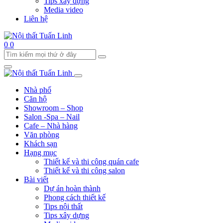
Tips xây dựng
Media video
Liên hệ
0
0
Nhà phố
Căn hộ
Showroom – Shop
Salon -Spa – Nail
Cafe – Nhà hàng
Văn phòng
Khách sạn
Hạng mục
Thiết kế và thi công quán cafe
Thiết kế và thi công salon
Bài viết
Dự án hoàn thành
Phong cách thiết kế
Tips nội thất
Tips xây dựng