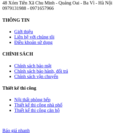
48 Xóm Tiên Xã Chu Minh - Quảng Oai - Ba Vì - Hà Nội
0979131988 - 0971657966
THÔNG TIN
Giới thiệu
Liên hệ với chúng tôi
Điều khoản sử dụng
CHÍNH SÁCH
Chính sách bảo mật
Chính sách bảo hành, đổi trả
Chính sách vận chuyển
Thiết kế thi công
Nội thất phòng bếp
Thiết kế thi công nhà phố
Thiết kế thi công căn hộ
Báo giá nhanh