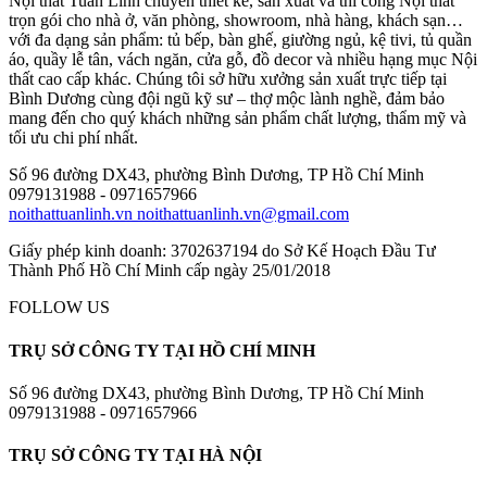
Nội thất Tuấn Linh chuyên thiết kế, sản xuất và thi công Nội thất
trọn gói cho nhà ở, văn phòng, showroom, nhà hàng, khách sạn…
với đa dạng sản phẩm: tủ bếp, bàn ghế, giường ngủ, kệ tivi, tủ quần
áo, quầy lễ tân, vách ngăn, cửa gỗ, đồ decor và nhiều hạng mục Nội
thất cao cấp khác. Chúng tôi sở hữu xưởng sản xuất trực tiếp tại
Bình Dương cùng đội ngũ kỹ sư – thợ mộc lành nghề, đảm bảo
mang đến cho quý khách những sản phẩm chất lượng, thẩm mỹ và
tối ưu chi phí nhất.
Số 96 đường DX43, phường Bình Dương, TP Hồ Chí Minh
0979131988 - 0971657966
noithattuanlinh.vn
noithattuanlinh.vn@gmail.com
Giấy phép kinh doanh: 3702637194 do Sở Kế Hoạch Đầu Tư
Thành Phố Hồ Chí Minh cấp ngày 25/01/2018
FOLLOW US
TRỤ SỞ CÔNG TY TẠI HỒ CHÍ MINH
Số 96 đường DX43, phường Bình Dương, TP Hồ Chí Minh
0979131988 - 0971657966
TRỤ SỞ CÔNG TY TẠI HÀ NỘI