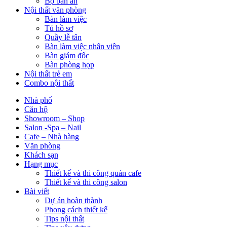
Bộ bàn ăn
Nội thất văn phòng
Bàn làm việc
Tủ hồ sơ
Quầy lễ tân
Bàn làm việc nhân viên
Bàn giám đốc
Bàn phòng họp
Nội thất trẻ em
Combo nội thất
Nhà phố
Căn hộ
Showroom – Shop
Salon -Spa – Nail
Cafe – Nhà hàng
Văn phòng
Khách sạn
Hạng mục
Thiết kế và thi công quán cafe
Thiết kế và thi công salon
Bài viết
Dự án hoàn thành
Phong cách thiết kế
Tips nội thất