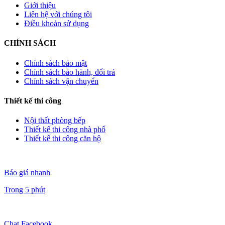
Giới thiệu
Liên hệ với chúng tôi
Điều khoản sử dụng
CHÍNH SÁCH
Chính sách bảo mật
Chính sách bảo hành, đổi trả
Chính sách vận chuyển
Thiết kế thi công
Nội thất phòng bếp
Thiết kế thi công nhà phố
Thiết kế thi công căn hộ
Báo giá nhanh
Trong 5 phút
Chat Facebook