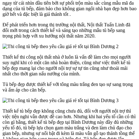
ngay từ cái nhìn đầu tiên bởi sự phối trộn màu sắc cùng mẫu mã đa
dạng của tủ bếp, đảm bảo cho không gian ngôi nhà bạn đẹp hơn bao
giờ hết và đặc biệt là giá thánh tốt .
Để phát triển hơn trong thị trường nội thất, Nội thất Tuấn Linh đã
đổi mới trong cách thiết kế và sáng tạo những mẫu tủ bếp sang
trọng phù hợp với xu hướng nội thất năm 2020.
Thiết kế thi công nội thất nhà ở luôn là vấn đề làm cho mọi người
suy nghĩ khi có một căn nhà hoàn thiện, cũng như việc thiết kế tủ
bếp đẹp mang lại cho người nội trợ sự tự tin cũng như thoải mái
nhất cho thời gian nấu nướng của mình.
Tủ bếp đẹp được thiết kế với tông màu trắng đen tạo sự sang trọng
và ấm áp cho căn bếp.
Thiết kế tủ bếp đẹp không cũng chưa đủ, đối với người nội trợ thì
việc tiện nghi vẫn được đề cao hơn. Nhưng khi hai yếu tố cần có thì
còn gì bằng, thiết kế tủ bếp đẹp tại Bình Dương này đầy đủ những
yếu tố đó, tủ bếp lựa chọn gam màu trắng và đen làm chủ đạo cho
gian bếp, nhưng sự nổi bật đi kèm là màu vẫn gỗ tạo thánh tồng thể
1 không gian bếp sang trọng và hiện đại. Tủ bếp đẹp được lắp