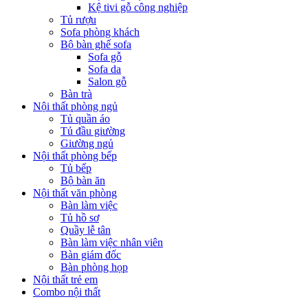
Kệ tivi gỗ công nghiệp
Tủ rượu
Sofa phòng khách
Bộ bàn ghế sofa
Sofa gỗ
Sofa da
Salon gỗ
Bàn trà
Nội thất phòng ngủ
Tủ quần áo
Tủ đầu giường
Giường ngủ
Nội thất phòng bếp
Tủ bếp
Bộ bàn ăn
Nội thất văn phòng
Bàn làm việc
Tủ hồ sơ
Quầy lễ tân
Bàn làm việc nhân viên
Bàn giám đốc
Bàn phòng họp
Nội thất trẻ em
Combo nội thất