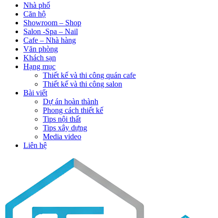
Nhà phố
Căn hộ
Showroom – Shop
Salon -Spa – Nail
Cafe – Nhà hàng
Văn phòng
Khách sạn
Hạng mục
Thiết kế và thi công quán cafe
Thiết kế và thi công salon
Bài viết
Dự án hoàn thành
Phong cách thiết kế
Tips nội thất
Tips xây dựng
Media video
Liên hệ