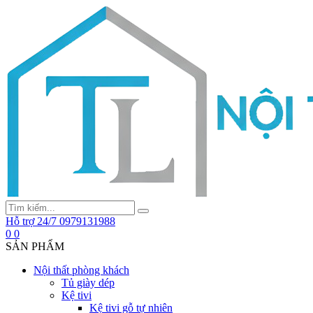
Hỗ trợ 24/7
0979131988
0
0
SẢN PHẨM
Nội thất phòng khách
Tủ giày dép
Kệ tivi
Kệ tivi gỗ tự nhiên