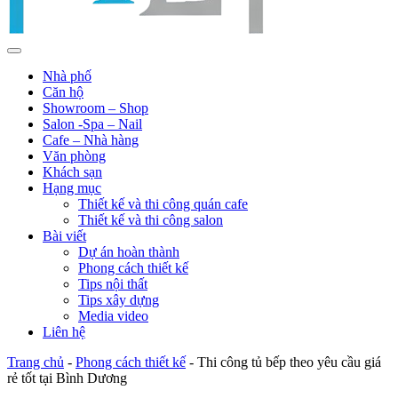
Nhà phố
Căn hộ
Showroom – Shop
Salon -Spa – Nail
Cafe – Nhà hàng
Văn phòng
Khách sạn
Hạng mục
Thiết kế và thi công quán cafe
Thiết kế và thi công salon
Bài viết
Dự án hoàn thành
Phong cách thiết kế
Tips nội thất
Tips xây dựng
Media video
Liên hệ
Trang chủ
-
Phong cách thiết kế
-
Thi công tủ bếp theo yêu cầu giá
rẻ tốt tại Bình Dương