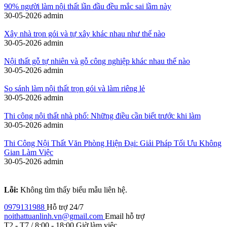
90% người làm nội thất lần đầu đều mắc sai lầm này
30-05-2026
admin
Xây nhà trọn gói và tự xây khác nhau như thế nào
30-05-2026
admin
Nội thất gỗ tự nhiên và gỗ công nghiệp khác nhau thế nào
30-05-2026
admin
So sánh làm nội thất trọn gói và làm riêng lẻ
30-05-2026
admin
Thi công nội thất nhà phố: Những điều cần biết trước khi làm
30-05-2026
admin
Thi Công Nội Thất Văn Phòng Hiện Đại: Giải Pháp Tối Ưu Không
Gian Làm Việc
30-05-2026
admin
Lỗi:
Không tìm thấy biểu mẫu liên hệ.
0979131988
Hỗ trợ 24/7
noithattuanlinh.vn@gmail.com
Email hỗ trợ
T2 - T7 / 8:00 - 18:00
Giờ làm việc