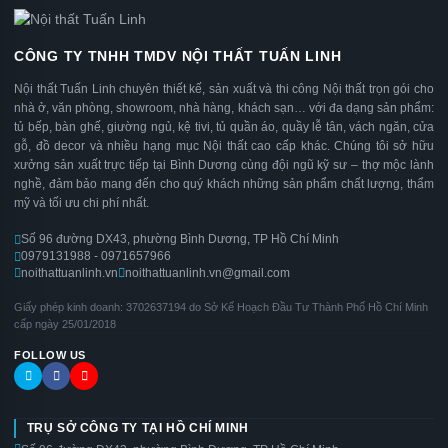
CÔNG TY TNHH TMDV NỘI THẤT TUẤN LINH
Nội thất Tuấn Linh chuyên thiết kế, sản xuất và thi công Nội thất trọn gói cho
nhà ở, văn phòng, showroom, nhà hàng, khách sạn… với đa dạng sản phẩm:
tủ bếp, bàn ghế, giường ngủ, kệ tivi, tủ quần áo, quầy lễ tân, vách ngăn, cửa
gỗ, đồ decor và nhiều hạng mục Nội thất cao cấp khác. Chúng tôi sở hữu
xưởng sản xuất trực tiếp tại Bình Dương cùng đội ngũ kỹ sư – thợ mộc lành
nghề, đảm bảo mang đến cho quý khách những sản phẩm chất lượng, thẩm
mỹ và tối ưu chi phí nhất.
Số 96 đường DX43, phường Bình Dương, TP Hồ Chí Minh
0979131988 - 0971657966
noithattuanlinh.vn
noithattuanlinh.vn@gmail.com
Giấy phép kinh doanh: 3702637194 do Sở Kế Hoạch Đầu Tư Thành Phố Hồ Chí Minh
cấp ngày 25/01/2018
FOLLOW US
TRỤ SỞ CÔNG TY TẠI HỒ CHÍ MINH