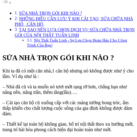
SỬA NHÀ TRỌN GÓI KHI NÀO ?
NHỮNG ĐIỀU CẦN LƯU Ý KHI CẢI TẠO, SỬA CHỮA NHÀ
PHỐ , CĂN HỘ
TẠI SAO NÊN LỰA CHỌN DỊCH VỤ SỬA CHỮA NHÀ TRỌN
GÓI CỦA NỘI THẤT TUẤN LINH
Nội Thất Tuấn Linh - Sự Lựa Chọn Hoàn Hảo Cho Công
Trình Của Bạn!
SỬA NHÀ TRỌN GÓI KHI NÀO ?
Khi ta đã có một căn nhà,1 căn hộ nhưng nó không được như ý cho
lắm. Ví dụ như là :
– Nhà đã cũ và ta muốn nó tươi mới rạng rỡ hơn, chẳng hạn như
nâng nền, nâng trần, thêm tầng(lầu)….
– Cải tạo căn hộ cũ xuống cấp với các mảng tường bong tróc, ẩm
thấp khiến cho chất lượng cuộc sống của gia đình không được đảm
đảm.
– Thiết kế lại toàn bộ không gian, bố trí nội thất theo xu hướng mới,
trang trí hài hòa phong cách hiện đại hoàn toàn như mới.