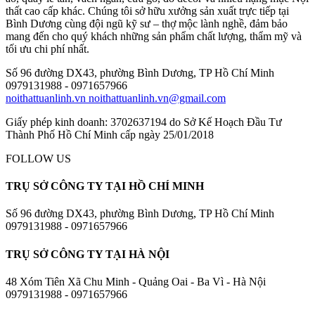
thất cao cấp khác. Chúng tôi sở hữu xưởng sản xuất trực tiếp tại
Bình Dương cùng đội ngũ kỹ sư – thợ mộc lành nghề, đảm bảo
mang đến cho quý khách những sản phẩm chất lượng, thẩm mỹ và
tối ưu chi phí nhất.
Số 96 đường DX43, phường Bình Dương, TP Hồ Chí Minh
0979131988 - 0971657966
noithattuanlinh.vn
noithattuanlinh.vn@gmail.com
Giấy phép kinh doanh: 3702637194 do Sở Kế Hoạch Đầu Tư
Thành Phố Hồ Chí Minh cấp ngày 25/01/2018
FOLLOW US
TRỤ SỞ CÔNG TY TẠI HỒ CHÍ MINH
Số 96 đường DX43, phường Bình Dương, TP Hồ Chí Minh
0979131988 - 0971657966
TRỤ SỞ CÔNG TY TẠI HÀ NỘI
48 Xóm Tiên Xã Chu Minh - Quảng Oai - Ba Vì - Hà Nội
0979131988 - 0971657966