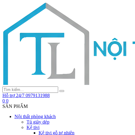
Hỗ trợ 24/7
0979131988
0
0
SẢN PHẨM
Nội thất phòng khách
Tủ giày dép
Kệ tivi
Kệ tivi gỗ tự nhiên