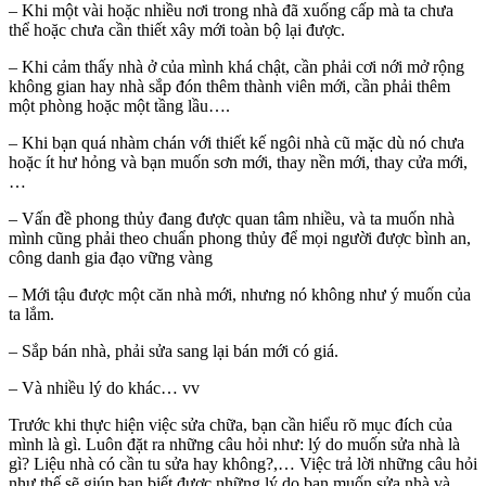
– Khi một vài hoặc nhiều nơi trong nhà đã xuống cấp mà ta chưa
thể hoặc chưa cần thiết xây mới toàn bộ lại được.
– Khi cảm thấy nhà ở của mình khá chật, cần phải cơi nới mở rộng
không gian hay nhà sắp đón thêm thành viên mới, cần phải thêm
một phòng hoặc một tầng lầu….
– Khi bạn quá nhàm chán với thiết kế ngôi nhà cũ mặc dù nó chưa
hoặc ít hư hỏng và bạn muốn sơn mới, thay nền mới, thay cửa mới,
…
– Vấn đề phong thủy đang được quan tâm nhiều, và ta muốn nhà
mình cũng phải theo chuẩn phong thủy để mọi người được bình an,
công danh gia đạo vững vàng
– Mới tậu được một căn nhà mới, nhưng nó không như ý muốn của
ta lắm.
– Sắp bán nhà, phải sửa sang lại bán mới có giá.
– Và nhiều lý do khác… vv
Trước khi thực hiện việc sửa chữa, bạn cần hiểu rõ mục đích của
mình là gì. Luôn đặt ra những câu hỏi như: lý do muốn sửa nhà là
gì? Liệu nhà có cần tu sửa hay không?,… Việc trả lời những câu hỏi
như thế sẽ giúp bạn biết được những lý do bạn muốn sửa nhà và