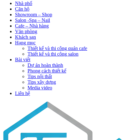
Nhà phố
Căn hộ
Showroom – Shop
Salon -Spa – Nail
Cafe – Nhà hàng
Văn phòng
Khách sạn
Hạng mục
Thiết kế và thi công quán cafe
Thiết kế và thi công salon
Bài viết
Dự án hoàn thành
Phong cách thiết kế
Tips nội thất
Tips xây dựng
Media video
Liên hệ