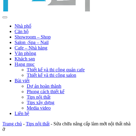
Nhà phố
Căn hộ
Showroom – Shop
Salon -Spa – Nail
Cafe – Nhà hàng
Văn phòng
Khách sạn
Hạng mục
Thiết kế và thi công quán cafe
Thiết kế và thi công salon
Bài viết
Dự án hoàn thành
Phong cách thiết kế
Tips nội thất
Tips xây dựng
Media video
Liên hệ
Trang chủ
-
Tips nội thất
-
Sửa chữa nâng cấp làm mới nội thất nhà
ở