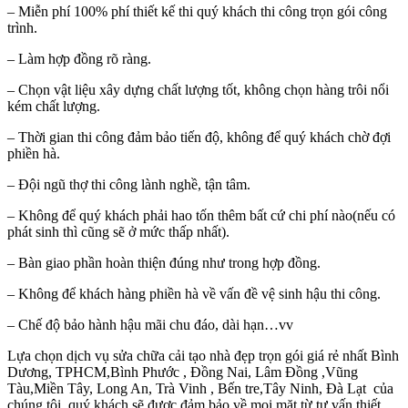
– Miễn phí 100% phí thiết kế thi quý khách thi công trọn gói công
trình.
– Làm hợp đồng rõ ràng.
– Chọn vật liệu xây dựng chất lượng tốt, không chọn hàng trôi nổi
kém chất lượng.
– Thời gian thi công đảm bảo tiến độ, không để quý khách chờ đợi
phiền hà.
– Đội ngũ thợ thi công lành nghề, tận tâm.
– Không để quý khách phải hao tốn thêm bất cứ chi phí nào(nếu có
phát sinh thì cũng sẽ ở mức thấp nhất).
– Bàn giao phần hoàn thiện đúng như trong hợp đồng.
– Không để khách hàng phiền hà về vấn đề vệ sinh hậu thi công.
– Chế độ bảo hành hậu mãi chu đáo, dài hạn…vv
Lựa chọn dịch vụ sửa chữa cải tạo nhà đẹp trọn gói giá rẻ nhất Bình
Dương, TPHCM,Bình Phước , Đồng Nai, Lâm Đồng ,Vũng
Tàu,Miền Tây, Long An, Trà Vinh , Bến tre,Tây Ninh, Đà Lạt của
chúng tôi, quý khách sẽ được đảm bảo về mọi mặt từ tư vấn thiết