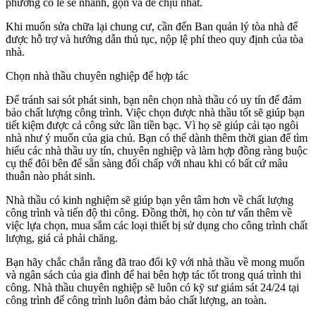
phường có lẽ sẽ nhanh, gọn và dễ chịu nhất.
Khi muốn sửa chữa lại chung cư, cần đến Ban quản lý tòa nhà để
được hỗ trợ và hướng dẫn thủ tục, nộp lệ phí theo quy định của tòa
nhà.
Chọn nhà thầu chuyên nghiệp để hợp tác
Để tránh sai sót phát sinh, bạn nên chọn nhà thầu có uy tín để đảm
bảo chất lượng công trình. Việc chọn được nhà thầu tốt sẽ giúp bạn
tiết kiệm được cả công sức lần tiền bạc. Vì họ sẽ giúp cải tạo ngôi
nhà như ý muốn của gia chủ. Bạn có thể dành thêm thời gian để tìm
hiểu các nhà thầu uy tín, chuyên nghiệp và làm hợp đồng ràng buộc
cụ thể đôi bên để sẵn sàng đối chấp với nhau khi có bất cứ mâu
thuẫn nào phát sinh.
Nhà thầu có kinh nghiệm sẽ giúp bạn yên tâm hơn về chất lượng
công trình và tiến độ thi công. Đồng thời, họ còn tư vấn thêm về
việc lựa chọn, mua sắm các loại thiết bị sử dụng cho công trình chất
lượng, giá cả phải chăng.
Bạn hãy chắc chắn rằng đã trao đổi kỹ với nhà thầu về mong muốn
và ngân sách của gia đình để hai bên hợp tác tốt trong quá trình thi
công. Nhà thầu chuyên nghiệp sẽ luôn có kỹ sư giám sát 24/24 tại
công trình để công trình luôn đảm bảo chất lượng, an toàn.