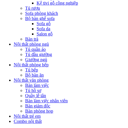
Kệ tivi gỗ công nghiệp
Tủ rượu
Sofa phòng khách
Bộ bàn ghế sofa
Sofa gỗ
Sofa da
Salon gỗ
Bàn trà
Nội thất phòng ngủ
Tủ quần áo
Tủ đầu giường
Giường ngủ
Nội thất phòng bếp
Tủ bếp
Bộ bàn ăn
Nội thất văn phòng
Bàn làm việc
Tủ hồ sơ
Quầy lễ tân
Bàn làm việc nhân viên
Bàn giám đốc
Bàn phòng họp
Nội thất trẻ em
Combo nội thất