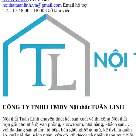
noithattuanlinh.vn@gmail.com
Email hỗ trợ
T2 - T7 / 8:00 - 18:00
Giờ làm việc
CÔNG TY TNHH TMDV Nội thất TUẤN LINH
Nội thất Tuấn Linh chuyên thiết kế, sản xuất và thi công Nội thất
trọn gói cho nhà ở, văn phòng, showroom, nhà hàng, khách sạn…
với đa dạng sản phẩm: tủ bếp, bàn ghế, giường ngủ, kệ tivi, tủ quần
áo, quầy lễ tân, vách ngăn, cửa gỗ, đồ decor và nhiều hạng mục Nội