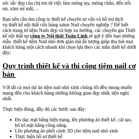
sóc sắc đẹp của chị em từ việc làm móng tay, móng chân, đến nối
mi, xăm mí mắt,…
Bạn nên cần tìm công ty thiết kế chuyên tư vấn và hỗ trợ dịch
vụ thiết kế nội thất cửa hàng salon Nail chuyên nghiệp ? Để biết
cách trang trí tiệm Nails đẹp và hợp xu hướng, các chuyên gia Thiết
kế nội thất tại
công ty Nội thất Tuấn Linh
sẽ gợi ý đến bạn những
mẫu thiết kế tiệm Nail nhỏ đơn giản mà ấn tượng giúp thu hút mọi
khách hàng một cách nhanh khi chọn lựa theo các mẫu thiết kế dưới
đây:
Quy trình thiết kế và thi công tiệm nail cơ
bản
Với tất cả mọi dự án tiệm nail nhỏ xinh chúng tôi đều mong muốn
mang đến cho khách hàng những không gian đẹp nhất, tiện nghi
nhất.
Thực hiện đúng, đầy đủ các bước sau đây:
Đo đạc mặt bằng hiện trạng, lên phương án thiết kế, cải tạo,
bố trí mặt bằng công năng.
Lên phương án phối cảnh 3D cho tiệm nail nhỏ xinh
Thực hiện hồ sơ thiết kế