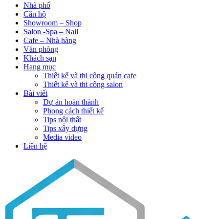
Nhà phố
Căn hộ
Showroom – Shop
Salon -Spa – Nail
Cafe – Nhà hàng
Văn phòng
Khách sạn
Hạng mục
Thiết kế và thi công quán cafe
Thiết kế và thi công salon
Bài viết
Dự án hoàn thành
Phong cách thiết kế
Tips nội thất
Tips xây dựng
Media video
Liên hệ