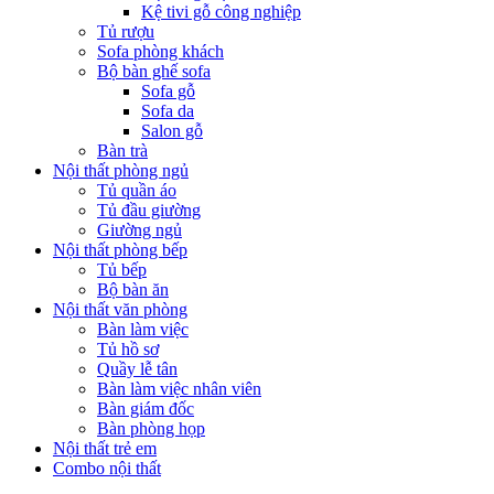
Kệ tivi gỗ công nghiệp
Tủ rượu
Sofa phòng khách
Bộ bàn ghế sofa
Sofa gỗ
Sofa da
Salon gỗ
Bàn trà
Nội thất phòng ngủ
Tủ quần áo
Tủ đầu giường
Giường ngủ
Nội thất phòng bếp
Tủ bếp
Bộ bàn ăn
Nội thất văn phòng
Bàn làm việc
Tủ hồ sơ
Quầy lễ tân
Bàn làm việc nhân viên
Bàn giám đốc
Bàn phòng họp
Nội thất trẻ em
Combo nội thất