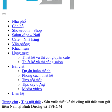
Nhà phố
Căn hộ
Showroom – Shop
Salon -Spa – Nail
Cafe – Nhà hàng
Văn phòng
Khách sạn
Hạng mục
Thiết kế và thi công quán cafe
Thiết kế và thi công salon
Bài viết
Dự án hoàn thành
Phong cách thiết kế
Tips nội thất
Tips xây dựng
Media video
Liên hệ
Trang chủ
-
Tips nội thất
-
Sản xuất thiết kế thi công nội thất trọn gói
tiệm Nail tại Bình Dương và TPHCM