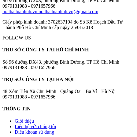
Số 96 đường DX43, phường Bình Dương, TP Hồ Chí Minh
0979131988 - 0971657966
noithattuanlinh.vn
noithattuanlinh.vn@gmail.com
Giấy phép kinh doanh: 3702637194 do Sở Kế Hoạch Đầu Tư
Thành Phố Hồ Chí Minh cấp ngày 25/01/2018
FOLLOW US
TRỤ SỞ CÔNG TY TẠI HỒ CHÍ MINH
Số 96 đường DX43, phường Bình Dương, TP Hồ Chí Minh
0979131988 - 0971657966
TRỤ SỞ CÔNG TY TẠI HÀ NỘI
48 Xóm Tiên Xã Chu Minh - Quảng Oai - Ba Vì - Hà Nội
0979131988 - 0971657966
THÔNG TIN
Giới thiệu
Liên hệ với chúng tôi
Điều khoản sử dụng