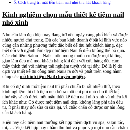
Cách trang trí mặt tiền tiệm nail nhỏ thu hút khách hàng
Kinh nghiệm chọn mẫu thiết kế tiệm nail
nhỏ xinh
Nhu cầu làm đẹp hiện nay đang trở nên ngày càng phổ biến và được
nhiều người chú trọng. Dù các bạn kinh doanh ở bất kì lĩnh vực nào
cũng cần những phương thức đặc biệt để thu hút khách hàng, đặc
biệt đối với ngành làm đẹp như tiệm Nail là điều không thể bỏ qua.
Các chủ tiệm Salon – Nails luôn mong muốn có được một không
gian làm đẹp mà mọi khách hàng khi đến với cửa hàng đều cảm
thấy thích thú với những trải nghiệm tuyệt vời tại đây. Đó là lý do
dịch vụ thiết kế thi công tiệm Nails ra đời và phát triển song hành
cùng các
mô hình tiệm Nail chuyên nghiệp
.
Khi có dự định mở tiệm nail thì phải chuẩn bị rất nhiều thứ, theo
kinh nghiệm thì chủ tiệm nên bỏ ra một chi phí nhỏ cho thiết kế,
như vậy sẽ có được một mẫu thiết kế tiệm nail nhỏ xinh và nhiều lợi
ích khác như: Có được một tiệm nail đẹp, không lãng phí tiền đầu
tư, ít phải thay đổi sửa đi sửa lại, và chắc chắn có được sự hài lòng
của khách hàng.
Hiện nay các tiệm nail thường kết hợp thêm dịch vụ spa, salon tóc,
mi,…. Việc kết hợp này nhằm thu hút và phục vụ mọi nhu cầu chăm