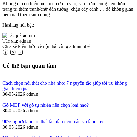
Không chỉ có biển hiệu mà cửa ra vào, sân trước cũng nên được
trang trí thêm tranh/chữ dán tường, chậu cây cảnh,… để không gian
tiệm nail thêm sinh động
Hashtag nổi bật:
Tác giả: admin
Chia sẻ kiến thức về nội thất cùng admin nhé
Có thể bạn quan tâm
Cách chọn nội thất cho nhà nhỏ: 7 nguyên tắc giúp tối ưu không
gian hiệu quả
30-05-2026
admin
Gỗ MDF với gỗ tự nhiên nên chọn loại nào?
30-05-2026
admin
90% người làm nội thất lần đầu đều mắc sai lầm này
30-05-2026
admin