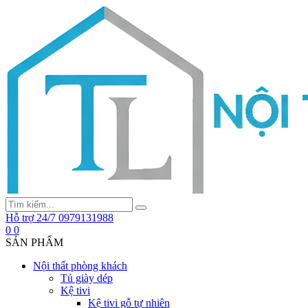
Hỗ trợ 24/7
0979131988
0
0
SẢN PHẨM
Nội thất phòng khách
Tủ giày dép
Kệ tivi
Kệ tivi gỗ tự nhiên