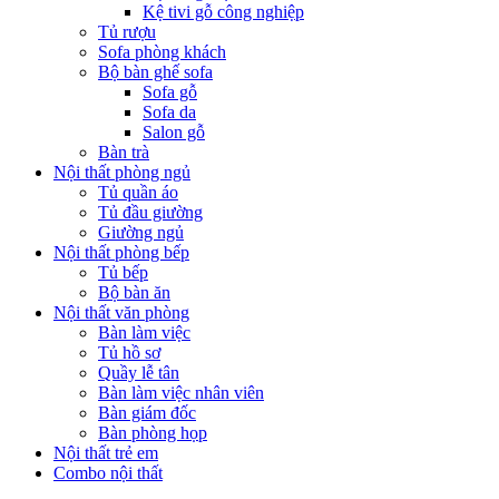
Kệ tivi gỗ công nghiệp
Tủ rượu
Sofa phòng khách
Bộ bàn ghế sofa
Sofa gỗ
Sofa da
Salon gỗ
Bàn trà
Nội thất phòng ngủ
Tủ quần áo
Tủ đầu giường
Giường ngủ
Nội thất phòng bếp
Tủ bếp
Bộ bàn ăn
Nội thất văn phòng
Bàn làm việc
Tủ hồ sơ
Quầy lễ tân
Bàn làm việc nhân viên
Bàn giám đốc
Bàn phòng họp
Nội thất trẻ em
Combo nội thất