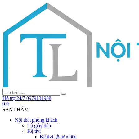
Hỗ trợ 24/7
0979131988
0
0
SẢN PHẨM
Nội thất phòng khách
Tủ giày dép
Kệ tivi
Kệ tivi gỗ tự nhiên