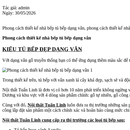
Tác giả: admin
Ngày: 30/05/2026
Phong cách thiết kế nhà bếp tủ bếp dạng vân, phong cách thiết kế nh
Phong cách thiết kế nhà bếp tủ bếp dạng vân
KIỂU TỦ BẾP ĐẸP DẠNG VÂN
Với dạng vân gỗ truyền thống bạn có thể ứng dụng thêm màu sắc để tă
Trong thiết kế trên, tủ bếp với vân xanh lá cây khá đẹp, sạch sẽ và đ
Nội thất Tuấn Linh là đơn vị có hơn 10 năm phát triển không ngừng v
Dương và khu vực với 4 dòng sản phẩm chính: gỗ tự nhiên, gỗ công n
Cùng với đó,
Nội thất Tuấn Linh
luôn đưa ra thị trường những sản 
công lắp đặt sản phẩm một cách chính xác và hoàn hảo cùng mức chi 
Nội thất Tuấn Linh cung cấp ra thị trường các loại tủ bếp sau:
Tủ bếp Inox cánh Acrylic