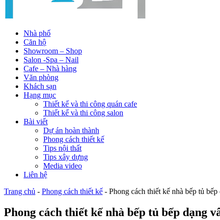
Nhà phố
Căn hộ
Showroom – Shop
Salon -Spa – Nail
Cafe – Nhà hàng
Văn phòng
Khách sạn
Hạng mục
Thiết kế và thi công quán cafe
Thiết kế và thi công salon
Bài viết
Dự án hoàn thành
Phong cách thiết kế
Tips nội thất
Tips xây dựng
Media video
Liên hệ
Trang chủ
-
Phong cách thiết kế
-
Phong cách thiết kế nhà bếp tủ bếp
Phong cách thiết kế nhà bếp tủ bếp dạng v