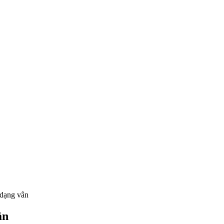
 dạng vân
ân