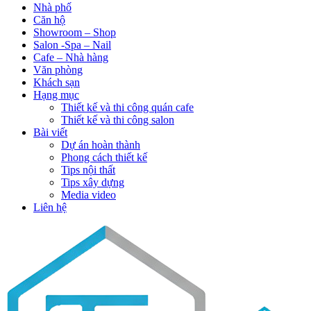
Nhà phố
Căn hộ
Showroom – Shop
Salon -Spa – Nail
Cafe – Nhà hàng
Văn phòng
Khách sạn
Hạng mục
Thiết kế và thi công quán cafe
Thiết kế và thi công salon
Bài viết
Dự án hoàn thành
Phong cách thiết kế
Tips nội thất
Tips xây dựng
Media video
Liên hệ