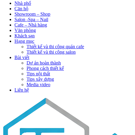
Nhà phố
Căn hộ
Showroom – Shop
Salon -Spa – Nail
Cafe – Nhà hàng
Văn phòng
Khách sạn
Hạng mục
Thiết kế và thi công quán cafe
Thiết kế và thi công salon
Bài viết
Dự án hoàn thành
Phong cách thiết kế
Tips nội thất
Tips xây dựng
Media video
Liên hệ