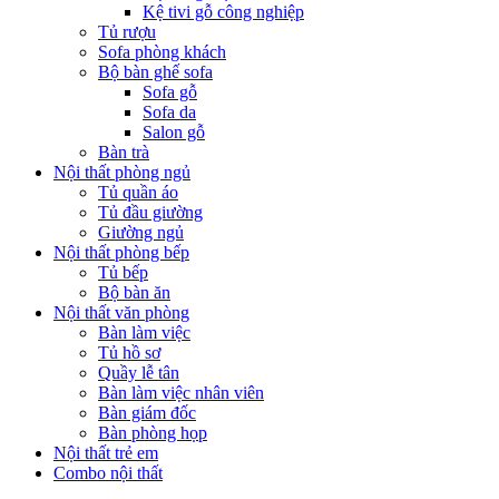
Kệ tivi gỗ công nghiệp
Tủ rượu
Sofa phòng khách
Bộ bàn ghế sofa
Sofa gỗ
Sofa da
Salon gỗ
Bàn trà
Nội thất phòng ngủ
Tủ quần áo
Tủ đầu giường
Giường ngủ
Nội thất phòng bếp
Tủ bếp
Bộ bàn ăn
Nội thất văn phòng
Bàn làm việc
Tủ hồ sơ
Quầy lễ tân
Bàn làm việc nhân viên
Bàn giám đốc
Bàn phòng họp
Nội thất trẻ em
Combo nội thất