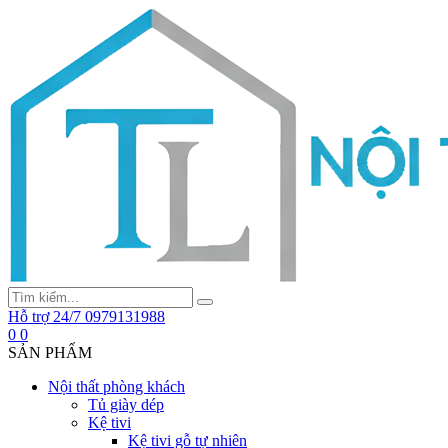
Hỗ trợ 24/7
0979131988
0
0
SẢN PHẨM
Nội thất phòng khách
Tủ giày dép
Kệ tivi
Kệ tivi gỗ tự nhiên