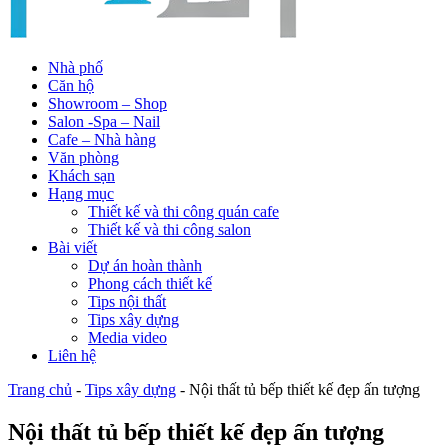
Nhà phố
Căn hộ
Showroom – Shop
Salon -Spa – Nail
Cafe – Nhà hàng
Văn phòng
Khách sạn
Hạng mục
Thiết kế và thi công quán cafe
Thiết kế và thi công salon
Bài viết
Dự án hoàn thành
Phong cách thiết kế
Tips nội thất
Tips xây dựng
Media video
Liên hệ
Trang chủ
-
Tips xây dựng
-
Nội thất tủ bếp thiết kế đẹp ấn tượng
Nội thất tủ bếp thiết kế đẹp ấn tượng