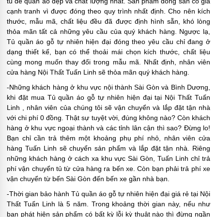
tủ để quần áo đẹp và chất lượng nhất. Sản phẩm đóng sẵn có giá
cạnh tranh vì được đóng theo quy trình nhất định. Cho nên kích
thước, mẫu mã, chất liệu đều đã được định hình sẵn, khó lòng
thỏa mãn tất cả những yêu cầu của quý khách hàng. Ngược lạ,
Tủ quần áo gỗ tự nhiên hiện đại đóng theo yêu cầu chỉ đang ở
dạng thiết kế, bạn có thể thoải mái chọn kích thước, chất liệu
cùng mong muốn thay đổi trong mẫu mã. Nhất định, nhân viên
cửa hàng Nội Thất Tuấn Linh sẽ thỏa mãn quý khách hàng.
-Những khách hàng ở khu vực nội thành Sài Gòn và Bình Dương,
khi đặt mua Tủ quần áo gỗ tự nhiên hiện đại tại Nội Thất Tuấn
Linh , nhân viên của chúng tôi sẽ vận chuyển và lắp đặt tận nhà
với chi phí 0 đồng. Thật sự tuyệt vời, đúng không nào? Còn khách
hàng ở khu vực ngoại thành và các tỉnh lân cận thì sao? Đừng lo!
Bạn chỉ cần trả thêm một khoảng phụ phí nhỏ, nhân viên cửa
hàng Tuấn Linh sẽ chuyển sản phẩm và lắp đặt tận nhà. Riêng
những khách hàng ở cách xa khu vực Sài Gòn, Tuấn Linh chỉ trả
phí vận chuyển tủ từ cửa hàng ra bến xe. Còn bạn phải trả phí xe
vận chuyển từ bến Sài Gòn đến bến xe gần nhà bạn.
-Thời gian bảo hành Tủ quần áo gỗ tự nhiên hiện đại giá rẻ tại Nội
Thất Tuấn Linh là 5 năm. Trong khoảng thời gian này, nếu như
bạn phát hiện sản phẩm có bất kỳ lỗi kỳ thuật nào thì đừng ngần