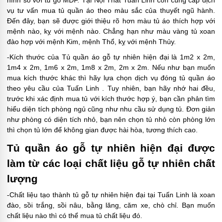
hình so với tủ gỗ MDF. Tại Nội Thất Tuấn Linh còn cung cấp dịch
vụ tư vấn mua tủ quần áo theo màu sắc của thuyết ngũ hành.
Đến đây, bạn sẽ được giới thiệu rõ hơn màu tủ áo thích hợp với
mệnh nào, kỵ với mệnh nào. Chẳng hạn như màu vàng tủ xoan
đào hợp với mệnh Kim, mệnh Thổ, kỵ với mệnh Thủy.
-Kích thước của Tủ quần áo gỗ tự nhiên hiện đại là 1m2 x 2m,
1m4 x 2m, 1m6 x 2m, 1m8 x 2m, 2m x 2m. Nếu như bạn muốn
mua kích thước khác thì hãy lựa chọn dịch vụ đóng tủ quần áo
theo yêu cầu của Tuấn Linh . Tuy nhiên, bạn hãy nhớ hai đều,
trước khi xác định mua tủ với kích thước hợp ý, bạn cần phản tìm
hiểu diện tích phòng ngủ cũng như nhu cầu sử dụng tủ. Đơn giản
như phòng có diện tích nhỏ, bạn nên chọn tủ nhỏ còn phòng lớn
thì chọn tủ lớn để không gian được hài hòa, tương thích cao.
Tủ quần áo gỗ tự nhiên hiện đại được
làm từ các loại chất liệu gỗ tự nhiên chất
lượng
-Chất liệu tạo thành tủ gỗ tự nhiên hiện đại tại Tuấn Linh là xoan
đào, sồi trắng, sồi nâu, bằng lăng, căm xe, chò chỉ. Bạn muốn
chất liệu nào thì có thể mua tủ chất liệu đó.