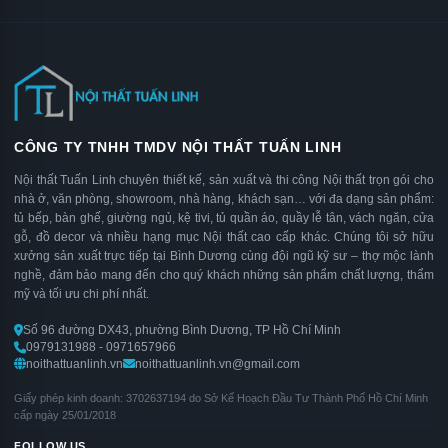
CÔNG TY TNHH TMDV NỘI THẤT TUẤN LINH
Nội thất Tuấn Linh chuyên thiết kế, sản xuất và thi công Nội thất trọn gói cho
nhà ở, văn phòng, showroom, nhà hàng, khách sạn… với đa dạng sản phẩm:
tủ bếp, bàn ghế, giường ngủ, kệ tivi, tủ quần áo, quầy lễ tân, vách ngăn, cửa
gỗ, đồ decor và nhiều hạng mục Nội thất cao cấp khác. Chúng tôi sở hữu
xưởng sản xuất trực tiếp tại Bình Dương cùng đội ngũ kỹ sư – thợ mộc lành
nghề, đảm bảo mang đến cho quý khách những sản phẩm chất lượng, thẩm
mỹ và tối ưu chi phí nhất.
Số 96 đường DX43, phường Bình Dương, TP Hồ Chí Minh
0979131988 - 0971657966
noithattuanlinh.vn
noithattuanlinh.vn@gmail.com
Giấy phép kinh doanh: 3702637194 do Sở Kế Hoạch Đầu Tư Thành Phố Hồ Chí Minh
cấp ngày 25/01/2018
FOLLOW US