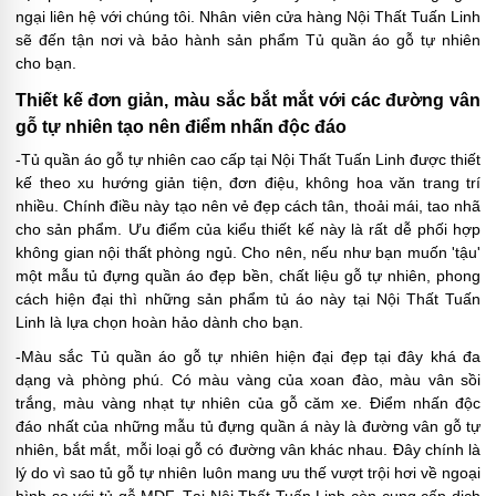
ngại liên hệ với chúng tôi. Nhân viên cửa hàng Nội Thất Tuấn Linh
sẽ đến tận nơi và bảo hành sản phẩm Tủ quần áo gỗ tự nhiên
cho bạn.
Thiết kế đơn giản, màu sắc bắt mắt với các đường vân
gỗ tự nhiên tạo nên điểm nhấn độc đáo
-Tủ quần áo gỗ tự nhiên cao cấp tại Nội Thất Tuấn Linh được thiết
kế theo xu hướng giản tiện, đơn điệu, không hoa văn trang trí
nhiều. Chính điều này tạo nên vẻ đẹp cách tân, thoải mái, tao nhã
cho sản phẩm. Ưu điểm của kiểu thiết kế này là rất dễ phối hợp
không gian nội thất phòng ngủ. Cho nên, nếu như bạn muốn 'tậu'
một mẫu tủ đựng quần áo đẹp bền, chất liệu gỗ tự nhiên, phong
cách hiện đại thì những sản phẩm tủ áo này tại Nội Thất Tuấn
Linh là lựa chọn hoàn hảo dành cho bạn.
-Màu sắc Tủ quần áo gỗ tự nhiên hiện đại đẹp tại đây khá đa
dạng và phòng phú. Có màu vàng của xoan đào, màu vân sồi
trắng, màu vàng nhạt tự nhiên của gỗ căm xe. Điểm nhấn độc
đáo nhất của những mẫu tủ đựng quần á này là đường vân gỗ tự
nhiên, bắt mắt, mỗi loại gỗ có đường vân khác nhau. Đây chính là
lý do vì sao tủ gỗ tự nhiên luôn mang ưu thế vượt trội hơi về ngoại