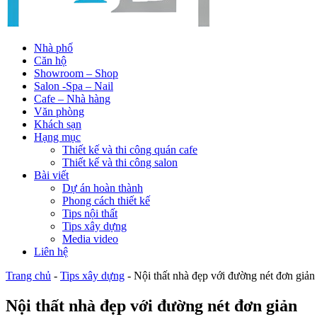
Nhà phố
Căn hộ
Showroom – Shop
Salon -Spa – Nail
Cafe – Nhà hàng
Văn phòng
Khách sạn
Hạng mục
Thiết kế và thi công quán cafe
Thiết kế và thi công salon
Bài viết
Dự án hoàn thành
Phong cách thiết kế
Tips nội thất
Tips xây dựng
Media video
Liên hệ
Trang chủ
-
Tips xây dựng
-
Nội thất nhà đẹp với đường nét đơn giản
Nội thất nhà đẹp với đường nét đơn giản