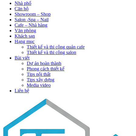
Nhà phố
Căn hộ
Showroom – Shop
Salon -Spa – Nail
Cafe – Nhà hàng
Văn phòng
Khách sạn
Hạng mục
Thiết kế và thi công quán cafe
Thiết kế và thi công salon
Bài viết
Dự án hoàn thành
Phong cách thiết kế
Tips nội thất
Tips xây dựng
Media video
Liên hệ