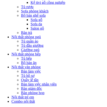
Kệ tivi gỗ công nghiệp
Tủ rượu
Sofa phòng khách
Bộ bàn ghế sofa
Sofa gỗ
Sofa da
Salon gỗ
Bàn trà
Nội thất phòng ngủ
Tủ quần áo
Tủ đầu giường
Giường ngủ
Nội thất phòng bếp
Tủ bếp
Bộ bàn ăn
Nội thất văn phòng
Bàn làm việc
Tủ hồ sơ
Quầy lễ tân
Bàn làm việc nhân viên
Bàn giám đốc
Bàn phòng họp
Nội thất trẻ em
Combo nội thất