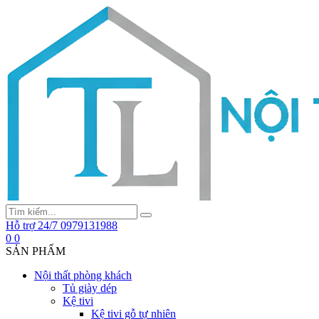
Hỗ trợ 24/7
0979131988
0
0
SẢN PHẨM
Nội thất phòng khách
Tủ giày dép
Kệ tivi
Kệ tivi gỗ tự nhiên