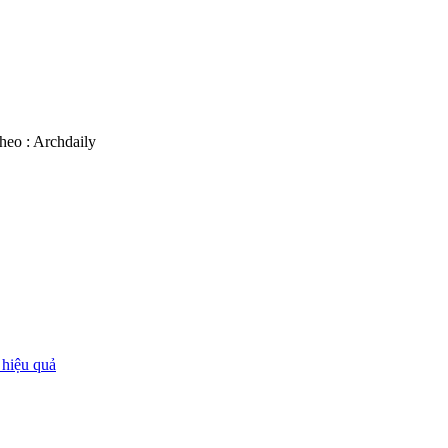
heo : Archdaily
 hiệu quả