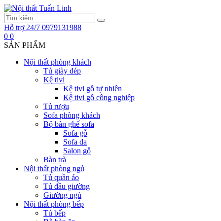
Hỗ trợ 24/7
0979131988
0
0
SẢN PHẨM
Nội thất phòng khách
Tủ giày dép
Kệ tivi
Kệ tivi gỗ tự nhiên
Kệ tivi gỗ công nghiệp
Tủ rượu
Sofa phòng khách
Bộ bàn ghế sofa
Sofa gỗ
Sofa da
Salon gỗ
Bàn trà
Nội thất phòng ngủ
Tủ quần áo
Tủ đầu giường
Giường ngủ
Nội thất phòng bếp
Tủ bếp