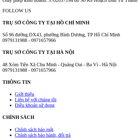
Giấy phép kinh doanh: 3702637194 do Sở Kế Hoạch Đầu Tư Thành
FOLLOW US
TRỤ SỞ CÔNG TY TẠI HỒ CHÍ MINH
Số 96 đường DX43, phường Bình Dương, TP Hồ Chí Minh
0979131988 - 0971657966
TRỤ SỞ CÔNG TY TẠI HÀ NỘI
48 Xóm Tiên Xã Chu Minh - Quảng Oai - Ba Vì - Hà Nội
0979131988 - 0971657966
THÔNG TIN
Giới thiệu
Liên hệ với chúng tôi
Điều khoản sử dụng
CHÍNH SÁCH
Chính sách bảo mật
Chính sách bảo hành, đổi trả