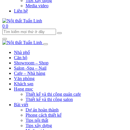
Tips xây dựng
Media video
Liên hệ
0
0
Nhà phố
Căn hộ
Showroom – Shop
Salon -Spa – Nail
Cafe – Nhà hàng
Văn phòng
Khách sạn
Hạng mục
Thiết kế và thi công quán cafe
Thiết kế và thi công salon
Bài viết
Dự án hoàn thành
Phong cách thiết kế
Tips nội thất
Tips xây dựng