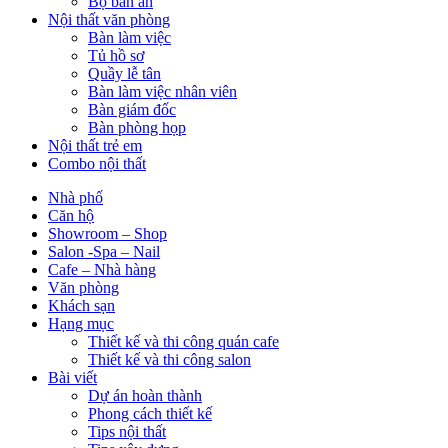
Bộ bàn ăn
Nội thất văn phòng
Bàn làm việc
Tủ hồ sơ
Quầy lễ tân
Bàn làm việc nhân viên
Bàn giám đốc
Bàn phòng họp
Nội thất trẻ em
Combo nội thất
Nhà phố
Căn hộ
Showroom – Shop
Salon -Spa – Nail
Cafe – Nhà hàng
Văn phòng
Khách sạn
Hạng mục
Thiết kế và thi công quán cafe
Thiết kế và thi công salon
Bài viết
Dự án hoàn thành
Phong cách thiết kế
Tips nội thất