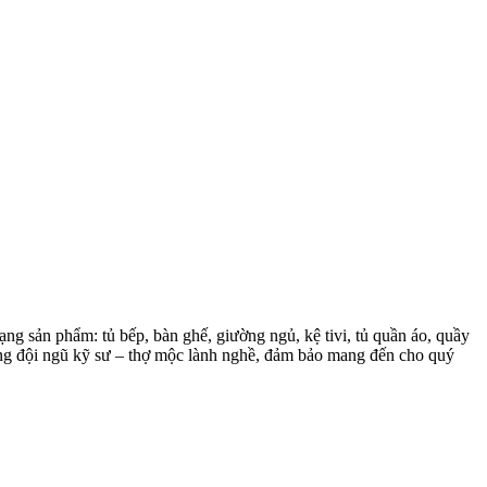
ng sản phẩm: tủ bếp, bàn ghế, giường ngủ, kệ tivi, tủ quần áo, quầy
cùng đội ngũ kỹ sư – thợ mộc lành nghề, đảm bảo mang đến cho quý