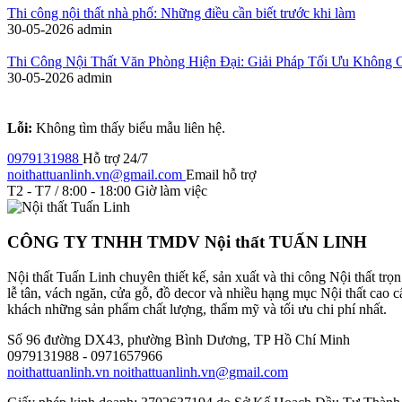
Thi công nội thất nhà phố: Những điều cần biết trước khi làm
30-05-2026
admin
Thi Công Nội Thất Văn Phòng Hiện Đại: Giải Pháp Tối Ưu Không 
30-05-2026
admin
Lỗi:
Không tìm thấy biểu mẫu liên hệ.
0979131988
Hỗ trợ 24/7
noithattuanlinh.vn@gmail.com
Email hỗ trợ
T2 - T7 / 8:00 - 18:00
Giờ làm việc
CÔNG TY TNHH TMDV Nội thất TUẤN LINH
Nội thất Tuấn Linh chuyên thiết kế, sản xuất và thi công Nội thất tr
lễ tân, vách ngăn, cửa gỗ, đồ decor và nhiều hạng mục Nội thất cao
khách những sản phẩm chất lượng, thẩm mỹ và tối ưu chi phí nhất.
Số 96 đường DX43, phường Bình Dương, TP Hồ Chí Minh
0979131988 - 0971657966
noithattuanlinh.vn
noithattuanlinh.vn@gmail.com