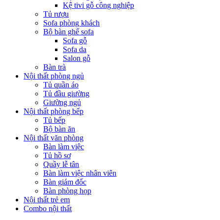
Kệ tivi gỗ công nghiệp
Tủ rượu
Sofa phòng khách
Bộ bàn ghế sofa
Sofa gỗ
Sofa da
Salon gỗ
Bàn trà
Nội thất phòng ngủ
Tủ quần áo
Tủ đầu giường
Giường ngủ
Nội thất phòng bếp
Tủ bếp
Bộ bàn ăn
Nội thất văn phòng
Bàn làm việc
Tủ hồ sơ
Quầy lễ tân
Bàn làm việc nhân viên
Bàn giám đốc
Bàn phòng họp
Nội thất trẻ em
Combo nội thất