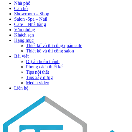
Nhà phố
Căn hộ
Showroom – Shop
Salon -Spa – Nail
Cafe – Nhà hàng
Văn phòng
Khách sạn
Hạng mục
Thiết kế và thi công quán cafe
Thiết kế và thi công salon
Bài viết
Dự án hoàn thành
Phong cách thiết kế
Tips nội thất
Tips xây dựng
Media video
Liên hệ