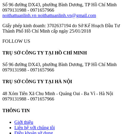
Số 96 đường DX43, phường Bình Dương, TP Hồ Chí Minh
0979131988 - 0971657966
noithattuanlinh.vn
noithattuanlinh.vn@gmail.com
Giấy phép kinh doanh: 3702637194 do Sở Kế Hoạch Đầu Tư
Thành Phố Hồ Chí Minh cấp ngày 25/01/2018
FOLLOW US
TRỤ SỞ CÔNG TY TẠI HỒ CHÍ MINH
Số 96 đường DX43, phường Bình Dương, TP Hồ Chí Minh
0979131988 - 0971657966
TRỤ SỞ CÔNG TY TẠI HÀ NỘI
48 Xóm Tiên Xã Chu Minh - Quảng Oai - Ba Vì - Hà Nội
0979131988 - 0971657966
THÔNG TIN
Giới thiệu
Liên hệ với chúng tôi
Điều khoản sử dụng