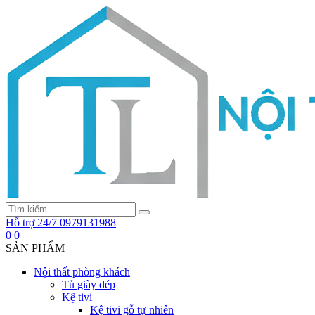
Hỗ trợ 24/7
0979131988
0
0
SẢN PHẨM
Nội thất phòng khách
Tủ giày dép
Kệ tivi
Kệ tivi gỗ tự nhiên