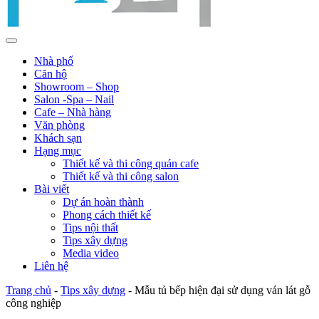
Nhà phố
Căn hộ
Showroom – Shop
Salon -Spa – Nail
Cafe – Nhà hàng
Văn phòng
Khách sạn
Hạng mục
Thiết kế và thi công quán cafe
Thiết kế và thi công salon
Bài viết
Dự án hoàn thành
Phong cách thiết kế
Tips nội thất
Tips xây dựng
Media video
Liên hệ
Trang chủ
-
Tips xây dựng
-
Mẫu tủ bếp hiện đại sử dụng ván lát gỗ
công nghiệp