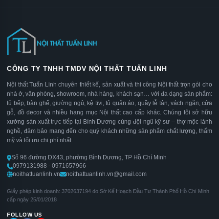
CÔNG TY TNHH TMDV NỘI THẤT TUẤN LINH
Nội thất Tuấn Linh chuyên thiết kế, sản xuất và thi công Nội thất trọn gói cho
nhà ở, văn phòng, showroom, nhà hàng, khách sạn… với đa dạng sản phẩm:
tủ bếp, bàn ghế, giường ngủ, kệ tivi, tủ quần áo, quầy lễ tân, vách ngăn, cửa
gỗ, đồ decor và nhiều hạng mục Nội thất cao cấp khác. Chúng tôi sở hữu
xưởng sản xuất trực tiếp tại Bình Dương cùng đội ngũ kỹ sư – thợ mộc lành
nghề, đảm bảo mang đến cho quý khách những sản phẩm chất lượng, thẩm
mỹ và tối ưu chi phí nhất.
Số 96 đường DX43, phường Bình Dương, TP Hồ Chí Minh
0979131988 - 0971657966
noithattuanlinh.vn
noithattuanlinh.vn@gmail.com
Giấy phép kinh doanh: 3702637194 do Sở Kế Hoạch Đầu Tư Thành Phố Hồ Chí Minh
cấp ngày 25/01/2018
FOLLOW US