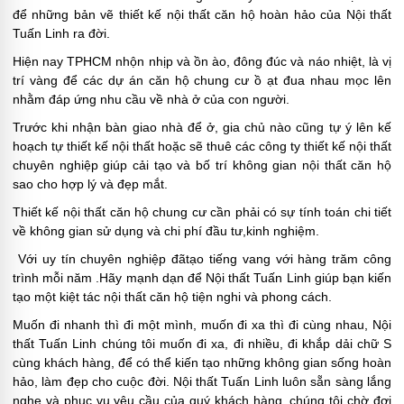
để những bản vẽ thiết kế nội thất căn hộ hoàn hảo của Nội thất
Tuấn Linh ra đời.
Hiện nay TPHCM nhộn nhịp và ồn ào, đông đúc và náo nhiệt, là vị
trí vàng để các dự án căn hộ chung cư ồ ạt đua nhau mọc lên
nhằm đáp ứng nhu cầu về nhà ở của con người.
Trước khi nhận bàn giao nhà để ở, gia chủ nào cũng tự ý lên kế
hoạch tự thiết kế nội thất hoặc sẽ thuê các công ty thiết kế nội thất
chuyên nghiệp giúp cải tạo và bố trí không gian nội thất căn hộ
sao cho hợp lý và đẹp mắt.
Thiết kế nội thất căn hộ chung cư cần phải có sự tính toán chi tiết
về không gian sử dụng và chi phí đầu tư,kinh nghiệm.
Với uy tín chuyên nghiệp đãtạo tiếng vang với hàng trăm công
trình mỗi năm .Hãy mạnh dạn để Nội thất Tuấn Linh giúp bạn kiến
tạo một kiệt tác nội thất căn hộ tiện nghi và phong cách.
Muốn đi nhanh thì đi một mình, muốn đi xa thì đi cùng nhau, Nội
thất Tuấn Linh chúng tôi muốn đi xa, đi nhiều, đi khắp dải chữ S
cùng khách hàng, để có thể kiến tạo những không gian sống hoàn
hảo, làm đẹp cho cuộc đời. Nội thất Tuấn Linh luôn sẵn sàng lắng
nghe và phục vụ yêu cầu của quý khách hàng, chúng tôi chờ đợi