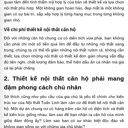
quan tâm đến tính thẩm mỹ hợp lý của bản vẽ thiết kế và lựa chọn
nội thất phù hợp. Một không gian hoàn hảo, đẹp mắt là một không
gian có sự bài trí, sắp xếp hợp lý từng hạng mục trong từng không
gian nhỏ.
Về chi phí thiết kế nội thất căn hộ
Đối với những căn hộ chung cư có diện tích vừa phải, bạn không
cần phải chi một số tiền quá lớn để đầu tư những nội thất sang
trọng, chúng ta có thể tối giản những nội thất rườm rà, không cần
thiết; lựa chọn những nội thất có thiết kế đơn giản nhưng vẫn đầy
đủ tiện nghi, chất lượng đảm bảo, thể hiện dấu ấn cá nhân mà giá
cả lại phải chăng.
2. Thiết kế nội thất căn hộ phải mang
đậm phong cách chủ nhân
Sở thích cũng như yêu cầu của gia chủ là yếu tố chính cho kiến
trúc sư của Nội thất Tuấn Linh làm căn cứ để thiết kế nội thất căn
hộ. Một dự án chung cư có hàng trăm căn hộ có diện tích và thiết
kế kiến trúc giống nhau, làm sao để bạn nhận ra căn hộ của mình
giữa đám đông ấy? Làm sao bạn có sự khác biệt độc đáo về
không gian sống so với những gia chủ khác?