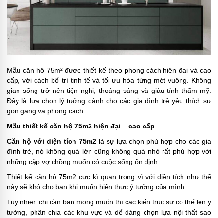
Mẫu căn hộ 75m² được thiết kế theo phong cách hiện đại và cao
cấp, với cách bố trí tinh tế và tối ưu hóa từng mét vuông. Không
gian sống trở nên tiện nghi, thoáng sáng và giàu tính thẩm mỹ.
Đây là lựa chọn lý tưởng dành cho các gia đình trẻ yêu thích sự
gọn gàng và phong cách.
Mẫu thiết kế căn hộ 75m2 hiện đại – cao cấp
Căn hộ với diện tích 75m2
là sự lựa chọn phù hợp cho các gia
đình trẻ, nó không quá lớn cũng không quá nhỏ rất phù hợp với
những cặp vợ chồng muốn có cuộc sống ổn định.
Thiết kế căn hộ 75m2 cực kì quan trọng vì với diện tích như thế
này sẽ khó cho bạn khi muốn hiện thực ý tưởng của mình.
Tuy nhiên chỉ cần bạn mong muốn thì các kiến trúc sư có thể lên ý
tưởng, phân chia các khu vực và dể dàng chọn lựa nội thất sao