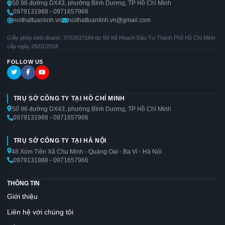
Số 96 đường DX43, phường Bình Dương, TP Hồ Chí Minh
0979131988 - 0971657966
noithattuanlinh.vn
noithattuanlinh.vn@gmail.com
Giấy phép kinh doanh: 3702637194 do Sở Kế Hoạch Đầu Tư Thành Phố Hồ Chí Minh
cấp ngày 25/01/2018
FOLLOW US
TRỤ SỞ CÔNG TY TẠI HỒ CHÍ MINH
Số 96 đường DX43, phường Bình Dương, TP Hồ Chí Minh
0979131988 - 0971657966
TRỤ SỞ CÔNG TY TẠI HÀ NỘI
48 Xóm Tiên Xã Chu Minh - Quảng Oai - Ba Vì - Hà Nội
0979131988 - 0971657966
THÔNG TIN
Giới thiệu
Liên hệ với chúng tôi