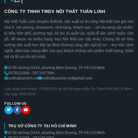
CÔNG TY TNHH TMDV NỘI THẤT TUẤN LINH
Nội thất Tuấn Linh chuyên thiết kế, sản xuất và thi công Nội thất trọn gói cho
nhà ở, văn phòng, showroom, nhà hàng, khách sạn… với đa dạng sản phẩm:
tủ bếp, bàn ghế, giường ngủ, kệ tivi, tủ quần áo, quầy lễ tân, vách ngăn, cửa
gỗ, đồ decor và nhiều hạng mục Nội thất cao cấp khác. Chúng tôi sở hữu
xưởng sản xuất trực tiếp tại Bình Dương cùng đội ngũ kỹ sư – thợ mộc lành
nghề, đảm bảo mang đến cho quý khách những sản phẩm chất lượng, thẩm
mỹ và tối ưu chi phí nhất.
Số 96 đường DX43, phường Bình Dương, TP Hồ Chí Minh
0979131988 - 0971657966
noithattuanlinh.vn
noithattuanlinh.vn@gmail.com
Giấy phép kinh doanh: 3702637194 do Sở Kế Hoạch Đầu Tư Thành Phố Hồ Chí Minh
cấp ngày 25/01/2018
FOLLOW US
TRỤ SỞ CÔNG TY TẠI HỒ CHÍ MINH
Số 96 đường DX43, phường Bình Dương, TP Hồ Chí Minh
0979131988 - 0971657966