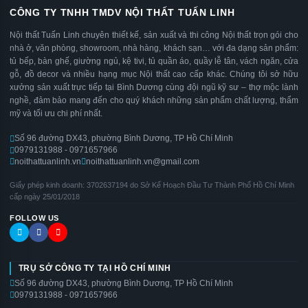
CÔNG TY TNHH TMDV NỘI THẤT TUẤN LINH
Nội thất Tuấn Linh chuyên thiết kế, sản xuất và thi công Nội thất trọn gói cho
nhà ở, văn phòng, showroom, nhà hàng, khách sạn… với đa dạng sản phẩm:
tủ bếp, bàn ghế, giường ngủ, kệ tivi, tủ quần áo, quầy lễ tân, vách ngăn, cửa
gỗ, đồ decor và nhiều hạng mục Nội thất cao cấp khác. Chúng tôi sở hữu
xưởng sản xuất trực tiếp tại Bình Dương cùng đội ngũ kỹ sư – thợ mộc lành
nghề, đảm bảo mang đến cho quý khách những sản phẩm chất lượng, thẩm
mỹ và tối ưu chi phí nhất.
Số 96 đường DX43, phường Bình Dương, TP Hồ Chí Minh
0979131988 - 0971657966
noithattuanlinh.vn
noithattuanlinh.vn@gmail.com
Giấy phép kinh doanh: 3702637194 do Sở Kế Hoạch Đầu Tư Thành Phố Hồ Chí Minh
cấp ngày 25/01/2018
FOLLOW US
TRỤ SỞ CÔNG TY TẠI HỒ CHÍ MINH
Số 96 đường DX43, phường Bình Dương, TP Hồ Chí Minh
0979131988 - 0971657966