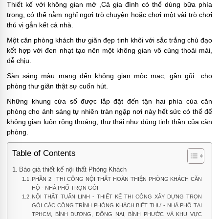
Thiết kế với không gian mở ,Cả gia đình có thể dùng bữa phía
trong, có thể nằm nghỉ ngơi trò chuyện hoặc chơi một vài trò chơi
thú vị gắn kết cả nhà.
Một căn phòng khách thư giãn đẹp tinh khôi với sắc trắng chủ đạo
kết hợp với đen nhạt tạo nên một không gian vô cùng thoải mái,
dễ chịu.
Sàn sáng màu mang đến không gian mộc mạc, gần gũi cho
phòng thư giãn thật sự cuốn hút.
Những khung cửa sổ được lắp đặt đến tận hai phía của căn
phòng cho ánh sáng tự nhiên tràn ngập nơi này hết sức có thể để
không gian luôn rộng thoáng, thư thái như đúng tinh thần của căn
phòng.
Table of Contents
Báo giá thiết kế nội thất Phòng Khách
PHẦN 2 : THI CÔNG NỘI THẤT HOÀN THIỆN PHÒNG KHÁCH CĂN
HỘ - NHÀ PHỐ TRỌN GÓI
NỘI THẤT TUẤN LINH - THIẾT KẾ THI CÔNG XÂY DỰNG TRỌN
GÓI CÁC CÔNG TRÌNH PHÒNG KHÁCH BIỆT THỰ - NHÀ PHỐ TẠI
TPHCM, BÌNH DƯƠNG, ĐỒNG NAI, BÌNH PHƯỚC VÀ KHU VỰC