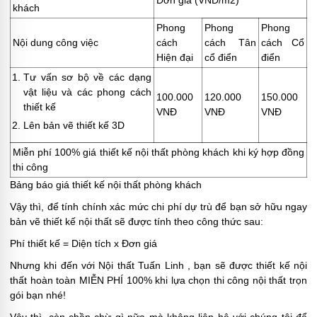
khách
Phong
Phong
Phong
Nội dung công việc
cách
cách Tân
cách Cổ
Hiện đại
cổ điển
điển
Tư vấn sơ bộ về các dạng
vật liệu và các phong cách
100.000
120.000
150.000
thiết kế
VNĐ
VNĐ
VNĐ
Lên bản vẽ thiết kế 3D
Miễn phí 100% giá thiết kế nội thất phòng khách khi ký hợp đồng
thi công
Bảng báo giá thiết kế nội thất phòng khách
Vậy thì, để tính chính xác mức chi phí dự trù để bạn sở hữu ngay
bản vẽ thiết kế nội thất sẽ được tính theo công thức sau:
Phí thiết kế = Diện tích x Đơn giá
Nhưng khi đến với Nội thất Tuấn Linh , bạn sẽ được thiết kế nội
thất hoàn toàn MIỄN PHÍ 100% khi lựa chọn thi công nội thất trọn
gói bạn nhé!
Vậy thì, còn chần chừ gì nữa mà không liên hệ với chúng tôi để