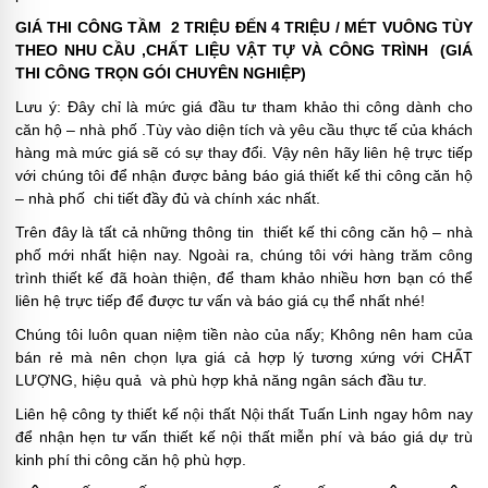
GIÁ THI CÔNG TẦM 2 TRIỆU ĐẾN 4 TRIỆU / MÉT VUÔNG TÙY
THEO NHU CẦU ,CHẤT LIỆU VẬT TỰ VÀ CÔNG TRÌNH (GIÁ
THI CÔNG TRỌN GÓI CHUYÊN NGHIỆP)
Lưu ý: Đây chỉ là mức giá đầu tư tham khảo thi công dành cho
căn hộ – nhà phố .Tùy vào diện tích và yêu cầu thực tế của khách
hàng mà mức giá sẽ có sự thay đổi. Vậy nên hãy liên hệ trực tiếp
với chúng tôi để nhận được bảng báo giá thiết kế thi công căn hộ
– nhà phố chi tiết đầy đủ và chính xác nhất.
Trên đây là tất cả những thông tin thiết kế thi công căn hộ – nhà
phố mới nhất hiện nay. Ngoài ra, chúng tôi với hàng trăm công
trình thiết kế đã hoàn thiện, để tham khảo nhiều hơn bạn có thể
liên hệ trực tiếp để được tư vấn và báo giá cụ thể nhất nhé!
Chúng tôi luôn quan niệm tiền nào của nấy; Không nên ham của
bán rẻ mà nên chọn lựa giá cả hợp lý tương xứng với CHẤT
LƯỢNG, hiệu quả và phù hợp khả năng ngân sách đầu tư.
Liên hệ công ty thiết kế nội thất Nội thất Tuấn Linh ngay hôm nay
để nhận hẹn tư vấn thiết kế nội thất miễn phí và báo giá dự trù
kinh phí thi công căn hộ phù hợp.