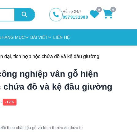
0
0
Hỗ trợ 24/7
0979131988
N
HẠNG MỤC
BÀI VIẾT
LIÊN HỆ
n đại, tích hợp hộc chứa đồ và kệ đầu giường
ông nghiệp vân gỗ hiện
ộc chứa đồ và kệ đầu giường
0
₫
-12%
đổi theo chất liệu gỗ và kích thước đo thực tế