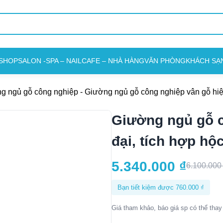
SHOP
SALON -SPA – NAIL
CAFE – NHÀ HÀNG
VĂN PHÒNG
KHÁCH SẠ
g ngủ gỗ công nghiệp
-
Giường ngủ gỗ công nghiệp vân gỗ hiệ
Giường ngủ gỗ c
đại, tích hợp h
5.340.000
₫
6.100.00
Bạn tiết kiệm được
760.000
₫
Giá tham khảo, báo giá sp có thể thay 