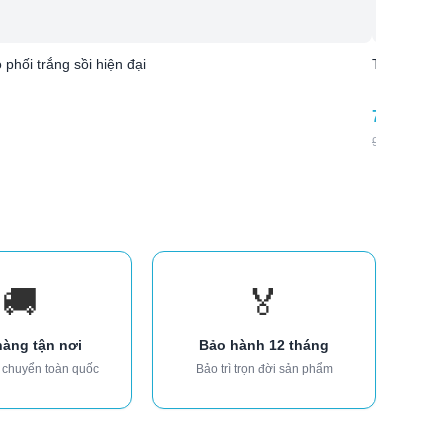
hối trắng sồi hiện đại
Tủ quần áo 
7.240.000
9.350.000
₫
-
🚚
🏅
hàng tận nơi
Bảo hành 12 tháng
 chuyển toàn quốc
Bảo trì trọn đời sản phẩm