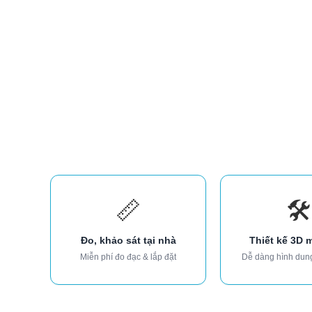
📏
🛠️
Đo, khảo sát tại nhà
Thiết kế 3D 
Miễn phí đo đạc & lắp đặt
Dễ dàng hình dun