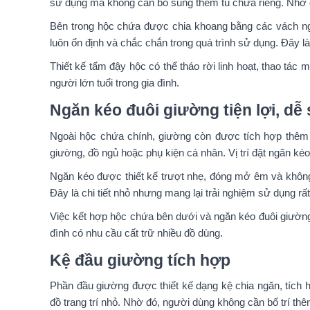
sử dụng mà không cần bổ sung thêm tủ chứa riêng. Nhờ đ
Bên trong hộc chứa được chia khoang bằng các vách ngăn
luôn ổn định và chắc chắn trong quá trình sử dụng. Đây 
Thiết kế tấm đậy hộc có thể tháo rời linh hoạt, thao tá
người lớn tuổi trong gia đình.
Ngăn kéo đuôi giường tiện lợi, d
Ngoài hộc chứa chính, giường còn được tích hợp thêm 
giường, đồ ngủ hoặc phụ kiện cá nhân. Vị trí đặt ngăn 
Ngăn kéo được thiết kế trượt nhẹ, đóng mở êm và không
Đây là chi tiết nhỏ nhưng mang lại trải nghiệm sử dụng rất
Việc kết hợp hộc chứa bên dưới và ngăn kéo đuôi giường 
đình có nhu cầu cất trữ nhiều đồ dùng.
Kệ đầu giường tích hợp
Phần đầu giường được thiết kế dạng kệ chia ngăn, tích h
đồ trang trí nhỏ. Nhờ đó, người dùng không cần bố trí th