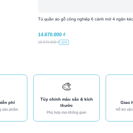
Tủ quần áo gỗ công nghiệp 6 cánh mở 4 ngăn kéo p
14.670.000
₫
16.570.000
₫
-11%
🎨
Tùy chỉnh màu sắc & kích
miễn phí
Giao 
thước
g sản phẩm
Hỗ trợ vận
Phù hợp mọi không gian