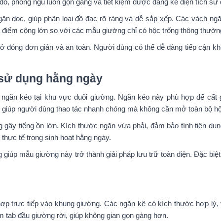
ó, phòng ngủ luôn gọn gàng và tiết kiệm được đáng kể diện tích sử 
 dọc, giúp phân loại đồ đạc rõ ràng và dễ sắp xếp. Các vách ngăn
là điểm cộng lớn so với các mẫu giường chỉ có hộc trống thông thườn
c mở đóng đơn giản và an toàn. Người dùng có thể dễ dàng tiếp cận k
ễ sử dụng hằng ngày
ngăn kéo tại khu vực đuôi giường. Ngăn kéo này phù hợp để cất 
kéo giúp người dùng thao tác nhanh chóng mà không cần mở toàn bộ h
 gây tiếng ồn lớn. Kích thước ngăn vừa phải, đảm bảo tính tiện dụ
 thực tế trong sinh hoạt hằng ngày.
giúp mẫu giường này trở thành giải pháp lưu trữ toàn diện. Đặc biệ
ợp trực tiếp vào khung giường. Các ngăn kệ có kích thước hợp lý, t
êm tab đầu giường rời, giúp không gian gọn gàng hơn.