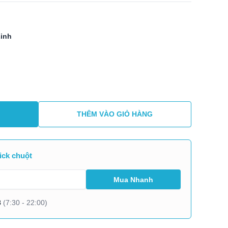
Linh
THÊM VÀO GIỎ HÀNG
ick chuột
8
(7:30 - 22:00)