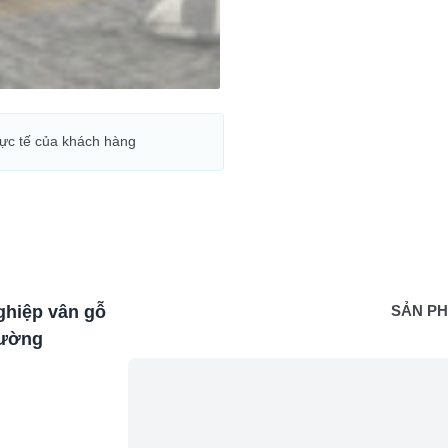
hực tế của khách hàng
hiệp vân gỗ
SẢN P
iường