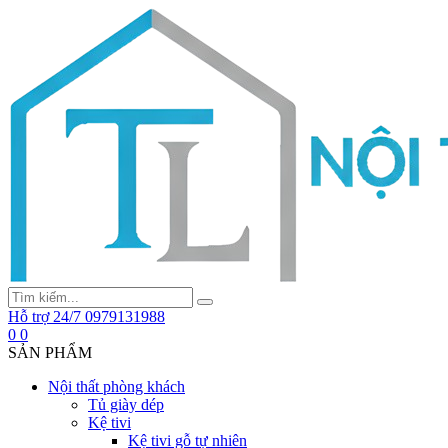
Hỗ trợ 24/7
0979131988
0
0
SẢN PHẨM
Nội thất phòng khách
Tủ giày dép
Kệ tivi
Kệ tivi gỗ tự nhiên