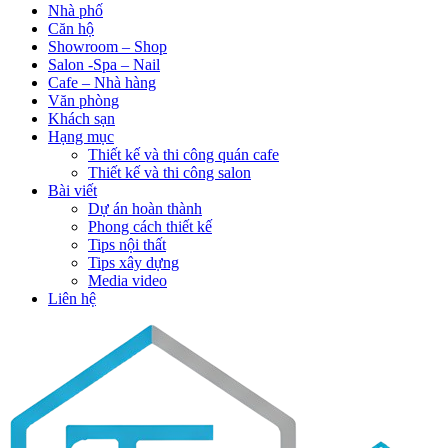
Nhà phố
Căn hộ
Showroom – Shop
Salon -Spa – Nail
Cafe – Nhà hàng
Văn phòng
Khách sạn
Hạng mục
Thiết kế và thi công quán cafe
Thiết kế và thi công salon
Bài viết
Dự án hoàn thành
Phong cách thiết kế
Tips nội thất
Tips xây dựng
Media video
Liên hệ