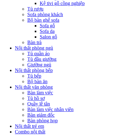
Kệ tivi gỗ công nghiệp
Tủ rượu
Sofa phòng khách
Bộ bàn ghế sofa
Sofa gỗ
Sofa da
Salon gỗ
Bàn trà
Nội thất phòng ngủ
Tủ quần áo
Tủ đầu giường
Giường ngủ
Nội thất phòng bếp
Tủ bếp
Bộ bàn ăn
Nội thất văn phòng
Bàn làm việc
Tủ hồ sơ
Quầy lễ tân
Bàn làm việc nhân viên
Bàn giám đốc
Bàn phòng họp
Nội thất trẻ em
Combo nội thất