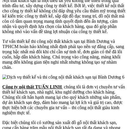
Nội thất khách sạn là một điều tất yếu không thể thiếu trong quá
trình đầu tư, xây dựng công ty thiết kế. Bởi lẽ, việc thiết kế nội thất
cho công ty thiết kế không chỉ đáp ứng yêu cầu thẩm mỹ trong thiết
kế kiến trúc công ty thiết kế, sắp đặt đồ đạc trang trí, đồ nội thất mà
còn có tầm quan trọng mang tính quyết định đến ấn tượng, cảm
nhận và quyết định lựa chọn của khách hàng, qua đó góp phần
không nhỏ vào vấn đề tăng lợi nhuận của công ty thiết kế.
Tư vấn thiết kế thi công nội thất khách sạn tại Bình Dương và
TPHCM hoàn hảo không nhất định phải tạo nên sự đẳng cấp, sang
trọng bậc nhất mà đôi khi chỉ cần sự tinh tế, đơn giản có thể đã lôi
cuốn, hấp dẫn khách hàng. Chú trọng vào công năng, mảng khối
mang đến không gian tiện nghi nhất nhưng không tạo sự nhàm
chán.
Công ty nội thất TUẤN LINH
chúng tôi là đơn vị chuyên tư vấn
thiết kế khách sạn, nhà nghĩ, khu nghĩ dưỡng cho khách hàng.
Chúng tôi rất hân hạnh mang lại cho quý khách những sản phẩm,
dự án khách sạn đẹp, đảm bảo mang lại lợi ích và giá trị cao, được
thực hiện bởi các chuyên gia tư vấn – thi công nội thất giàu kinh
nghiệm thực tế.
Đặc biệt chúng tôi có xưởng sản xuất đồ gỗ nội thất khách sạn,
cung cấp hàng trăm mẫu nội thất khách sạn rất đa dạng và phong