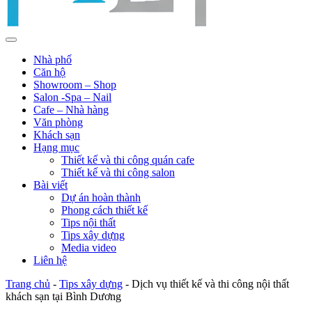
Nhà phố
Căn hộ
Showroom – Shop
Salon -Spa – Nail
Cafe – Nhà hàng
Văn phòng
Khách sạn
Hạng mục
Thiết kế và thi công quán cafe
Thiết kế và thi công salon
Bài viết
Dự án hoàn thành
Phong cách thiết kế
Tips nội thất
Tips xây dựng
Media video
Liên hệ
Trang chủ
-
Tips xây dựng
-
Dịch vụ thiết kế và thi công nội thất
khách sạn tại Bình Dương