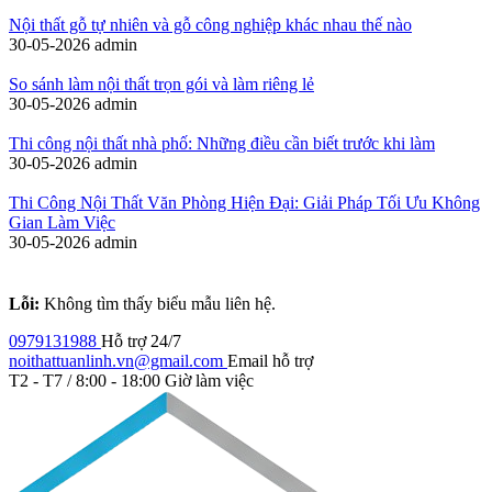
Nội thất gỗ tự nhiên và gỗ công nghiệp khác nhau thế nào
30-05-2026
admin
So sánh làm nội thất trọn gói và làm riêng lẻ
30-05-2026
admin
Thi công nội thất nhà phố: Những điều cần biết trước khi làm
30-05-2026
admin
Thi Công Nội Thất Văn Phòng Hiện Đại: Giải Pháp Tối Ưu Không
Gian Làm Việc
30-05-2026
admin
Lỗi:
Không tìm thấy biểu mẫu liên hệ.
0979131988
Hỗ trợ 24/7
noithattuanlinh.vn@gmail.com
Email hỗ trợ
T2 - T7 / 8:00 - 18:00
Giờ làm việc