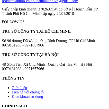
noithattuanlinh.vn
noithattuanlinh.vn@gmail.com
Giấy phép kinh doanh: 3702637194 do Sở Kế Hoạch Đầu Tư
Thành Phố Hồ Chí Minh cấp ngày 25/01/2018
FOLLOW US
TRỤ SỞ CÔNG TY TẠI HỒ CHÍ MINH
Số 96 đường DX43, phường Bình Dương, TP Hồ Chí Minh
0979131988 - 0971657966
TRỤ SỞ CÔNG TY TẠI HÀ NỘI
48 Xóm Tiên Xã Chu Minh - Quảng Oai - Ba Vì - Hà Nội
0979131988 - 0971657966
THÔNG TIN
Giới thiệu
Liên hệ với chúng tôi
Điều khoản sử dụng
CHÍNH SÁCH