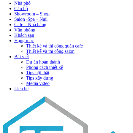
Nhà phố
Căn hộ
Showroom – Shop
Salon -Spa – Nail
Cafe – Nhà hàng
Văn phòng
Khách sạn
Hạng mục
Thiết kế và thi công quán cafe
Thiết kế và thi công salon
Bài viết
Dự án hoàn thành
Phong cách thiết kế
Tips nội thất
Tips xây dựng
Media video
Liên hệ