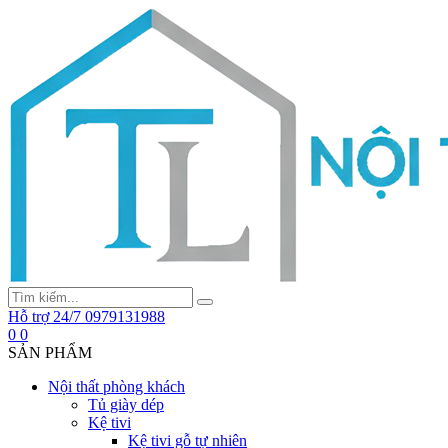
Hỗ trợ 24/7
0979131988
0
0
SẢN PHẨM
Nội thất phòng khách
Tủ giày dép
Kệ tivi
Kệ tivi gỗ tự nhiên