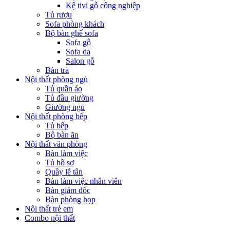
Kệ tivi gỗ công nghiệp
Tủ rượu
Sofa phòng khách
Bộ bàn ghế sofa
Sofa gỗ
Sofa da
Salon gỗ
Bàn trà
Nội thất phòng ngủ
Tủ quần áo
Tủ đầu giường
Giường ngủ
Nội thất phòng bếp
Tủ bếp
Bộ bàn ăn
Nội thất văn phòng
Bàn làm việc
Tủ hồ sơ
Quầy lễ tân
Bàn làm việc nhân viên
Bàn giám đốc
Bàn phòng họp
Nội thất trẻ em
Combo nội thất