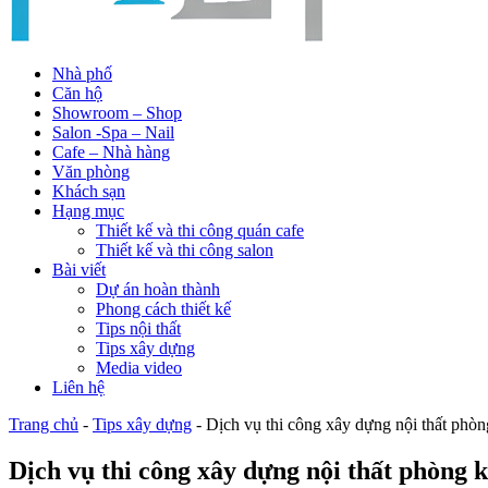
Nhà phố
Căn hộ
Showroom – Shop
Salon -Spa – Nail
Cafe – Nhà hàng
Văn phòng
Khách sạn
Hạng mục
Thiết kế và thi công quán cafe
Thiết kế và thi công salon
Bài viết
Dự án hoàn thành
Phong cách thiết kế
Tips nội thất
Tips xây dựng
Media video
Liên hệ
Trang chủ
-
Tips xây dựng
-
Dịch vụ thi công xây dựng nội thất phòn
Dịch vụ thi công xây dựng nội thất phòng k