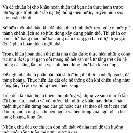
Và để chuẩn bị cho khâu hoàn thiện thì bạn nên thực hành trước
những quá trình như lắp đặt hệ thống điện nước, truyền hình sao
cho hoàn chỉnh.
Sở hữu một nhà thầu khi đã nhận theo hình thức trọn gói có mức giá
thành chênh lệch so sở hữu dòng xây dựng phần thô. Thì phần cơ
bản là tới hạng mục thứ hai cũng nằm trong giá bán được trọn gói
đó là phần hoàn thiện ngôi nhà.
Trong khâu hoàn thiện thì phía nhà thầu được thực hiện những công
tác như là: Ốp lát gạch đối mang hồ hết sàn nhà từ tầng trệt đến hệ
thống các tầng lầu, nhà vệ sinh theo đúng như bản kiểu dáng.
Để ngôi nhà thêm phần bắt mắt sinh động thì thực hành ốp gạch, đá
trang hoàng. Thực hiện lắp đặt các hệ thống đèn khí chiếu sáng như
công tắc, ổ cắm và bóng điện chiếu sáng.
Tiếp đến là khâu hoàn thiện cho những vật dụng vệ sinh như là lắp
đặt bồn cầu, lavabo và vòi nước, khi những khâu này được hoàn
thiện thực hiện dựng bao cửa gỗ hoặc cửa sắt theo đề xuất của chủ
đầu tư, cuối cùng là sơn bên ngoài và bên trong của ngôi nhà cho
trang hoàng, lộng lẫy.
Những chủ đầu cơ chỉ cần dọn nội thất về nhà mới để tận hưởng
một cuộc sống luôn thể nghi, đương đại.