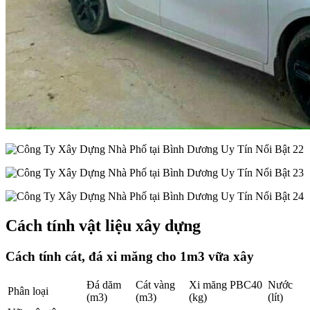
Cách tính vật liệu xây dựng
Cách tính cát, đá xi măng cho 1m3 vữa xây
Đá dăm
Cát vàng
Xi măng PBC40
Nước
Phân loại
(m3)
(m3)
(kg)
(lít)