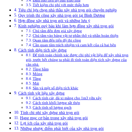
Đảm bảo tiến độ bàn giao nhà
Tiết kiệm chi phí với mức thấp hơn
Tiêu chí lựa chọn nhà thầu xây nhà trọn gói chuyên nghiệp
Quy trình thi công xây nhà trọn gói tại Bình Dương
Hợp đồng xây nhà trọn gói và những lưu ý
Kinh nghiệm quý báu khi làm hợp đồng xây nhà trọn gói
Chú tâm đến đơn giá xây dựng
Chú tâm vào bảng vật tư phần thô và phần hoàn thiện
Quan tâm đến tiến độ thi công
Cần quan tâm trách nhiệm và cam kết của cả hai bên
Cách tính diện tích xây dựng
Để tính toán chính xác được chi phí vật liệu để xây nhà trọn
gói, trước hết chúng ta phải đi tính toán diện tích xây dựng của
căn nhà.
Tầng hầm
Móng
Tầng
Mái
Sân và một số diện tích khác
Cách tính vật liệu xây dựng
Cách tính cát, đá xi măng cho 1m3 vữa xây
Cách tính khối lượng sắt thép
Cách tính số lượng gạch
Tính chi phí xây dựng nhà trọn gói
Hạng mục cơ bản trong xây nhà trọn gói
Lợi ích của xây nhà trọn gói
Những nhược điểm phải biết của xây nhà trọn gói