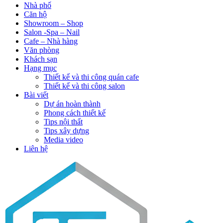
Nhà phố
Căn hộ
Showroom – Shop
Salon -Spa – Nail
Cafe – Nhà hàng
Văn phòng
Khách sạn
Hạng mục
Thiết kế và thi công quán cafe
Thiết kế và thi công salon
Bài viết
Dự án hoàn thành
Phong cách thiết kế
Tips nội thất
Tips xây dựng
Media video
Liên hệ