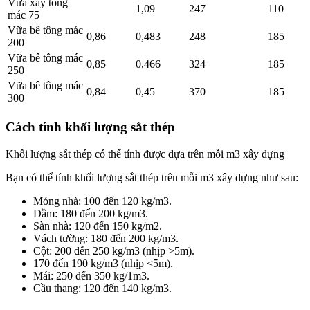
Vữa xây tông
1,09
247
110
mác 75
Vữa bê tông mác
0,86
0,483
248
185
200
Vữa bê tông mác
0,85
0,466
324
185
250
Vữa bê tông mác
0,84
0,45
370
185
300
Cách tính khối lượng sắt thép
Khối lượng sắt thép có thể tính được dựa trên mỗi m3 xây dựng
Bạn có thể tính khối lượng sắt thép trên mỗi m3 xây dựng như sau:
Móng nhà: 100 đến 120 kg/m3.
Dầm: 180 đến 200 kg/m3.
Sàn nhà: 120 đến 150 kg/m2.
Vách tường: 180 đến 200 kg/m3.
Cột: 200 đến 250 kg/m3 (nhịp >5m).
170 đến 190 kg/m3 (nhịp <5m).
Mái: 250 đến 350 kg/1m3.
Cầu thang: 120 đến 140 kg/m3.