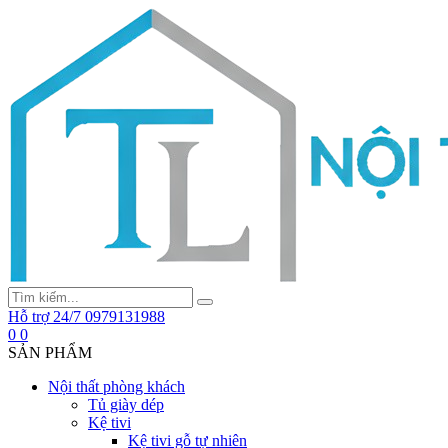
Hỗ trợ 24/7
0979131988
0
0
SẢN PHẨM
Nội thất phòng khách
Tủ giày dép
Kệ tivi
Kệ tivi gỗ tự nhiên