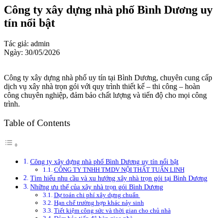
Công ty xây dựng nhà phố Bình Dương uy
tín nổi bật
Tác giả: admin
Ngày: 30/05/2026
Công ty xây dựng nhà phố uy tín tại Bình Dương, chuyên cung cấp
dịch vụ xây nhà trọn gói với quy trình thiết kế – thi công – hoàn
công chuyên nghiệp, đảm bảo chất lượng và tiến độ cho mọi công
trình.
Table of Contents
Công ty xây dựng nhà phố Bình Dương uy tín nổi bật
CÔNG TY TNHH TMDV NỘI THẤT TUẤN LINH
Tìm hiểu nhu cầu và xu hướng xây nhà trọn gói tại Bình Dương
Những ưu thế của xây nhà trọn gói Bình Dương
Dự toán chi phí xây dựng chuẩn
Hạn chế trường hợp khác nảy sinh
Tiết kiệm công sức và thời gian cho chủ nhà