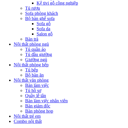
Kệ tivi gỗ công nghiệp
Tủ rượu
Sofa phòng khách
Bộ bàn ghế sofa
Sofa gỗ
Sofa da
Salon gỗ
Bàn trà
Nội thất phòng ngủ
Tủ quần áo
Tủ đầu giường
Giường ngủ
Nội thất phòng bếp
Tủ bếp
Bộ bàn ăn
Nội thất văn phòng
Bàn làm việc
Tủ hồ sơ
Quầy lễ tân
Bàn làm việc nhân viên
Bàn giám đốc
Bàn phòng họp
Nội thất trẻ em
Combo nội thất