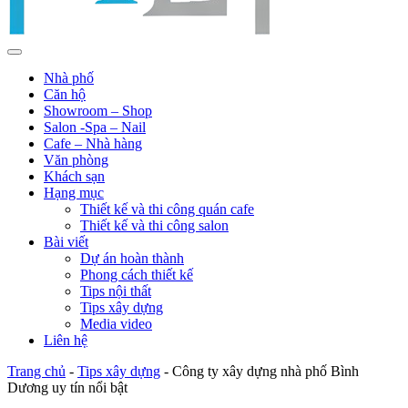
Nhà phố
Căn hộ
Showroom – Shop
Salon -Spa – Nail
Cafe – Nhà hàng
Văn phòng
Khách sạn
Hạng mục
Thiết kế và thi công quán cafe
Thiết kế và thi công salon
Bài viết
Dự án hoàn thành
Phong cách thiết kế
Tips nội thất
Tips xây dựng
Media video
Liên hệ
Trang chủ
-
Tips xây dựng
-
Công ty xây dựng nhà phố Bình
Dương uy tín nổi bật