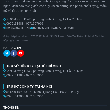
xưởng sản xuất trực tiếp tại Bình Dương cùng đội ngũ kỹ sư – thợ mộc lành
nghề, đảm bảo mang đến cho quý khách những sản phẩm chất lượng, thẩm
mỹ và tối ưu chi phí nhất.
Số 96 đường DX43, phường Bình Dương, TP Hồ Chí Minh
0979131988 - 0971657966
noithattuanlinh.vn
noithattuanlinh.vn@gmail.com
Giấy phép kinh doanh: 3702637194 do Sở Kế Hoạch Đầu Tư Thành Phố Hồ Chí Minh
cấp ngày 25/01/2018
FOLLOW US
TRỤ SỞ CÔNG TY TẠI HỒ CHÍ MINH
Số 96 đường DX43, phường Bình Dương, TP Hồ Chí Minh
0979131988 - 0971657966
TRỤ SỞ CÔNG TY TẠI HÀ NỘI
48 Xóm Tiên Xã Chu Minh - Quảng Oai - Ba Vì - Hà Nội
0979131988 - 0971657966
THÔNG TIN