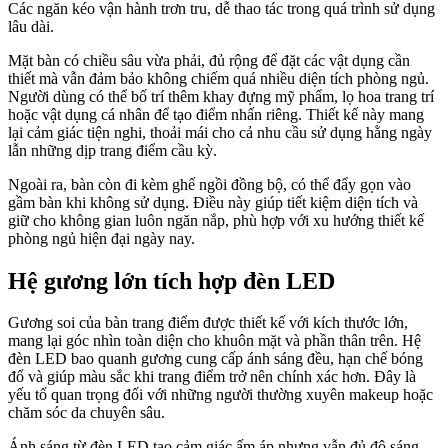
Các ngăn kéo vận hành trơn tru, dễ thao tác trong quá trình sử dụng
lâu dài.
Mặt bàn có chiều sâu vừa phải, đủ rộng để đặt các vật dụng cần
thiết mà vẫn đảm bảo không chiếm quá nhiều diện tích phòng ngủ.
Người dùng có thể bố trí thêm khay đựng mỹ phẩm, lọ hoa trang trí
hoặc vật dụng cá nhân để tạo điểm nhấn riêng. Thiết kế này mang
lại cảm giác tiện nghi, thoải mái cho cả nhu cầu sử dụng hằng ngày
lẫn những dịp trang điểm cầu kỳ.
Ngoài ra, bàn còn đi kèm ghế ngồi đồng bộ, có thể đẩy gọn vào
gầm bàn khi không sử dụng. Điều này giúp tiết kiệm diện tích và
giữ cho không gian luôn ngăn nắp, phù hợp với xu hướng thiết kế
phòng ngủ hiện đại ngày nay.
Hệ gương lớn tích hợp đèn LED
Gương soi của bàn trang điểm được thiết kế với kích thước lớn,
mang lại góc nhìn toàn diện cho khuôn mặt và phần thân trên. Hệ
đèn LED bao quanh gương cung cấp ánh sáng đều, hạn chế bóng
đổ và giúp màu sắc khi trang điểm trở nên chính xác hơn. Đây là
yếu tố quan trọng đối với những người thường xuyên makeup hoặc
chăm sóc da chuyên sâu.
Ánh sáng từ đèn LED tạo cảm giác ấm áp nhưng vẫn đủ độ sáng,