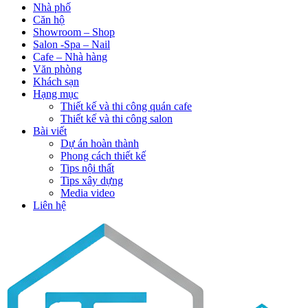
Nhà phố
Căn hộ
Showroom – Shop
Salon -Spa – Nail
Cafe – Nhà hàng
Văn phòng
Khách sạn
Hạng mục
Thiết kế và thi công quán cafe
Thiết kế và thi công salon
Bài viết
Dự án hoàn thành
Phong cách thiết kế
Tips nội thất
Tips xây dựng
Media video
Liên hệ