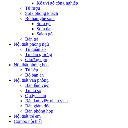
Kệ tivi gỗ công nghiệp
Tủ rượu
Sofa phòng khách
Bộ bàn ghế sofa
Sofa gỗ
Sofa da
Salon gỗ
Bàn trà
Nội thất phòng ngủ
Tủ quần áo
Tủ đầu giường
Giường ngủ
Nội thất phòng bếp
Tủ bếp
Bộ bàn ăn
Nội thất văn phòng
Bàn làm việc
Tủ hồ sơ
Quầy lễ tân
Bàn làm việc nhân viên
Bàn giám đốc
Bàn phòng họp
Nội thất trẻ em
Combo nội thất