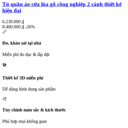
Tủ quần áo cửa lùa gỗ công nghiệp 2 cánh thiết kế
hiện đại
6.230.000
₫
8.400.000
₫
-26%
📏
Đo, khảo sát tại nhà
Miễn phí đo đạc & lắp đặt
🛠️
Thiết kế 3D miễn phí
Dễ dàng hình dung sản phẩm
🎨
Tùy chỉnh màu sắc & kích thước
Phù hợp mọi không gian