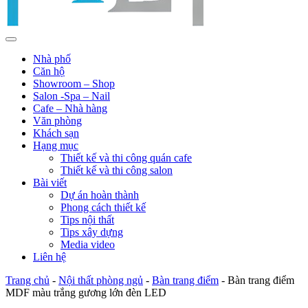
Nhà phố
Căn hộ
Showroom – Shop
Salon -Spa – Nail
Cafe – Nhà hàng
Văn phòng
Khách sạn
Hạng mục
Thiết kế và thi công quán cafe
Thiết kế và thi công salon
Bài viết
Dự án hoàn thành
Phong cách thiết kế
Tips nội thất
Tips xây dựng
Media video
Liên hệ
Trang chủ
-
Nội thất phòng ngủ
-
Bàn trang điểm
-
Bàn trang điểm
MDF màu trắng gương lớn đèn LED