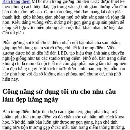
Bàn trang điểm
MDF màu trắng gương lớn đèn LED được thiết kế
theo phong cách hiện đại, tập trung vào sự tinh giản nhưng vẫn đảm
bảo tính thẩm mỹ cao. Gam màu trắng chủ đạo mang lại cảm giác
thanh lịch, giúp không gian phòng ngủ trở nên sáng sủa và rộng rãi
hơn. Kiểu dáng vuông vức, đường nét gọn gàng giúp sản phẩm dễ
dàng kết hợp với nhiều phong cách nội thất khác nhau, từ hiện đại
đến tối giản.
Phần gương soi khổ lớn là điểm nhấn nổi bật nhất của sản phẩm,
giúp người dùng quan sát rõ từng chi tiết khi trang điểm. Viền
gương được bố trí đều hệ đèn LED, tạo hiệu ứng ánh sáng chuyên
nghiệp giống như tại các studio trang điểm. Nhờ đó, bàn trang điểm
không chỉ là món đồ nội thất mà còn góp phần nâng tầm trải nghiệm
làm đẹp hằng ngày. Với kích thước được tính toán hợp lý, mẫu bàn
này phù hợp với đa số không gian phòng ngủ chung cư, nhà phố
hiện nay.
Công năng sử dụng tối ưu cho nhu cầu
làm đẹp hằng ngày
Bàn trang điểm được tích hợp các ngăn kéo, giúp phân loại mỹ
phẩm, phụ kiện trang điểm và đồ chăm sóc cá nhân một cách khoa
học. Nhờ đó, mặt bàn luôn giữ được sự gọn gàng, hạn chế tình
trạng bừa bộn thường gặp ở các mẫu bàn trang điểm thông thường.