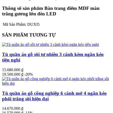
Thông số sản phẩm Bàn trang điểm MDF màu
trắng gương lớn đèn LED
Mã Sản Phẩm:
DUXI5
SẢN PHẨM TƯƠNG TỰ
Tủ quần áo gỗ sồi tự nhiên 3 cánh kèm ngăn kéo
tiện nghi
15.680.000
₫
19.500.000
₫
-20%
Tủ quần áo gỗ công nghiệp 6 cánh mở 4 ngăn kéo
phối trắng sồi hiện đại
14.670.000
₫
16.570.000
₫
-11%