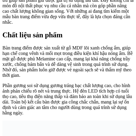
ưu giúp sản phẩm giữ được giá trị sử dụng lâu dài. Đây không chỉ là
món đồ nội thất phục vụ nhu cầu cá nhân mà còn góp phần nâng
cao chất lượng không gian sống. Với những ai đang tìm kiếm một
mẫu bàn trang điểm vừa đẹp vừa thực tế, đây là lựa chọn đáng cân
nhắc.
Chất liệu sản phẩm
Bàn trang điểm được sản xuất từ gỗ MDF lõi xanh chống ẩm, giúp
hạn chế cong vênh và mối mọt trong điều kiện khí hậu nóng ẩm. Bề
mặt gỗ được phủ Melamine cao cấp, mang lại khả năng chống trầy
xước, chống bám bẩn và dễ dàng vệ sinh trong quá trình sử dụng.
Nhờ đó, sản phẩm luôn giữ được vẻ ngoài sạch sẽ và thẩm mỹ theo
thời gian.
Phần gương soi sử dụng gương tráng bạc chất lượng cao, cho hình
ảnh phản chiếu rõ nét và trung thực. Hệ đèn LED tích hợp có tuổi
thọ cao, tiêu thụ điện năng thấp và đảm bảo an toàn khi sử dụng lâu
dài. Toàn bộ kết cấu bàn được gia công chắc chắn, mang lại sự ổn
định và cảm giác an tâm cho người dùng trong quá trình sử dụng
hằng ngày.