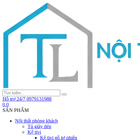
Hỗ trợ 24/7
0979131988
0
0
SẢN PHẨM
Nội thất phòng khách
Tủ giày dép
Kệ tivi
Kệ tivi gỗ tự nhiên