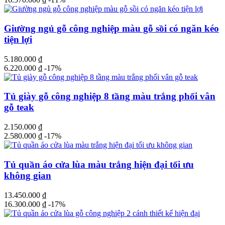
Giường ngủ gỗ công nghiệp màu gỗ sồi có ngăn kéo
tiện lợi
5.180.000
₫
6.220.000
₫
-17%
Tủ giày gỗ công nghiệp 8 tầng màu trắng phối vân
gỗ teak
2.150.000
₫
2.580.000
₫
-17%
Tủ quần áo cửa lùa màu trắng hiện đại tối ưu
không gian
13.450.000
₫
16.300.000
₫
-17%