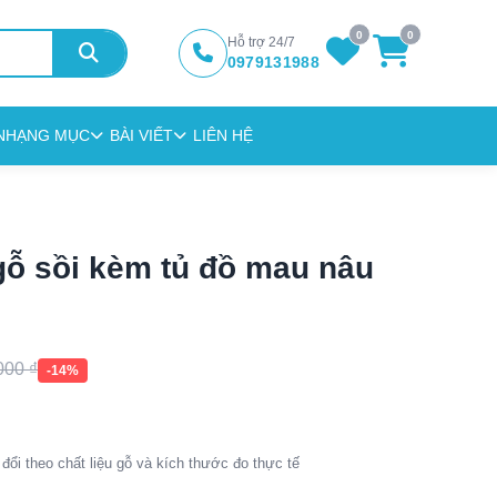
0
0
Hỗ trợ 24/7
0979131988
N
HẠNG MỤC
BÀI VIẾT
LIÊN HỆ
gỗ sồi kèm tủ đồ mau nâu
.000
₫
-14%
đổi theo chất liệu gỗ và kích thước đo thực tế