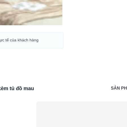
hực tế của khách hàng
kèm tủ đồ mau
SẢN P