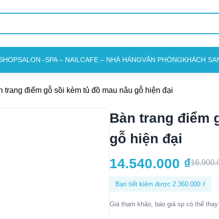
SHOP
SALON -SPA – NAIL
CAFE – NHÀ HÀNG
VĂN PHÒNG
KHÁCH SẠ
 trang điểm gỗ sồi kèm tủ đồ mau nâu gỗ hiện đại
Bàn trang điểm 
gỗ hiện đại
14.540.000
₫
16.900
Bạn tiết kiệm được
2.360.000
₫
Giá tham khảo, báo giá sp có thể thay 