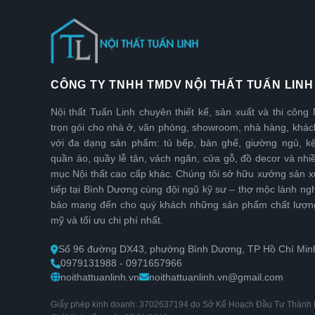
CÔNG TY TNHH TMDV NỘI THẤT TUẤN LINH
Nội thất Tuấn Linh chuyên thiết kế, sản xuất và thi công 
trọn gói cho nhà ở, văn phòng, showroom, nhà hàng, khá
với đa dạng sản phẩm: tủ bếp, bàn ghế, giường ngủ, kệ t
quần áo, quầy lễ tân, vách ngăn, cửa gỗ, đồ decor và nhi
mục Nội thất cao cấp khác. Chúng tôi sở hữu xưởng sản xu
tiếp tại Bình Dương cùng đội ngũ kỹ sư – thợ mộc lành ng
bảo mang đến cho quý khách những sản phẩm chất lượn
mỹ và tối ưu chi phí nhất.
Số 96 đường DX43, phường Bình Dương, TP Hồ Chí Min
0979131988 - 0971657966
noithattuanlinh.vn
noithattuanlinh.vn@gmail.com
Giấy phép kinh doanh: 3702637194 do Sở Kế Hoạch Đầu Tư Thành