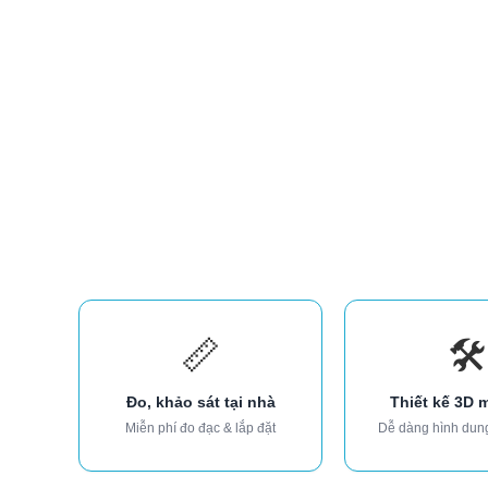
📏
🛠️
Đo, khảo sát tại nhà
Thiết kế 3D 
Miễn phí đo đạc & lắp đặt
Dễ dàng hình dun