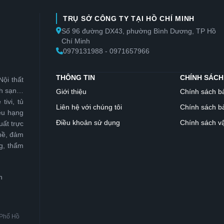
TRỤ SỞ CÔNG TY TẠI HỒ CHÍ MINH
Số 96 đường DX43, phường Bình Dương, TP Hồ
Chí Minh
0979131988 - 0971657966
THÔNG TIN
CHÍNH SÁCH
Nội thất
ch sạn…
Giới thiệu
Chính sách b
ivi, tủ
Liên hệ với chúng tôi
Chính sách bả
ều hạng
Điều khoản sử dụng
Chính sách v
ất trực
hề, đảm
g, thẩm
h
 Phố Hồ