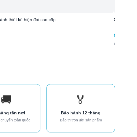
nh thiết kế hiện đại cao cấp
Giường ngủ 
5.040.000
5.980.000
₫
-
🚚
🏅
hàng tận nơi
Bảo hành 12 tháng
 chuyển toàn quốc
Bảo trì trọn đời sản phẩm