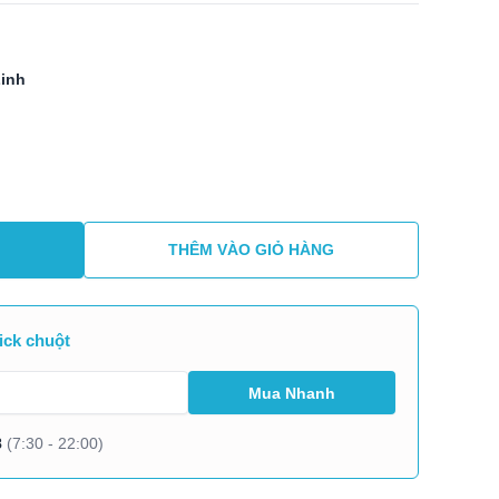
Linh
THÊM VÀO GIỎ HÀNG
ick chuột
8
(7:30 - 22:00)