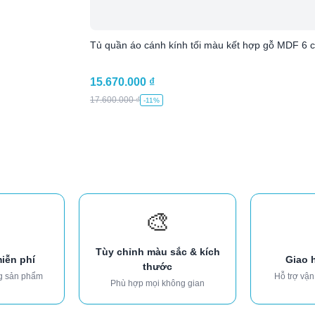
Tủ quần áo cánh kính tối màu kết hợp gỗ MDF 6 cá
15.670.000
₫
17.600.000
₫
-11%
🎨
Tùy chỉnh màu sắc & kích
miễn phí
Giao 
thước
g sản phẩm
Hỗ trợ vận
Phù hợp mọi không gian