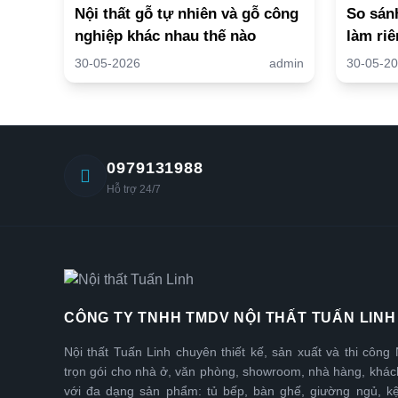
Nội thất gỗ tự nhiên và gỗ công
So sánh
nghiệp khác nhau thế nào
làm riê
30-05-2026
admin
30-05-2
0979131988
Hỗ trợ 24/7
CÔNG TY TNHH TMDV NỘI THẤT TUẤN LINH
Nội thất Tuấn Linh chuyên thiết kế, sản xuất và thi công 
trọn gói cho nhà ở, văn phòng, showroom, nhà hàng, khá
với đa dạng sản phẩm: tủ bếp, bàn ghế, giường ngủ, kệ t