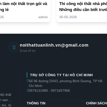
 làm nội thất trọn gói và
Thi công nội thất nhà ph
ng lẻ
Những điều cần biết trướ
làm
026
admin
30-05-2026
noithattuanlinh.vn@gmail.com
Email hỗ trợ
TRỤ SỞ CÔNG TY TẠI HỒ CHÍ MINH
Số 96 đường DX43, phường Bình Dương, TP Hồ
Chí Minh
0979131988 - 0971657966
Nội thất
ch sạn…
THÔNG TIN
CHÍNH SÁCH
ivi, tủ