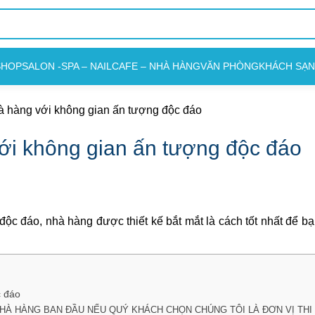
SHOP
SALON -SPA – NAIL
CAFE – NHÀ HÀNG
VĂN PHÒNG
KHÁCH SẠN
hà hàng với không gian ấn tượng độc đáo
với không gian ấn tượng độc đáo
độc đáo, nhà hàng được thiết kế bắt mắt là cách tốt nhất để b
c đáo
 NHÀ HÀNG BAN ĐẦU NẾU QUÝ KHÁCH CHỌN CHÚNG TÔI LÀ ĐƠN VỊ TH