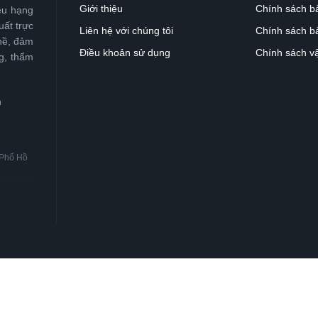
Giới thiệu
Chính sách b
ều hạng
ất trực
Liên hệ với chúng tôi
Chính sách bả
hề, đảm
Điều khoản sử dụng
Chính sách v
g, thẩm
h
 Phố Hồ