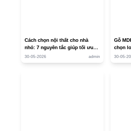
Cách chọn nội thất cho nhà
Gỗ MDF
nhỏ: 7 nguyên tắc giúp tối ưu
chọn l
không gian hiệu quả
30-05-2026
admin
30-05-2