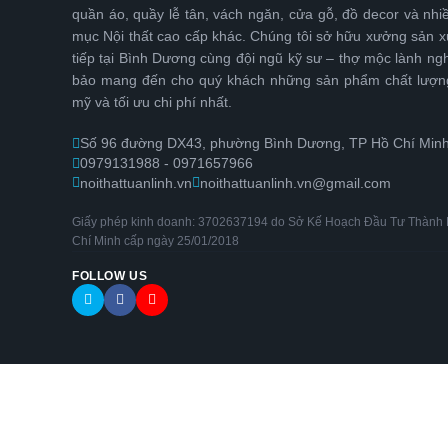
quần áo, quầy lễ tân, vách ngăn, cửa gỗ, đồ decor và nhi
mục Nội thất cao cấp khác. Chúng tôi sở hữu xưởng sản xu
tiếp tại Bình Dương cùng đội ngũ kỹ sư – thợ mộc lành ng
bảo mang đến cho quý khách những sản phẩm chất lượn
mỹ và tối ưu chi phí nhất.
Số 96 đường DX43, phường Bình Dương, TP Hồ Chí Min
0979131988 - 0971657966
noithattuanlinh.vn
noithattuanlinh.vn@gmail.com
Giấy phép kinh doanh: 3702637194 do Sở Kế Hoạch Đầu Tư Thành
Chí Minh cấp ngày 25/01/2018
FOLLOW US