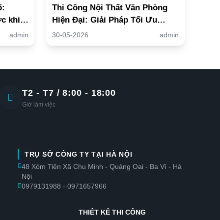
ố:
Thi Công Nội Thất Văn Phòng
c khi
Hiện Đại: Giải Pháp Tối Ưu
Không Gian Làm Việc
admin
30-05-2026
admin
T2 - T7 / 8:00 - 18:00
Giờ làm việc
TRỤ SỞ CÔNG TY TẠI HÀ NỘI
48 Xóm Tiên Xã Chu Minh - Quảng Oai - Ba Vì - Hà
Nội
0979131988 - 0971657966
THIẾT KẾ THI CÔNG