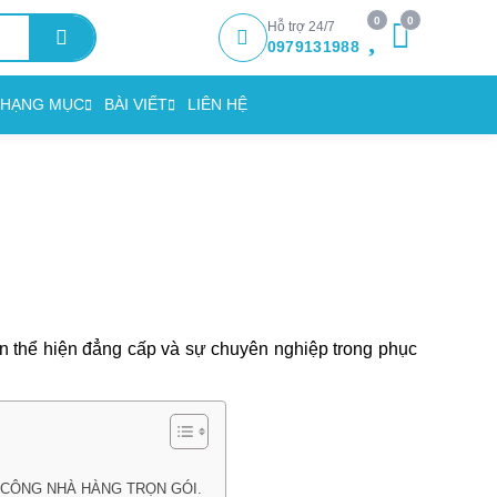
0
0
Hỗ trợ 24/7
0979131988
HẠNG MỤC
BÀI VIẾT
LIÊN HỆ
ạn thể hiện đẳng cấp và sự chuyên nghiệp trong phục
I CÔNG NHÀ HÀNG TRỌN GÓI.