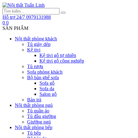
Hỗ trợ 24/7
0979131988
0
0
SẢN PHẨM
Nội thất phòng khách
Tủ giày dép
Kệ tivi
Kệ tivi gỗ tự nhiên
Kệ tivi gỗ công nghiệp
Tủ rượu
Sofa phòng khách
Bộ bàn ghế sofa
Sofa gỗ
Sofa da
Salon gỗ
Bàn trà
Nội thất phòng ngủ
Tủ quần áo
Tủ đầu giường
Giường ngủ
Nội thất phòng bếp
Tủ bếp