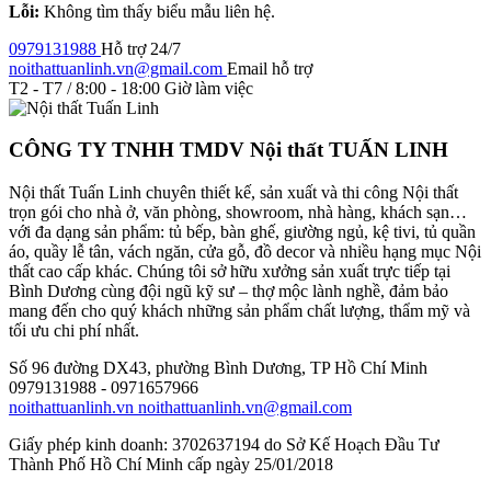
Lỗi:
Không tìm thấy biểu mẫu liên hệ.
0979131988
Hỗ trợ 24/7
noithattuanlinh.vn@gmail.com
Email hỗ trợ
T2 - T7 / 8:00 - 18:00
Giờ làm việc
CÔNG TY TNHH TMDV Nội thất TUẤN LINH
Nội thất Tuấn Linh chuyên thiết kế, sản xuất và thi công Nội thất
trọn gói cho nhà ở, văn phòng, showroom, nhà hàng, khách sạn…
với đa dạng sản phẩm: tủ bếp, bàn ghế, giường ngủ, kệ tivi, tủ quần
áo, quầy lễ tân, vách ngăn, cửa gỗ, đồ decor và nhiều hạng mục Nội
thất cao cấp khác. Chúng tôi sở hữu xưởng sản xuất trực tiếp tại
Bình Dương cùng đội ngũ kỹ sư – thợ mộc lành nghề, đảm bảo
mang đến cho quý khách những sản phẩm chất lượng, thẩm mỹ và
tối ưu chi phí nhất.
Số 96 đường DX43, phường Bình Dương, TP Hồ Chí Minh
0979131988 - 0971657966
noithattuanlinh.vn
noithattuanlinh.vn@gmail.com
Giấy phép kinh doanh: 3702637194 do Sở Kế Hoạch Đầu Tư
Thành Phố Hồ Chí Minh cấp ngày 25/01/2018