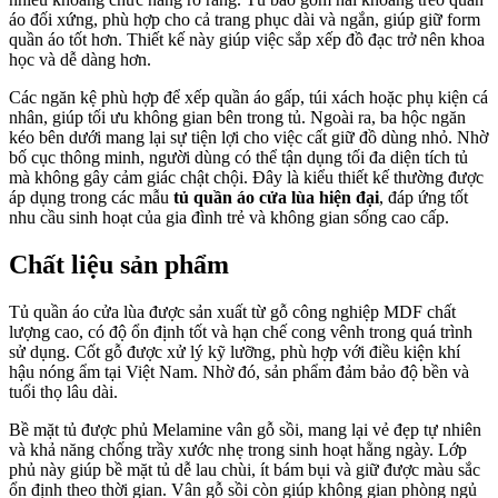
áo đối xứng, phù hợp cho cả trang phục dài và ngắn, giúp giữ form
quần áo tốt hơn. Thiết kế này giúp việc sắp xếp đồ đạc trở nên khoa
học và dễ dàng hơn.
Các ngăn kệ phù hợp để xếp quần áo gấp, túi xách hoặc phụ kiện cá
nhân, giúp tối ưu không gian bên trong tủ. Ngoài ra, ba hộc ngăn
kéo bên dưới mang lại sự tiện lợi cho việc cất giữ đồ dùng nhỏ. Nhờ
bố cục thông minh, người dùng có thể tận dụng tối đa diện tích tủ
mà không gây cảm giác chật chội. Đây là kiểu thiết kế thường được
áp dụng trong các mẫu
tủ quần áo cửa lùa hiện đại
, đáp ứng tốt
nhu cầu sinh hoạt của gia đình trẻ và không gian sống cao cấp.
Chất liệu sản phẩm
Tủ quần áo cửa lùa được sản xuất từ gỗ công nghiệp MDF chất
lượng cao, có độ ổn định tốt và hạn chế cong vênh trong quá trình
sử dụng. Cốt gỗ được xử lý kỹ lưỡng, phù hợp với điều kiện khí
hậu nóng ẩm tại Việt Nam. Nhờ đó, sản phẩm đảm bảo độ bền và
tuổi thọ lâu dài.
Bề mặt tủ được phủ Melamine vân gỗ sồi, mang lại vẻ đẹp tự nhiên
và khả năng chống trầy xước nhẹ trong sinh hoạt hằng ngày. Lớp
phủ này giúp bề mặt tủ dễ lau chùi, ít bám bụi và giữ được màu sắc
ổn định theo thời gian. Vân gỗ sồi còn giúp không gian phòng ngủ