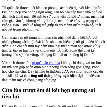
Tủ quần áo được thiết kế theo phong cách hiện đại với kích thước
lớn, phù hợp với phòng ngủ rộng, căn hộ cao cấp hoặc nhà phố có
diện tích thoải mái. Bề mặt tủ sử dụng vân gỗ sồi tự nhiên, mang lại
cảm giác ấm áp nhưng vẫn giữ được nét tinh tế và sang trọng cho
không gian. Thiết kế tổng thể giúp tủ trở thành điểm nhấn nội thất
nổi bật trong phòng ngủ.
Gam màu vân gỗ trung tính giúp sản phẩm dễ dàng kết hợp với
nhiều phong cách nội thất khác nhau, từ hiện đại tối giản đến bán cổ
điển. Các chi tiết như tay nắm kim loại mảnh màu bạc được xử lý
tinh tế, tạo sự hài hòa và không gây rối mắt. Tổng thể thiết kế
hướng đến sự bền vững, sử dụng lâu dài mà không bị lỗi thời.
Với kích thước lớn,
tủ quần áo cửa lùa
không chỉ đóng vai trò lưu
trữ mà còn góp phần định hình phong cách sống gọn gàng, khoa
học cho gia chủ. Đây là mẫu tủ thường được lựa chọn trong các dự
án
thiết kế và thi công nội thất phòng ngủ hiện đại
, nơi đề cao
tính thẩm mỹ và công năng sử dụng.
Cửa lùa trượt êm ái kết hợp gương soi
tiện lợi
Hệ cửa lùa trượt ngang giúp tủ quần áo tối ưu không gian sử dụng