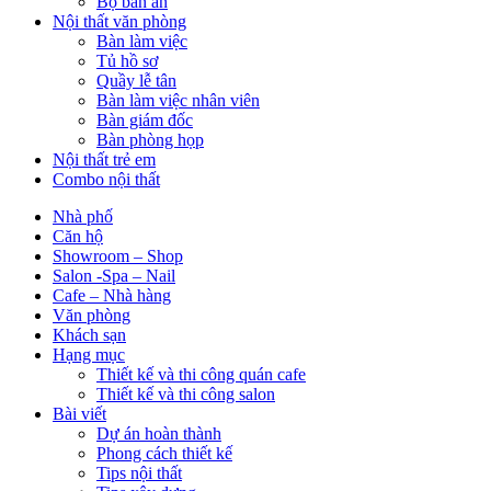
Bộ bàn ăn
Nội thất văn phòng
Bàn làm việc
Tủ hồ sơ
Quầy lễ tân
Bàn làm việc nhân viên
Bàn giám đốc
Bàn phòng họp
Nội thất trẻ em
Combo nội thất
Nhà phố
Căn hộ
Showroom – Shop
Salon -Spa – Nail
Cafe – Nhà hàng
Văn phòng
Khách sạn
Hạng mục
Thiết kế và thi công quán cafe
Thiết kế và thi công salon
Bài viết
Dự án hoàn thành
Phong cách thiết kế
Tips nội thất