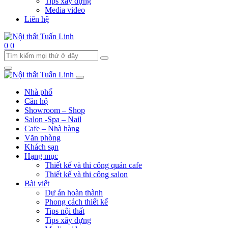
Tips xây dựng
Media video
Liên hệ
0
0
Nhà phố
Căn hộ
Showroom – Shop
Salon -Spa – Nail
Cafe – Nhà hàng
Văn phòng
Khách sạn
Hạng mục
Thiết kế và thi công quán cafe
Thiết kế và thi công salon
Bài viết
Dự án hoàn thành
Phong cách thiết kế
Tips nội thất
Tips xây dựng