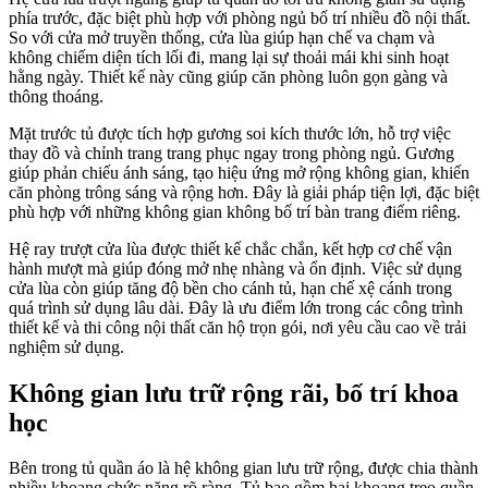
phía trước, đặc biệt phù hợp với phòng ngủ bố trí nhiều đồ nội thất.
So với cửa mở truyền thống, cửa lùa giúp hạn chế va chạm và
không chiếm diện tích lối đi, mang lại sự thoải mái khi sinh hoạt
hằng ngày. Thiết kế này cũng giúp căn phòng luôn gọn gàng và
thông thoáng.
Mặt trước tủ được tích hợp gương soi kích thước lớn, hỗ trợ việc
thay đồ và chỉnh trang trang phục ngay trong phòng ngủ. Gương
giúp phản chiếu ánh sáng, tạo hiệu ứng mở rộng không gian, khiến
căn phòng trông sáng và rộng hơn. Đây là giải pháp tiện lợi, đặc biệt
phù hợp với những không gian không bố trí bàn trang điểm riêng.
Hệ ray trượt cửa lùa được thiết kế chắc chắn, kết hợp cơ chế vận
hành mượt mà giúp đóng mở nhẹ nhàng và ổn định. Việc sử dụng
cửa lùa còn giúp tăng độ bền cho cánh tủ, hạn chế xệ cánh trong
quá trình sử dụng lâu dài. Đây là ưu điểm lớn trong các công trình
thiết kế và thi công nội thất căn hộ trọn gói, nơi yêu cầu cao về trải
nghiệm sử dụng.
Không gian lưu trữ rộng rãi, bố trí khoa
học
Bên trong tủ quần áo là hệ không gian lưu trữ rộng, được chia thành
nhiều khoang chức năng rõ ràng. Tủ bao gồm hai khoang treo quần