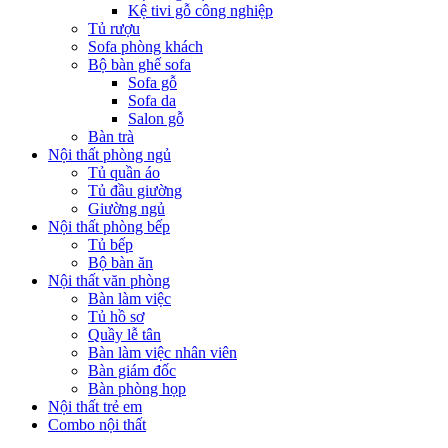
Kệ tivi gỗ công nghiệp
Tủ rượu
Sofa phòng khách
Bộ bàn ghế sofa
Sofa gỗ
Sofa da
Salon gỗ
Bàn trà
Nội thất phòng ngủ
Tủ quần áo
Tủ đầu giường
Giường ngủ
Nội thất phòng bếp
Tủ bếp
Bộ bàn ăn
Nội thất văn phòng
Bàn làm việc
Tủ hồ sơ
Quầy lễ tân
Bàn làm việc nhân viên
Bàn giám đốc
Bàn phòng họp
Nội thất trẻ em
Combo nội thất