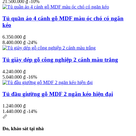
21.500.000
₫
-10%
Tủ quần áo 4 cánh gỗ MDF màu óc chó có ngăn
kéo
6.350.000
₫
8.400.000
₫
-24%
Tủ giày dép gỗ công nghiệp 2 cánh màu trắng
4.240.000
₫
5.040.000
₫
-16%
Tủ đầu giường gỗ MDF 2 ngăn kéo hiện đại
1.240.000
₫
1.440.000
₫
-14%
📏
Đo, khảo sát tại nhà