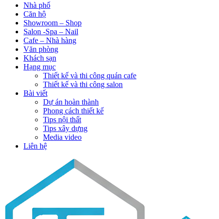
Nhà phố
Căn hộ
Showroom – Shop
Salon -Spa – Nail
Cafe – Nhà hàng
Văn phòng
Khách sạn
Hạng mục
Thiết kế và thi công quán cafe
Thiết kế và thi công salon
Bài viết
Dự án hoàn thành
Phong cách thiết kế
Tips nội thất
Tips xây dựng
Media video
Liên hệ