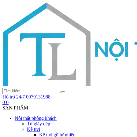
Hỗ trợ 24/7
0979131988
0
0
SẢN PHẨM
Nội thất phòng khách
Tủ giày dép
Kệ tivi
Kệ tivi gỗ tự nhiên