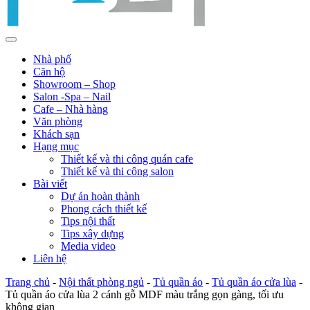
Nhà phố
Căn hộ
Showroom – Shop
Salon -Spa – Nail
Cafe – Nhà hàng
Văn phòng
Khách sạn
Hạng mục
Thiết kế và thi công quán cafe
Thiết kế và thi công salon
Bài viết
Dự án hoàn thành
Phong cách thiết kế
Tips nội thất
Tips xây dựng
Media video
Liên hệ
Trang chủ
-
Nội thất phòng ngủ
-
Tủ quần áo
-
Tủ quần áo cửa lùa
-
Tủ quần áo cửa lùa 2 cánh gỗ MDF màu trắng gọn gàng, tối ưu
không gian