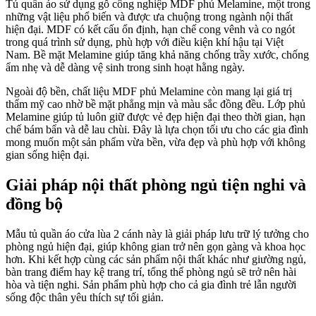
Tủ quần áo sử dụng gỗ công nghiệp MDF phủ Melamine, một trong
những vật liệu phổ biến và được ưa chuộng trong ngành nội thất
hiện đại. MDF có kết cấu ổn định, hạn chế cong vênh và co ngót
trong quá trình sử dụng, phù hợp với điều kiện khí hậu tại Việt
Nam. Bề mặt Melamine giúp tăng khả năng chống trầy xước, chống
ẩm nhẹ và dễ dàng vệ sinh trong sinh hoạt hằng ngày.
Ngoài độ bền, chất liệu MDF phủ Melamine còn mang lại giá trị
thẩm mỹ cao nhờ bề mặt phẳng mịn và màu sắc đồng đều. Lớp phủ
Melamine giúp tủ luôn giữ được vẻ đẹp hiện đại theo thời gian, hạn
chế bám bẩn và dễ lau chùi. Đây là lựa chọn tối ưu cho các gia đình
mong muốn một sản phẩm vừa bền, vừa đẹp và phù hợp với không
gian sống hiện đại.
Giải pháp nội thất phòng ngủ tiện nghi và
đồng bộ
Mẫu tủ quần áo cửa lùa 2 cánh này là giải pháp lưu trữ lý tưởng cho
phòng ngủ hiện đại, giúp không gian trở nên gọn gàng và khoa học
hơn. Khi kết hợp cùng các sản phẩm nội thất khác như giường ngủ,
bàn trang điểm hay kệ trang trí, tổng thể phòng ngủ sẽ trở nên hài
hòa và tiện nghi. Sản phẩm phù hợp cho cả gia đình trẻ lẫn người
sống độc thân yêu thích sự tối giản.